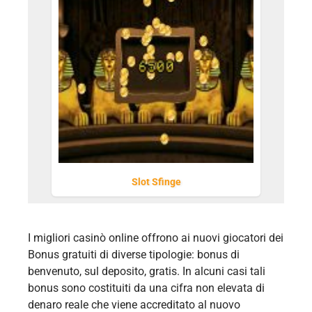
Slot Sfinge
I migliori casinò online offrono ai nuovi giocatori dei
Bonus gratuiti di diverse tipologie: bonus di
benvenuto, sul deposito, gratis. In alcuni casi tali
bonus sono costituiti da una cifra non elevata di
denaro reale che viene accreditato al nuovo