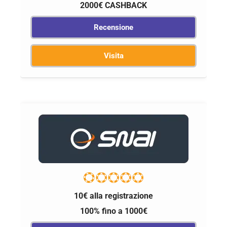
2000€ CASHBACK
Recensione
Visita
10€ alla registrazione
100% fino a 1000€