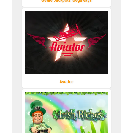
Genie Jackpots Megaways
Aviator 