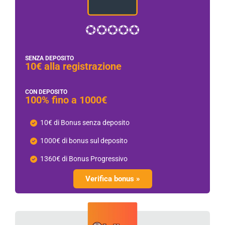
SENZA DEPOSITO
10€ alla registrazione
CON DEPOSITO
100% fino a 1000€
10€ di Bonus senza deposito
1000€ di bonus sul deposito
1360€ di Bonus Progressivo
Verifica bonus »