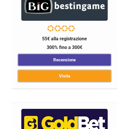
55€ alla registrazione
300% fino a 300€
Recensione
Visita