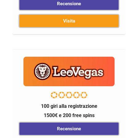
Recensione
Visita
100 giri alla registrazione
1500€ e 200 free spins
Recensione