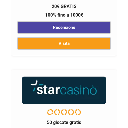
20€ GRATIS
100% fino a 1000€
Recensione
Visita
50 giocate gratis