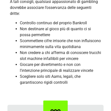
A tali consigli, qualsiasi appassionato di gambling
dovrebbe associare l’osservanza delle seguenti
dritte:
Controllo continuo del proprio Bankroll
Non destinare al gioco più di quanto ci si
possa permettere
Scommettere cifre irrisorie che non influiscono
minimamente sulla vita quotidiana
Non credere a chi afferma di conoscere trucchi
slot machine infallibili per vincere
Giocare per divertimento e non con
l’intenzione principale di realizzare vincete
Scegliere solo siti Aams, legali, che
garantiscono rigidi controlli