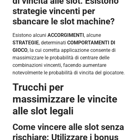
di vincita alle slot. Esistono
strategie vincenti per
sbancare le slot machine?
Esistono alcuni
ACCORGIMENTI
, alcune
STRATEGIE
, determinati
COMPORTAMENTI DI
GIOCO
, la cui corretta applicazione consente di
massimizzare le probabilità di centrare delle
combinazioni vincenti, facendo aumentare
notevolmente le probabilità di vincita del giocatore.
Trucchi per
massimizzare le vincite
alle slot legali
Come vincere alle slot senza
rischiare: Utilizzare i bonus