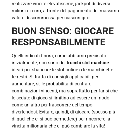
realizzare vincite elevatissime, jackpot di diversi
milioni di euro, a fronte del pagamento del massimo
valore di scommessa per ciascun giro.
BUON SENSO: GIOCARE
RESPONSABILMENTE
Quelli indicati finora, come abbiamo precisato
inizialmente, non sono dei
trucchi slot machine
ideati per sbancare le slot online o le macchinette
terrestri. Si tratta di consigli applicabili per
aumentare, si, le probabilità di centrare
combinazioni vincenti, ma soprattutto per far si che
le sedute di gioco si limitino ad essere un modo
come un altro per trascorrere del tempo
divertendosi. Evitare, quindi, di giocare (spesso più
di quel che ci si può permettere) per rincorrere la
vincita milionaria che ci può cambiare la vita!