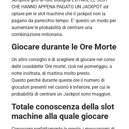
CHE HANNO APPENA PAGATO UN JACKPOT ed
optare per le slot machine che il jackpot non la
pagano da parecchio tempo. E’ questo un modo per
aumentare le probabilità di centrare una
combinazione milionaria.
Giocare durante le Ore Morte
Un altro consiglio è di scegliere di giocare nel corso
delle cosiddette ‘Ore morte’, cioè nel pomeriggio, a
notte inoltrata, di mattina molto presto.
Questo perché durante queste ore il numero di
giocatori presenti nel casinò è inferiore, per cui le
probabilità di centrare un Jackpot sono maggiori.
Totale conoscenza della slot
machine alla quale giocare
Conoscere perfettamente le regole, i meccanismi di