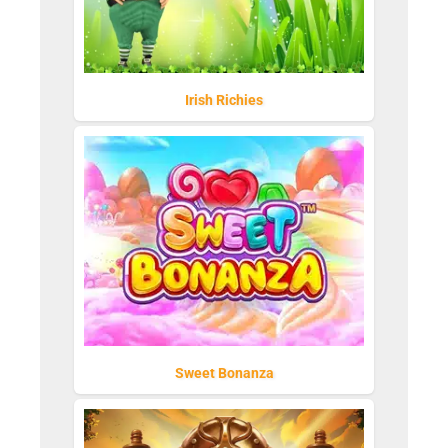
Irish Richies
Sweet Bonanza