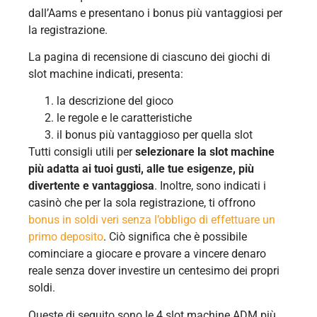
dall’Aams e presentano i bonus più vantaggiosi per
la registrazione.
La pagina di recensione di ciascuno dei giochi di
slot machine indicati, presenta:
la descrizione del gioco
le regole e le caratteristiche
il bonus più vantaggioso per quella slot
Tutti consigli utili per
selezionare la slot machine
più adatta ai tuoi gusti, alle tue esigenze, più
divertente e vantaggiosa
. Inoltre, sono indicati i
casinò che per la sola registrazione, ti offrono
bonus in soldi veri senza l’obbligo di effettuare un
primo deposito
. Ciò significa che è possibile
cominciare a giocare e provare a vincere denaro
reale senza dover investire un centesimo dei propri
soldi.
Queste di seguito sono le 4 slot machine ADM più