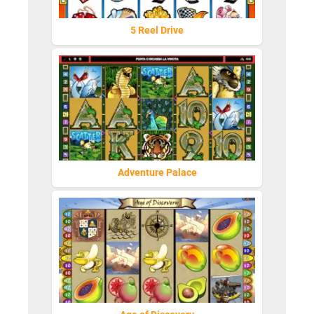
5 Reel Drive
Adventure Palace