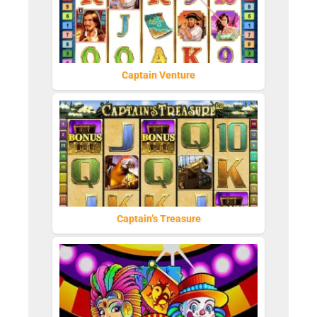
Captain Venture
Captain’s Treasure