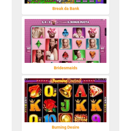
Break da Bank
Bridesmaids
Burning Desire