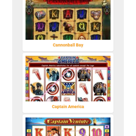
Cannonball Bay
Captain America