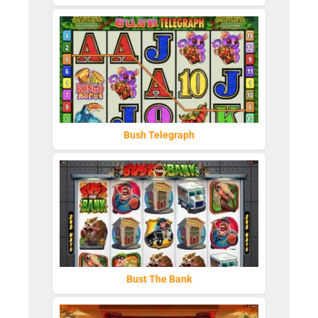
Bush Telegraph
Bust The Bank