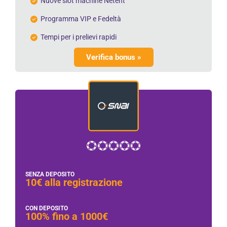
Nuove slot machine Netent
Programma VIP e Fedeltà
Tempi per i prelievi rapidi
Verifica bonus »
SENZA DEPOSITO
10€ alla registrazione
CON DEPOSITO
100% fino a 1000€