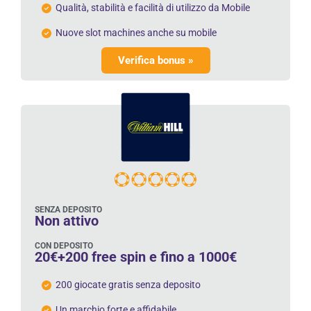
Qualità, stabilità e facilità di utilizzo da Mobile
Nuove slot machines anche su mobile
Verifica bonus »
SENZA DEPOSITO
Non attivo
CON DEPOSITO
20€+200 free spin e fino a 1000€
200 giocate gratis senza deposito
Un marchio forte e affidabile