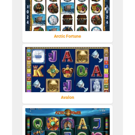
Arctic Fortune
Avalon