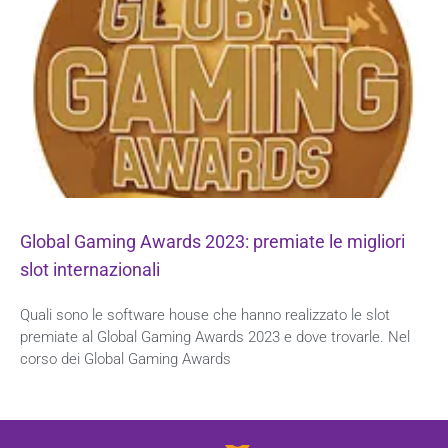
Global Gaming Awards 2023: premiate le migliori
slot internazionali
Quali sono le software house che hanno realizzato le slot
premiate al Global Gaming Awards 2023 e dove trovarle. Nel
corso dei Global Gaming Awards