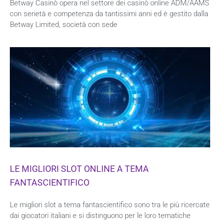
Betway Casinò opera nel settore dei casinò online ADM/AAMS
con serietà e competenza da tantissimi anni ed è gestito dalla
Betway Limited, società con sede
LE MIGLIORI SLOT ONLINE A TEMA
FANTASCIENTIFICO
Le migliori slot a tema fantascientifico sono tra le più ricercate
dai giocatori italiani e si distinguono per le loro tematiche