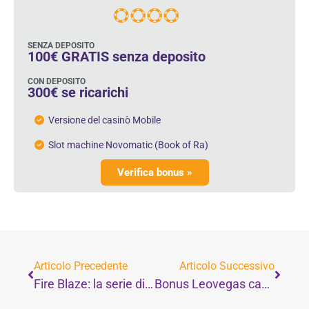
SENZA DEPOSITO
100€ GRATIS senza deposito
CON DEPOSITO
300€ se ricarichi
Versione del casinò Mobile
Slot machine Novomatic (Book of Ra)
Verifica bonus »
Articolo Precedente
Articolo Successivo
Fire Blaze: la serie di slot online che unisce storia antica e magia
Bonus Leovegas casino: 250 giri gratis e fino a 1500€ sul deposito