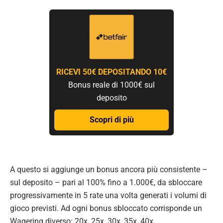
RICEVI 50€ DEPOSITANDO 10€
Bonus reale di 1000€ sul
deposito
Scopri di più
A questo si aggiunge un bonus ancora più consistente –
sul deposito – pari al 100% fino a 1.000€, da sbloccare
progressivamente in 5 rate una volta generati i volumi di
gioco previsti. Ad ogni bonus sbloccato corrisponde un
Wagering diverso: 20x, 25x, 30x, 35x, 40x.