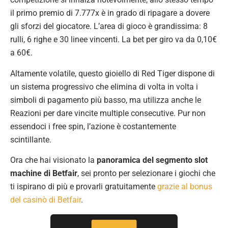
il primo premio di 7.777x è in grado di ripagare a dovere
gli sforzi del giocatore. L’area di gioco è grandissima: 8
rulli, 6 righe e 30 linee vincenti. La bet per giro va da 0,10€
a 60€.
Altamente volatile, questo gioiello di Red Tiger dispone di
un sistema progressivo che elimina di volta in volta i
simboli di pagamento più basso, ma utilizza anche le
Reazioni per dare vincite multiple consecutive. Pur non
essendoci i free spin, l’azione è costantemente
scintillante.
Ora che hai visionato la
panoramica del segmento slot
machine di Betfair
, sei pronto per selezionare i giochi che
ti ispirano di più e provarli gratuitamente
grazie al bonus
del casinò di Betfair
.