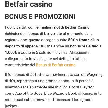
Betfair casino
BONUS E PROMOZIONI
Puoi divertirti con
le migliori slot di Betfair Casinò
richiedendo il bonus di benvenuto al momento della
registrazione: questo assegna subito
50€ a fronte di un
deposito di appena 10€
, ma anche un
bonus reale fino a
1.000€
erogato in 5 soluzioni diverse. Al seguente
collegamento trovi spiegate nel dettaglio tutte le
caratteristiche del
Bonus di Betfair casino
.
Il fun bonus di 50€, che va movimentato con un Wagering
di 40x, rappresenta una grande opportunità perché è
riservato esclusivamente alle migliori slot di Playtech
come Age of the Gods, Blue Wizard e Book of Kings: in tal
modo puoi subito provare ad incassare i loro grandi
jackpot.