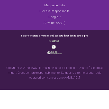
Mappa del Sito
Giocare Responsabile
Google.it
ADM (ex AAMS)
Il gioco è vietato ai minori e può causare dipendenza patologica
Copyright © 2020
www.slotmachineaams.it
| Il gioco d’azzardo è vietato ai
minori. Gioca sempre responsabilmente. Su questo sito menzionati solo
operatori con concessione AAMS/ADM