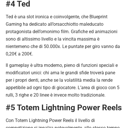
#4 Ted
Ted è una slot ironica e coinvolgente, che Blueprint
Gaming ha dedicato all’orsacchiotto maleducato
protagonista dell’omonimo film. Grafiche ed animazioni
sono di altissimo livello e la vincita massima è
nientemeno che di 50.000x. Le puntate per giro vanno da
0,20€ a 200€.
Il gameplay è ultra moderno, pieno di funzioni speciali e
modificatori unici: chi ama le grandi sfide troverà pane
per i propri denti, anche se la volatilità media la rende
appetibile ad ogni tipo di giocatore. L’area di gioco con 5
rulli, 3 righe e 20 linee è invece molto tradizionale.
#5 Totem Lightning Power Reels
Con Totem Lightning Power Reels il livello di
competizione si innalza notevolmente, allo stesso tempo