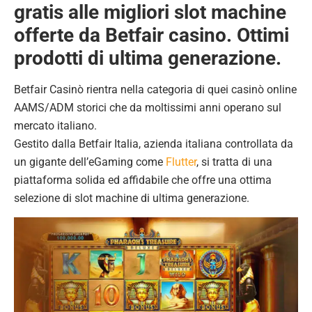
gratis alle migliori slot machine
offerte da Betfair casino. Ottimi
prodotti di ultima generazione.
Betfair Casinò rientra nella categoria di quei casinò online
AAMS/ADM storici che da moltissimi anni operano sul
mercato italiano.
Gestito dalla Betfair Italia, azienda italiana controllata da
un gigante dell’eGaming come
Flutter
, si tratta di una
piattaforma solida ed affidabile che offre una ottima
selezione di slot machine di ultima generazione.