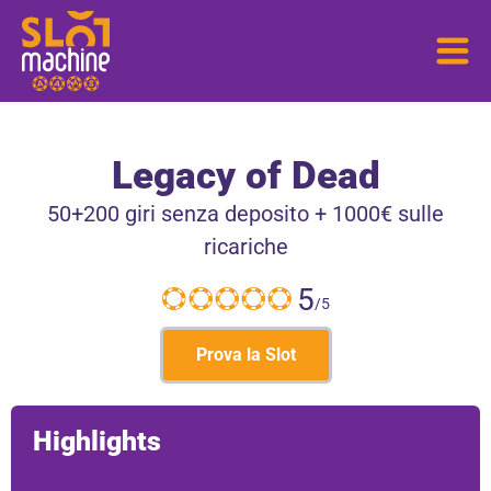
Legacy of Dead
50+200 giri senza deposito + 1000€ sulle
ricariche
5
/5
Prova la Slot
Highlights