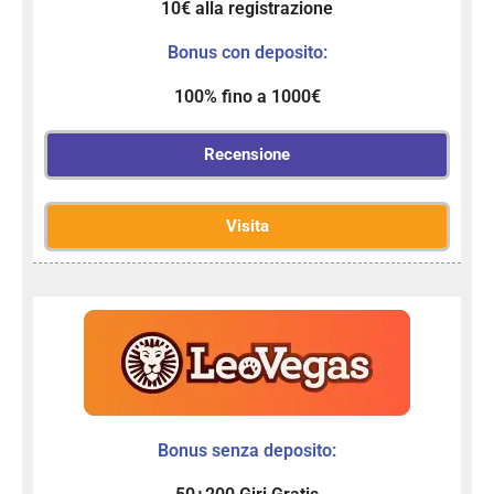
10€ alla registrazione
Bonus con deposito:
100% fino a 1000€
Recensione
Visita
Bonus senza deposito: