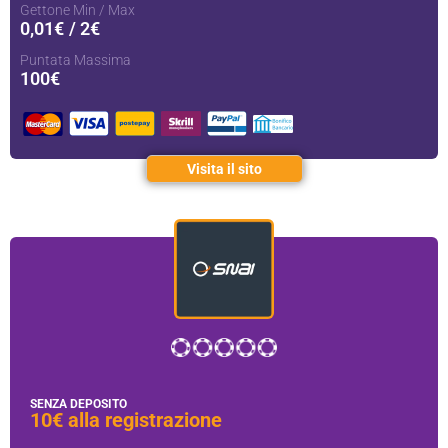
Gettone Min / Max
0,01€
/ 2€
Puntata Massima
100€
Visita il sito
SENZA DEPOSITO
10€ alla registrazione