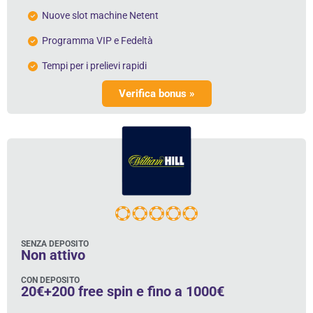
Nuove slot machine Netent
Programma VIP e Fedeltà
Tempi per i prelievi rapidi
Verifica bonus »
SENZA DEPOSITO
Non attivo
CON DEPOSITO
20€+200 free spin e fino a 1000€