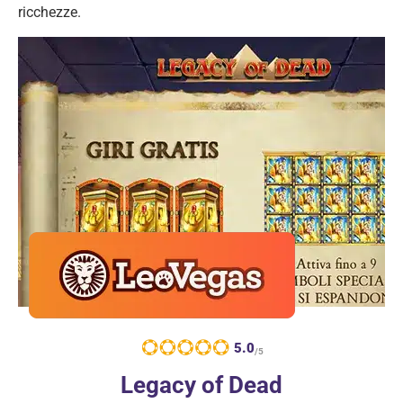
ricchezze.
5.0
/5
Legacy of Dead