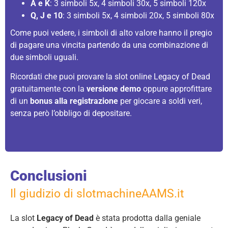
A e K
: 3 simboli 5x, 4 simboli 30x, 5 simboli 120x
Q, J e 10
: 3 simboli 5x, 4 simboli 20x, 5 simboli 80x
Come puoi vedere, i simboli di alto valore hanno il pregio
di pagare una vincita partendo da una combinazione di
due simboli uguali.
Ricordati che puoi provare la slot online Legacy of Dead
gratuitamente con la
versione demo
oppure approfittare
di un
bonus alla registrazione
per giocare a soldi veri,
senza però l’obbligo di depositare.
Conclusioni
Il giudizio di slotmachineAAMS.it
La slot
Legacy of Dead
è stata prodotta dalla geniale