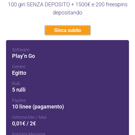
100 giri SENZA DEPOSITO + 1500€ e 200 freespins
depositando
Gioca subito
Software
Play’n Go
Genere
Egitto
Rulli
5 rulli
Payline
10 linee (pagamento)
Gettone Min / Max
0,01€ / 2€
Puntata Massima