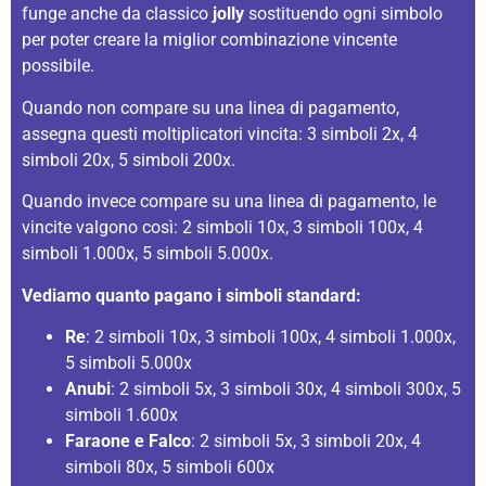
funge anche da classico
jolly
sostituendo ogni simbolo
per poter creare la miglior combinazione vincente
possibile.
Quando non compare su una linea di pagamento,
assegna questi moltiplicatori vincita: 3 simboli 2x, 4
simboli 20x, 5 simboli 200x.
Quando invece compare su una linea di pagamento, le
vincite valgono così: 2 simboli 10x, 3 simboli 100x, 4
simboli 1.000x, 5 simboli 5.000x.
Vediamo quanto pagano i simboli standard:
Re
: 2 simboli 10x, 3 simboli 100x, 4 simboli 1.000x,
5 simboli 5.000x
Anubi
: 2 simboli 5x, 3 simboli 30x, 4 simboli 300x, 5
simboli 1.600x
Faraone e Falco
: 2 simboli 5x, 3 simboli 20x, 4
simboli 80x, 5 simboli 600x