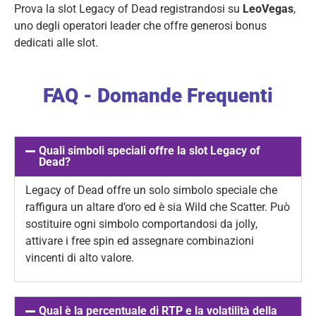
Prova la slot Legacy of Dead registrandosi su
LeoVegas
,
uno degli operatori leader che offre generosi bonus
dedicati alle slot.
FAQ - Domande Frequenti
Quali simboli speciali offre la slot Legacy of
Dead?
Legacy of Dead offre un solo simbolo speciale che
raffigura un altare d’oro ed è sia Wild che Scatter. Può
sostituire ogni simbolo comportandosi da jolly,
attivare i free spin ed assegnare combinazioni
vincenti di alto valore.
Qual è la percentuale di RTP e la volatilità della