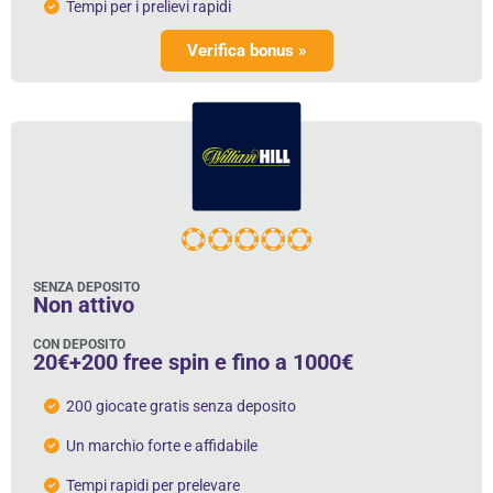
Tempi per i prelievi rapidi
Verifica bonus »
SENZA DEPOSITO
Non attivo
CON DEPOSITO
20€+200 free spin e fino a 1000€
200 giocate gratis senza deposito
Un marchio forte e affidabile
Tempi rapidi per prelevare