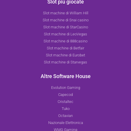
Slot più giocate
Slot machine di William Hill
Slot machine di Snai casino
Slot machine di StarCasino
Slot machine di LeoVegas
Slot machine di 888casino
Slot machine di Betfair
Slot machine di Eurobet
Slot machine di Starvegas
Altre Software House
Evolution Gaming
Capecod
Cristaltec
Tuko
Octavian
Nazionale Elettronica
WMG Gaming