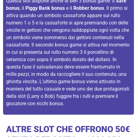
Questa slot dispone anche di ben 3 bonus game: il
Safe
bonus
, il
Piggy Bank bonus
e il
Robber bonus
. Il primo si
attiva quando un simbolo cassaforte appare sul rullo
numero 1 o 5 e la cassaforte si apre premiando con delle
vincite in gettoni che vengono raddoppiate ogni volta che
un simbolo viene sommerso dai gettoni contenuti nella
cassaforte. Il secondo bonus game si attiva nel momento
in cui si presenta sul rullo numero 3 il porcellino di
ceramica con sopra il simbolo dorato del dollaro. In
questa fase il salvadanaio deve essere frantumato in
mille pezzi, in modo da raccogliere il suo contenuto, una
ghiotta vincita. L’ultimo game bonus viene attivato in
maniera del tutto casuale e vede uno dei due protagonisti
della slot (Larry o Bob) fuggire fra i rulli e premiare il
giocatore con ricchi bonus.
ALTRE SLOT CHE OFFRONO 50€