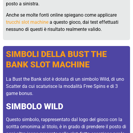
posto a sinistra.
Anche se molte fonti online spiegano come applicare
trucchi slot machine
a questo gioco, dai test effettuati
nessuno di questi è risultato realmente valido.
SIMBOLI DELLA BUST THE
BANK SLOT MACHINE
La Bust the Bank slot è dotata di un simbolo Wild, di uno
Scatter da cui scaturisce la modalità Free Spins e di 3
game bonus.
SIMBOLO WILD
Questo simbolo, rappresentato dal logo del gioco con la
scritta omonima al titolo, è in grado di prendere il posto di