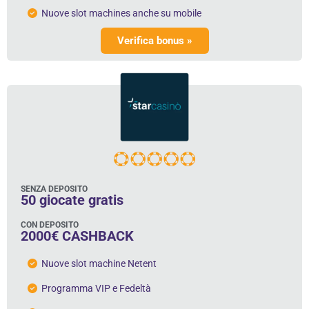
Nuove slot machines anche su mobile
Verifica bonus »
SENZA DEPOSITO
50 giocate gratis
CON DEPOSITO
2000€ CASHBACK
Nuove slot machine Netent
Programma VIP e Fedeltà