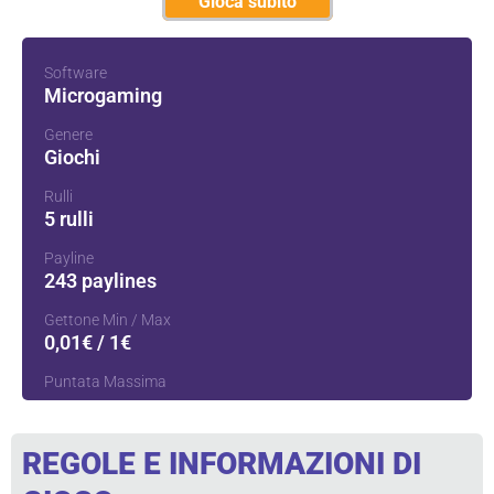
Gioca subito
Software
Microgaming
Genere
Giochi
Rulli
5 rulli
Payline
243 paylines
Gettone Min / Max
0,01€ / 1€
Puntata Massima
REGOLE E INFORMAZIONI DI