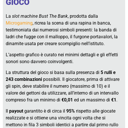
GIOCO
La
slot machine Bust The Bank
, prodotta dalla
Microgaming
, ricrea la scena di una rapina in banca,
testimoniata dai numerosi simboli presenti: la banda di
ladri che fugge con il malloppo, il furgone portavalori, la
dinamite usata per creare scompiglio nell’istituto.
L’aspetto grafico è curato nei minimi dettagli e gli effetti
sonori sono davvero coinvolgenti.
La struttura del gioco si basa sulla presenza di
5 rulli e
243 combinazioni
possibili. Il giocatore, prima di attivare
gli spin, deve stabilire il numero (massimo di 10) e il
valore dei gettoni da utilizzare, all’interno di un intervallo
compreso fra un minimo di
€0,01
ed un massimo di
€1
.
Il
payout
garantito è di circa il
95%
rispetto alle giocate
realizzate e si ottiene una vincita ogni volta che si
mettono in fila 3 simboli identici a partire dal primo rullo