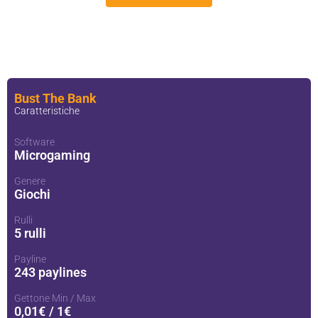
Bust The Bank
Caratteristiche
Software
Microgaming
Genere
Giochi
Rulli
5 rulli
Payline
243 paylines
Gettone Min / Max
0,01€
/ 1€