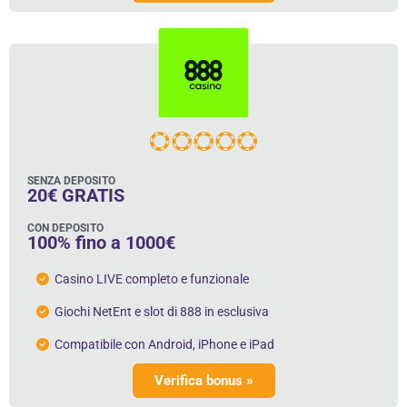
SENZA DEPOSITO
20€ GRATIS
CON DEPOSITO
100% fino a 1000€
Casino LIVE completo e funzionale
Giochi NetEnt e slot di 888 in esclusiva
Compatibile con Android, iPhone e iPad
Verifica bonus »