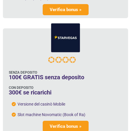
Verifica bonus »
SENZA DEPOSITO
100€ GRATIS senza deposito
CON DEPOSITO
300€ se ricarichi
Versione del casinò Mobile
Slot machine Novomatic (Book of Ra)
Verifica bonus »