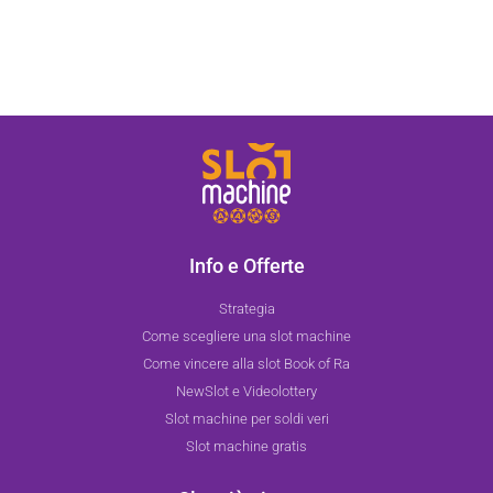
Info e Offerte
Strategia
Come scegliere una slot machine
Come vincere alla slot Book of Ra
NewSlot e Videolottery
Slot machine per soldi veri
Slot machine gratis