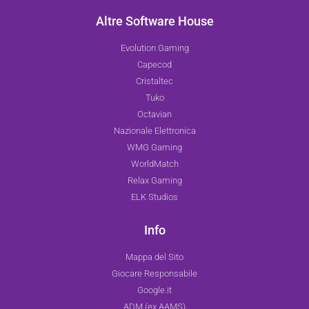
Altre Software House
Evolution Gaming
Capecod
Cristaltec
Tuko
Octavian
Nazionale Elettronica
WMG Gaming
WorldMatch
Relax Gaming
ELK Studios
Info
Mappa del Sito
Giocare Responsabile
Google.it
ADM (ex AAMS)