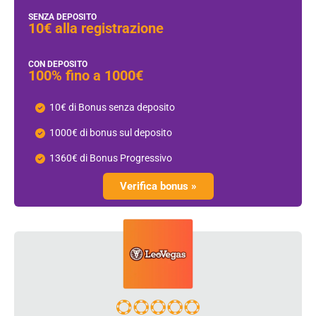
SENZA DEPOSITO
10€ alla registrazione
CON DEPOSITO
100% fino a 1000€
10€ di Bonus senza deposito
1000€ di bonus sul deposito
1360€ di Bonus Progressivo
Verifica bonus »