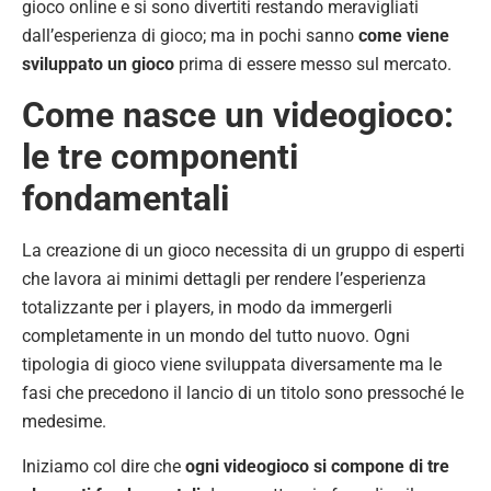
gioco online e si sono divertiti restando meravigliati
dall’esperienza di gioco; ma in pochi sanno
come viene
sviluppato un gioco
prima di essere messo sul mercato.
Come nasce un videogioco:
le tre componenti
fondamentali
La creazione di un gioco necessita di un gruppo di esperti
che lavora ai minimi dettagli per rendere l’esperienza
totalizzante per i players, in modo da immergerli
completamente in un mondo del tutto nuovo. Ogni
tipologia di gioco viene sviluppata diversamente ma le
fasi che precedono il lancio di un titolo sono pressoché le
medesime.
Iniziamo col dire che
ogni videogioco si compone di tre