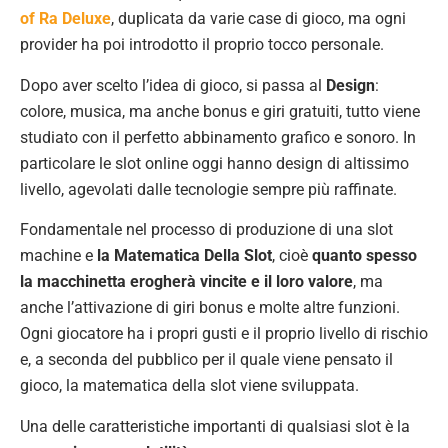
of Ra Deluxe
, duplicata da varie case di gioco, ma ogni
provider ha poi introdotto il proprio tocco personale.
Dopo aver scelto l’idea di gioco, si passa al
Design
:
colore, musica, ma anche bonus e giri gratuiti, tutto viene
studiato con il perfetto abbinamento grafico e sonoro. In
particolare le slot online oggi hanno design di altissimo
livello, agevolati dalle tecnologie sempre più raffinate.
Fondamentale nel processo di produzione di una slot
machine e
la Matematica Della Slot
, cioè
quanto spesso
la macchinetta erogherà vincite e il loro valore
, ma
anche l’attivazione di giri bonus e molte altre funzioni.
Ogni giocatore ha i propri gusti e il proprio livello di rischio
e, a seconda del pubblico per il quale viene pensato il
gioco, la matematica della slot viene sviluppata.
Una delle caratteristiche importanti di qualsiasi slot è la