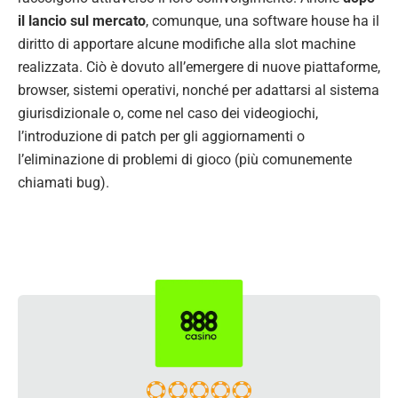
il lancio sul mercato
, comunque, una software house ha il
diritto di apportare alcune modifiche alla slot machine
realizzata. Ciò è dovuto all’emergere di nuove piattaforme,
browser, sistemi operativi, nonché per adattarsi al sistema
giurisdizionale o, come nel caso dei videogiochi,
l’introduzione di patch per gli aggiornamenti o
l’eliminazione di problemi di gioco (più comunemente
chiamati bug).