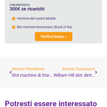
CON DEPOSITO
300€ se ricarichi
Versione del casinò Mobile
Slot machine Novomatic (Book of Ra)
Verifica bonus »
Articolo Precedente
Articolo Successivo
Slot machine di StarCasino: la TOP 5. Caratteristiche e Bonus
William Hill slot: dettagli e bonus delle slot più famose di William Hill
Potresti essere interessato