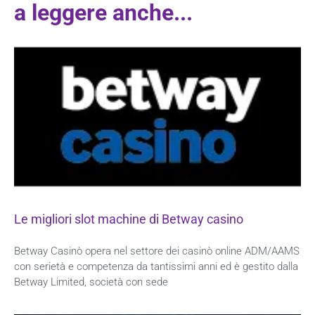
a leggere anche...
Le migliori slot machine di Betway casino
Betway Casinò opera nel settore dei casinò online ADM/AAMS
con serietà e competenza da tantissimi anni ed è gestito dalla
Betway Limited, società con sede