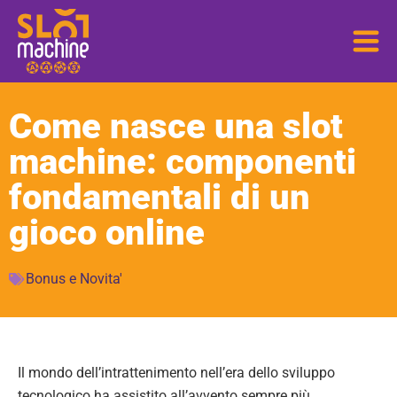
Come nasce una slot
machine: componenti
fondamentali di un
gioco online
Bonus e Novita'
Il mondo dell’intrattenimento nell’era dello sviluppo
tecnologico ha assistito all’avvento sempre più