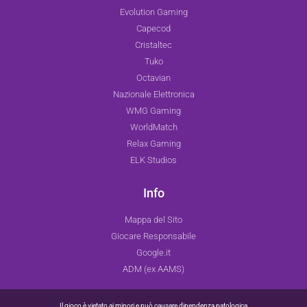
Evolution Gaming
Capecod
Cristaltec
Tuko
Octavian
Nazionale Elettronica
WMG Gaming
WorldMatch
Relax Gaming
ELK Studios
Info
Mappa del Sito
Giocare Responsabile
Google.it
ADM (ex AAMS)
Il gioco è vietato ai minori e può causare dipendenza patologica