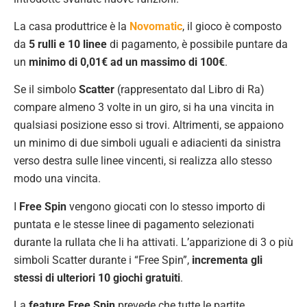
La casa produttrice è la
Novomatic
, il gioco è composto
da
5 rulli e 10 linee
di pagamento, è possibile puntare da
un
minimo di 0,01€ ad un massimo di 100€
.
Se il simbolo
Scatter
(rappresentato dal Libro di Ra)
compare almeno 3 volte in un giro, si ha una vincita in
qualsiasi posizione esso si trovi. Altrimenti, se appaiono
un minimo di due simboli uguali e adiacienti da sinistra
verso destra sulle linee vincenti, si realizza allo stesso
modo una vincita.
I
Free Spin
vengono giocati con lo stesso importo di
puntata e le stesse linee di pagamento selezionati
durante la rullata che li ha attivati. L’apparizione di 3 o più
simboli Scatter durante i “Free Spin”,
incrementa gli
stessi di ulteriori 10 giochi gratuiti
.
La
feature Free Spin
prevede che tutte le partite