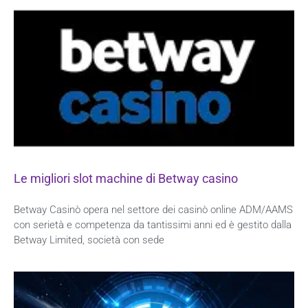
Le migliori slot machine di Betway casino
Betway Casinò opera nel settore dei casinò online ADM/AAMS
con serietà e competenza da tantissimi anni ed è gestito dalla
Betway Limited, società con sede