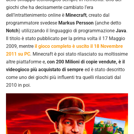
giochi che ha decisamente cambiato l’era
dell’intrattenimento online è
Minecraft
, creato dal
programmatore svedese
Markus Persson
(anche detto
Notch
) utilizzando il linguaggio di programmazione
Java
.
Il titolo è stato pubblicato per la prima volta il 17 Maggio
2009, mentre
il gioco completo è uscito il 18 Novembre
2011 su PC
. Minecraft è poi stato rilasciato su moltissime
altre piattaforme e,
con 200 Milioni di copie vendute, è il
videogioco più acquistato di sempre
ed è stato descritto
come uno dei giochi più influenti tra quelli rilasciati dal
2010 in poi.