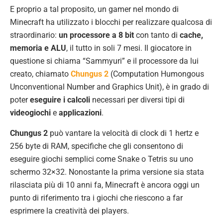
E proprio a tal proposito, un gamer nel mondo di
Minecraft ha utilizzato i blocchi per realizzare qualcosa di
straordinario:
un processore a 8 bit
con tanto di
cache,
memoria e ALU
, il tutto in soli 7 mesi. Il giocatore in
questione si chiama “Sammyuri” e il processore da lui
creato, chiamato
Chungus 2
(Computation Humongous
Unconventional Number and Graphics Unit), è in grado di
poter
eseguire i calcoli
necessari per diversi tipi di
videogiochi
e
applicazioni
.
Chungus 2
può vantare la velocità di clock di 1 hertz e
256 byte di RAM, specifiche che gli consentono di
eseguire giochi semplici come Snake o Tetris su uno
schermo 32×32. Nonostante la prima versione sia stata
rilasciata più di 10 anni fa, Minecraft è ancora oggi un
punto di riferimento tra i giochi che riescono a far
esprimere la creatività dei players.