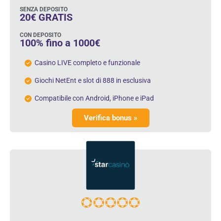
SENZA DEPOSITO
20€ GRATIS
CON DEPOSITO
100% fino a 1000€
Casino LIVE completo e funzionale
Giochi NetEnt e slot di 888 in esclusiva
Compatibile con Android, iPhone e iPad
Verifica bonus »