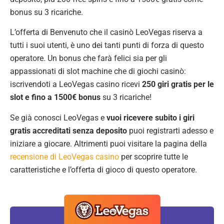
bonus su 3 ricariche.
L’offerta di Benvenuto che il casinò LeoVegas riserva a
tutti i suoi utenti, è uno dei tanti punti di forza di questo
operatore. Un bonus che farà felici sia per gli
appassionati di slot machine che di giochi casinò:
iscrivendoti a LeoVegas casino ricevi
250 giri gratis per le
slot e fino a 1500€ bonus
su 3 ricariche!
Se già conosci LeoVegas e
vuoi ricevere subito i giri
gratis accreditati senza deposito
puoi registrarti adesso e
iniziare a giocare. Altrimenti puoi visitare la pagina della
recensione di LeoVegas casino
per scoprire tutte le
caratteristiche e l’offerta di gioco di questo operatore.