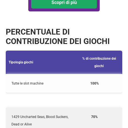
Scopri di più
PERCENTUALE DI
CONTRIBUZIONE DEI GIOCHI
% di contribuzione dei
Tipologia giochi
giochi
Tutte le slot machine
100%
1429 Uncharted Seas, Blood Suckers,
70%
Dead or Alive