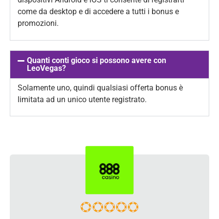
come da desktop e di accedere a tutti i bonus e
promozioni.
Quanti conti gioco si possono avere con
LeoVegas?
Solamente uno, quindi qualsiasi offerta bonus è
limitata ad un unico utente registrato.