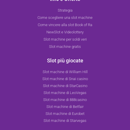
Strategia
Come scegliere una slot machine
Come vincere alla slot Book of Ra
NewSlot e Videolottery
Slot machine per soldi veri
Slot machine gratis
Slot più giocate
Slot machine di William Hill
Slot machine di Snai casino
Slot machine di StarCasino
Slot machine di LeoVegas
Slot machine di 888casino
Slot machine di Betfair
Slot machine di Eurobet
Slot machine di Starvegas