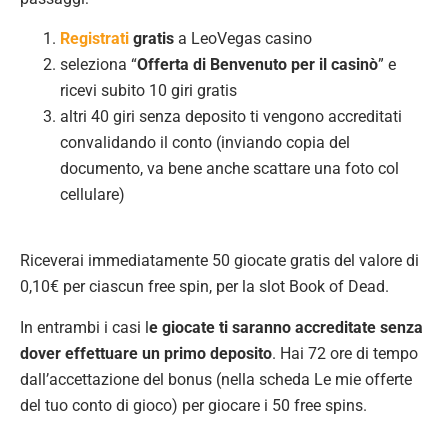
Registrati
gratis
a LeoVegas casino
seleziona “
Offerta di Benvenuto per il casinò
” e
ricevi subito 10 giri gratis
altri 40 giri senza deposito ti vengono accreditati
convalidando il conto (inviando copia del
documento, va bene anche scattare una foto col
cellulare)
Riceverai immediatamente 50 giocate gratis del valore di
0,10€ per ciascun free spin, per la slot Book of Dead.
In entrambi i casi l
e giocate ti saranno accreditate senza
dover effettuare un primo deposito
. Hai 72 ore di tempo
dall’accettazione del bonus (nella scheda Le mie offerte
del tuo conto di gioco) per giocare i 50 free spins.