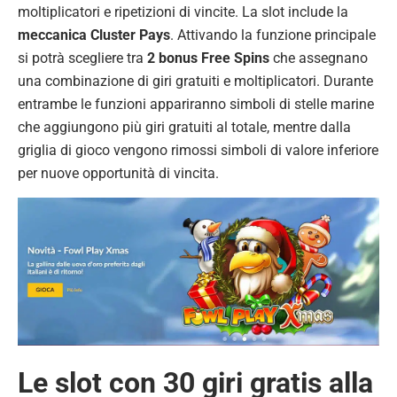
moltiplicatori e ripetizioni di vincite. La slot include la
meccanica Cluster Pays
. Attivando la funzione principale
si potrà scegliere tra
2 bonus Free Spins
che assegnano
una combinazione di giri gratuiti e moltiplicatori. Durante
entrambe le funzioni appariranno simboli di stelle marine
che aggiungono più giri gratuiti al totale, mentre dalla
griglia di gioco vengono rimossi simboli di valore inferiore
per nuove opportunità di vincita.
Le slot con 30 giri gratis alla