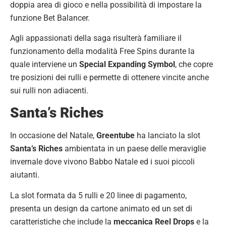
doppia area di gioco e nella possibilità di impostare la
funzione Bet Balancer.
Agli appassionati della saga risulterà familiare il
funzionamento della modalità Free Spins durante la
quale interviene un
Special Expanding Symbol
, che copre
tre posizioni dei rulli e permette di ottenere vincite anche
sui rulli non adiacenti.
Santa’s Riches
In occasione del Natale,
Greentube
ha lanciato la slot
Santa’s Riches
ambientata in un paese delle meraviglie
invernale dove vivono Babbo Natale ed i suoi piccoli
aiutanti.
La slot formata da 5 rulli e 20 linee di pagamento,
presenta un design da cartone animato ed un set di
caratteristiche che include la
meccanica Reel Drops
e la