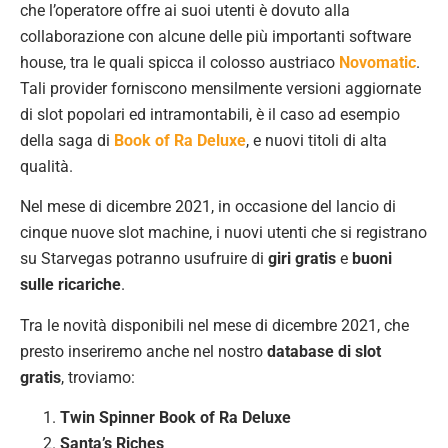
che l’operatore offre ai suoi utenti è dovuto alla
collaborazione con alcune delle più importanti software
house, tra le quali spicca il colosso austriaco
Novomatic
.
Tali provider forniscono mensilmente versioni aggiornate
di slot popolari ed intramontabili, è il caso ad esempio
della saga di
Book of Ra Deluxe
, e nuovi titoli di alta
qualità.
Nel mese di dicembre 2021, in occasione del lancio di
cinque nuove slot machine, i nuovi utenti che si registrano
su Starvegas potranno usufruire di
giri gratis
e
buoni
sulle ricariche
.
Tra le novità disponibili nel mese di dicembre 2021, che
presto inseriremo anche nel nostro
database di slot
gratis
, troviamo:
Twin Spinner Book of Ra Deluxe
Santa’s Riches