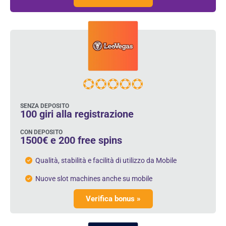
SENZA DEPOSITO
100 giri alla registrazione
CON DEPOSITO
1500€ e 200 free spins
Qualità, stabilità e facilità di utilizzo da Mobile
Nuove slot machines anche su mobile
Verifica bonus »