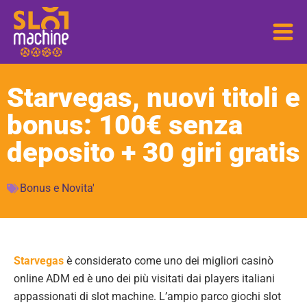
Starvegas, nuovi titoli e
bonus: 100€ senza
deposito + 30 giri gratis
Bonus e Novita'
Starvegas
è considerato come uno dei migliori casinò
online ADM ed è uno dei più visitati dai players italiani
appassionati di slot machine. L’ampio parco giochi slot