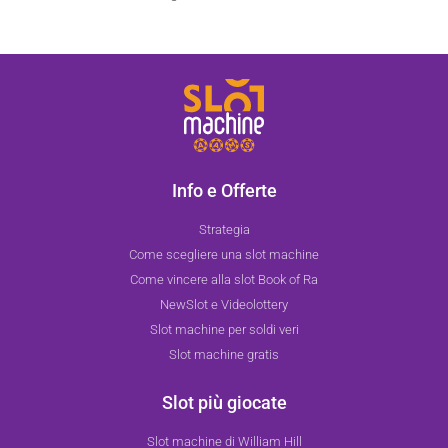
Info e Offerte
Strategia
Come scegliere una slot machine
Come vincere alla slot Book of Ra
NewSlot e Videolottery
Slot machine per soldi veri
Slot machine gratis
Slot più giocate
Slot machine di William Hill