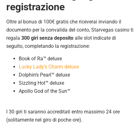
registrazione
Oltre al bonus di 100€ gratis che riceverai inviando il
documento per la convalida del conto, Starvegas casino ti
regala
300 giri senza deposito
alle slot indicate di
seguito, completando la registrazione:
Book of Ra™ deluxe
Lucky Lady’s Charm deluxe
Dolphin’s Pearl™ deluxe
Sizzling Hot™ deluxe
Apollo God of the Sun™
I 30 giri ti saranno accreditati entro massimo 24 ore
(solitamente nel giro di poche ore).