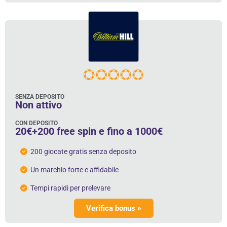
SENZA DEPOSITO
Non attivo
CON DEPOSITO
20€+200 free spin e fino a 1000€
200 giocate gratis senza deposito
Un marchio forte e affidabile
Tempi rapidi per prelevare
Verifica bonus »