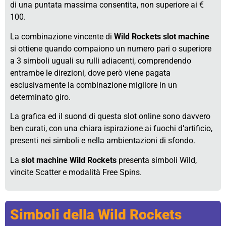
di una puntata massima consentita, non superiore ai €
100.
La combinazione vincente di
Wild Rockets slot machine
si ottiene quando compaiono un numero pari o superiore
a 3 simboli uguali su rulli adiacenti, comprendendo
entrambe le direzioni, dove però viene pagata
esclusivamente la combinazione migliore in un
determinato giro.
La grafica ed il suond di questa slot online sono davvero
ben curati, con una chiara ispirazione ai fuochi d’artificio,
presenti nei simboli e nella ambientazioni di sfondo.
La
slot machine Wild Rockets
presenta simboli Wild,
vincite Scatter e modalità Free Spins.
Simboli della Wild Rockets