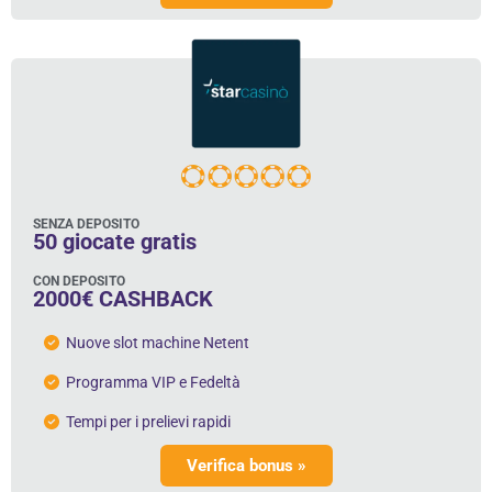
SENZA DEPOSITO
50 giocate gratis
CON DEPOSITO
2000€ CASHBACK
Nuove slot machine Netent
Programma VIP e Fedeltà
Tempi per i prelievi rapidi
Verifica bonus »