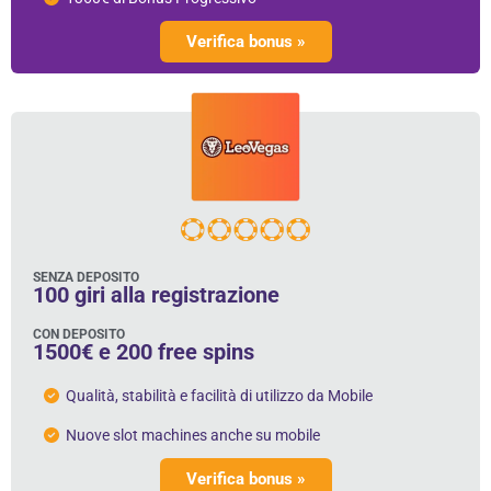
Verifica bonus »
SENZA DEPOSITO
100 giri alla registrazione
CON DEPOSITO
1500€ e 200 free spins
Qualità, stabilità e facilità di utilizzo da Mobile
Nuove slot machines anche su mobile
Verifica bonus »