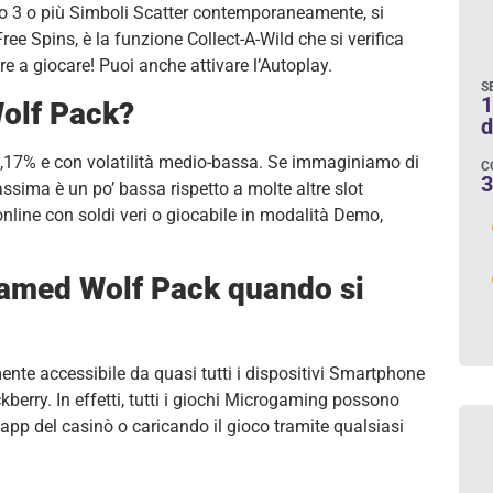
o 3 o più Simboli Scatter contemporaneamente, si
ree Spins, è la funzione Collect-A-Wild che si verifica
e a giocare! Puoi anche attivare l’Autoplay.
S
1
Wolf Pack?
d
,17% e con volatilità medio-bassa. Se immaginiamo di
C
3
assima è un po’ bassa rispetto a molte altre slot
online con soldi veri o giocabile in modalità Demo,
ntamed Wolf Pack quando si
nte accessibile da quasi tutti i dispositivi Smartphone
erry. In effetti, tutti i giochi Microgaming possono
e app del casinò o caricando il gioco tramite qualsiasi