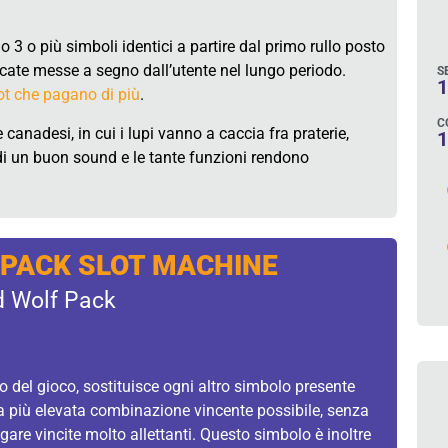
no 3 o più simboli identici a partire dal primo rullo posto
giocate messe a segno dall’utente nel lungo periodo.
S
1
lot che pagano di più
.
C
 canadesi, in cui i lupi vanno a caccia fra praterie,
1
a di un buon sound e le tante funzioni rendono
 PACK SLOT MACHINE
d Wolf Pack
lo del gioco, sostituisce ogni altro simbolo presente
re la più elevata combinazione vincente possibile, senza
gare vincite molto allettanti. Questo simbolo è inoltre