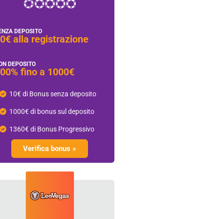
ENZA DEPOSITO
0€ alla registrazione
ON DEPOSITO
00% fino a 1000€
10€ di Bonus senza deposito
1000€ di bonus sul deposito
1360€ di Bonus Progressivo
Verifica bonus »