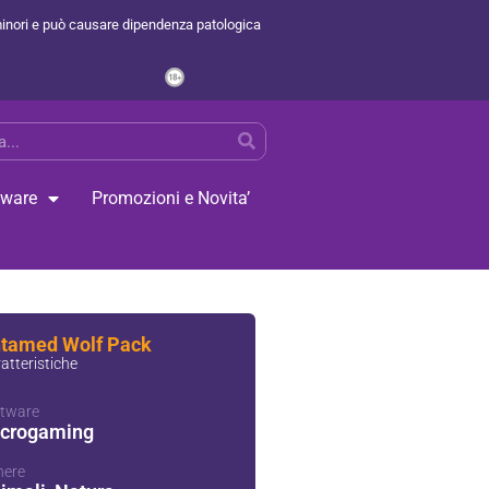
 minori e può causare dipendenza patologica
tware
Promozioni e Novita’
tamed Wolf Pack
atteristiche
ftware
crogaming
nere