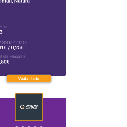
imali
,
Natura
i
line
3
tone Min / Max
01€
/ 0,25€
ntata Massima
,50€
Visita il sito