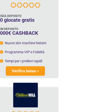
ENZA DEPOSITO
0 giocate gratis
ON DEPOSITO
2000€ CASHBACK
Nuove slot machine Netent
Programma VIP e Fedeltà
Tempi per i prelievi rapidi
Verifica bonus »