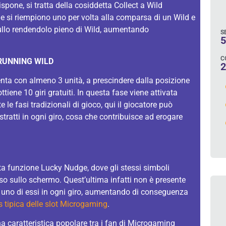
ispone, si tratta della cosiddetta Collect a Wild
, che si riempiono uno per volta alla comparsa di un Wild e
 rullo rendendolo pieno di Wild, aumentando
S
5
C
 RUNNING WILD
enta con almeno 3 unità, a prescindere dalla posizione
ttiene 10 giri gratuiti. In questa fase viene attivata
le fasi tradizionali di gioco, qui il giocatore può
tratti in ogni giro, cosa che contribuisce ad erogare
tta funzione Lucky Nudge, dove gli stessi simboli
sso sullo schermo. Quest’ultima infatti non è presente
su uno di essi in ogni giro, aumentando di conseguenza
s tipica delle slot Microgaming
.
 caratteristica popolare tra i fan di Microgaming