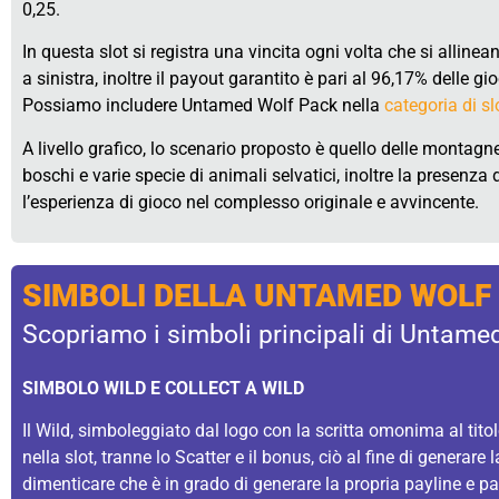
0,25.
In questa slot si registra una vincita ogni volta che si allinea
a sinistra, inoltre il payout garantito è pari al 96,17% delle 
Possiamo includere Untamed Wolf Pack nella
categoria di s
A livello grafico, lo scenario proposto è quello delle montagne
boschi e varie specie di animali selvatici, inoltre la presenz
l’esperienza di gioco nel complesso originale e avvincente.
SIMBOLI DELLA UNTAMED WOLF
Scopriamo i simboli principali di Untame
SIMBOLO WILD E COLLECT A WILD
Il Wild, simboleggiato dal logo con la scritta omonima al tito
nella slot, tranne lo Scatter e il bonus, ciò al fine di genera
dimenticare che è in grado di generare la propria payline e pa