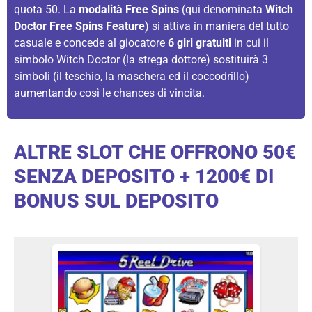
quota 50. La
modalità Free Spins
(qui denominata
Witch
Doctor Free Spins Feature
) si attiva in maniera del tutto
casuale e concede al giocatore
6 giri gratuiti
in cui il
simbolo Witch Doctor (la strega dottore) sostituirà 3
simboli (il teschio, la maschera ed il coccodrillo)
aumentando così le chances di vincita.
ALTRE SLOT CHE OFFRONO 50€
SENZA DEPOSITO + 1200€ DI
BONUS SUL DEPOSITO