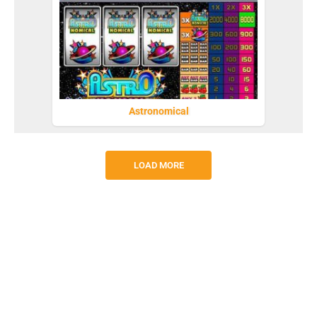
Astronomical
LOAD MORE