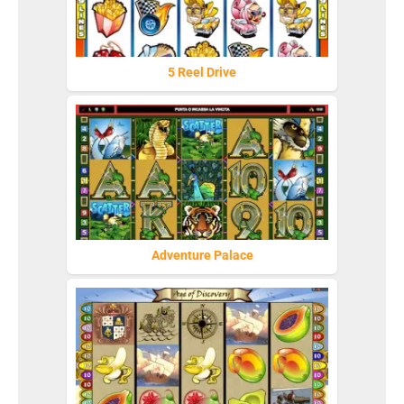
5 Reel Drive
Adventure Palace