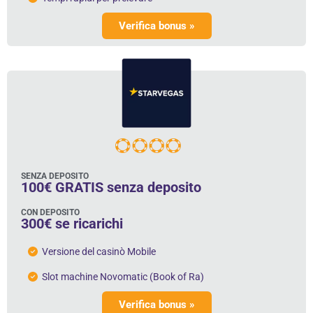
Verifica bonus »
SENZA DEPOSITO
100€ GRATIS senza deposito
CON DEPOSITO
300€ se ricarichi
Versione del casinò Mobile
Slot machine Novomatic (Book of Ra)
Verifica bonus »