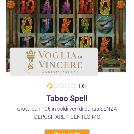
1.0
/5
Taboo Spell
Gioca con 10€ in soldi veri di bonus SENZA
DEPOSITARE 1 CENTESIMO