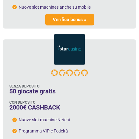
Nuove slot machines anche su mobile
Verifica bonus »
SENZA DEPOSITO
50 giocate gratis
CON DEPOSITO
2000€ CASHBACK
Nuove slot machine Netent
Programma VIP e Fedeltà