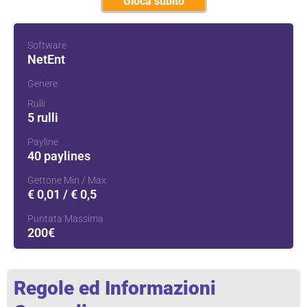
Gioca subito
Software
NetEnt
Genere
Rulli
5 rulli
Payline
40 paylines
Gettone Min / Max
€ 0,01 / € 0,5
Puntata Massima
200€
Regole ed Informazioni