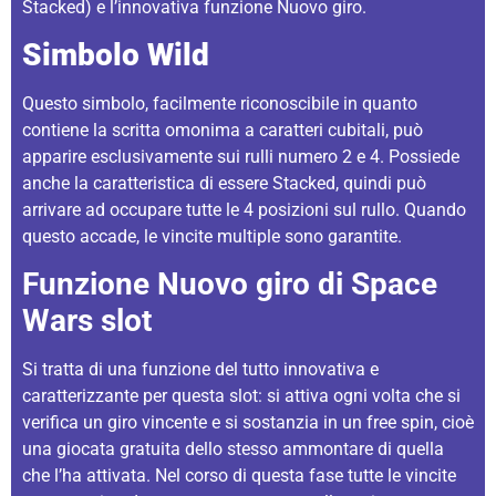
Stacked) e l’innovativa funzione Nuovo giro.
Simbolo Wild
Questo simbolo, facilmente riconoscibile in quanto
contiene la scritta omonima a caratteri cubitali, può
apparire esclusivamente sui rulli numero 2 e 4. Possiede
anche la caratteristica di essere Stacked, quindi può
arrivare ad occupare tutte le 4 posizioni sul rullo. Quando
questo accade, le vincite multiple sono garantite.
Funzione Nuovo giro di Space
Wars slot
Si tratta di una funzione del tutto innovativa e
caratterizzante per questa slot: si attiva ogni volta che si
verifica un giro vincente e si sostanzia in un free spin, cioè
una giocata gratuita dello stesso ammontare di quella
che l’ha attivata. Nel corso di questa fase tutte le vincite