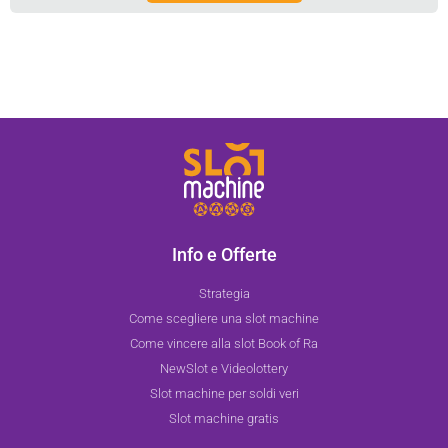
Info e Offerte
Strategia
Come scegliere una slot machine
Come vincere alla slot Book of Ra
NewSlot e Videolottery
Slot machine per soldi veri
Slot machine gratis