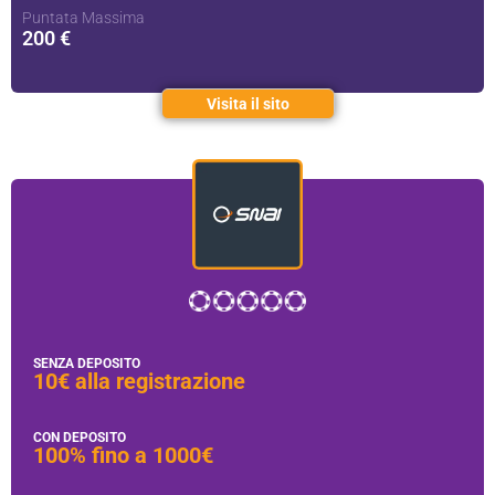
Puntata Massima
200 €
Visita il sito
SENZA DEPOSITO
10€ alla registrazione
CON DEPOSITO
100% fino a 1000€