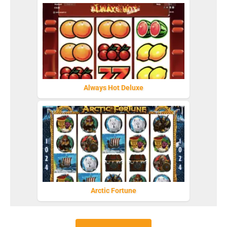
Always Hot Deluxe
Arctic Fortune