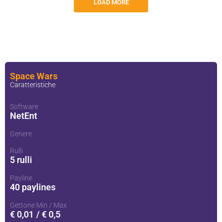
LOAD MORE
Space Wars
Caratteristiche
Software
NetEnt
Genere
Rulli
5 rulli
Payline
40 paylines
Gettone Min / Max
€ 0,01
/ € 0,5