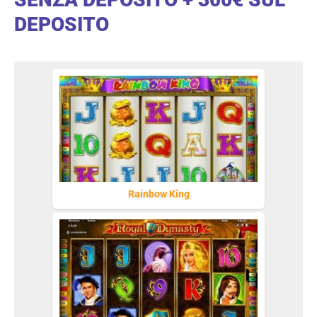
DEPOSITO
Rainbow King