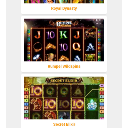
Royal Dynasty
Rumpel Wildspins
Secret Elixir