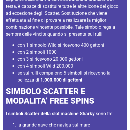
testa, è capace di sostituire tutte le altre icone del gioco
ad eccezione degli Scatter. Sostituzione che viene
effettuata al fine di provare a realizzare la miglior
combinazione vincente possibile. Tale simbolo regala
sempre delle vincite quando si presenta sui rulli:
con 1 simbolo Wild si ricevono 400 gettoni
con 2 simboli 1000
con 3 si ricevono 20.000 gettoni
con 4 simboli Wild 200.000
se sui rulli compaiono 5 simboli si ricevono la
bellezza di
1.000.000 di gettoni
SIMBOLO SCATTER E
MODALITA’ FREE SPINS
I
simboli Scatter della slot machine Sharky
sono tre:
la grande nave che naviga sul mare