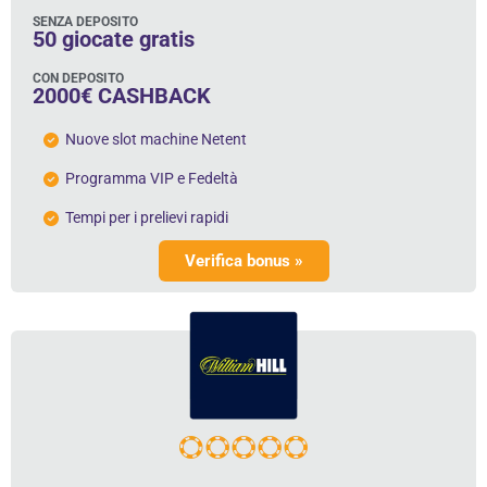
SENZA DEPOSITO
50 giocate gratis
CON DEPOSITO
2000€ CASHBACK
Nuove slot machine Netent
Programma VIP e Fedeltà
Tempi per i prelievi rapidi
Verifica bonus »