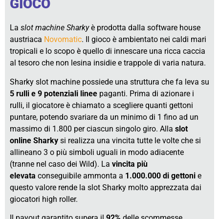
GIOCO
La
slot machine Sharky
è prodotta dalla software house
austriaca
Novomatic
. Il gioco è ambientato nei caldi mari
tropicali e lo scopo è quello di innescare una ricca caccia
al tesoro che non lesina insidie e trappole di varia natura.
Sharky slot machine possiede una struttura che fa leva su
5 rulli e 9 potenziali linee
paganti. Prima di azionare i
rulli, il giocatore è chiamato a scegliere quanti gettoni
puntare, potendo svariare da un minimo di 1 fino ad un
massimo di 1.800 per ciascun singolo giro. Alla
slot
online Sharky
si realizza una vincita tutte le volte che si
allineano 3 o più simboli uguali in modo adiacente
(tranne nel caso dei Wild). La
vincita più
elevata
conseguibile ammonta a
1.000.000 di gettoni
e
questo valore rende la slot Sharky molto apprezzata dai
giocatori high roller.
Il payout garantito supera il
92%
delle scommesse