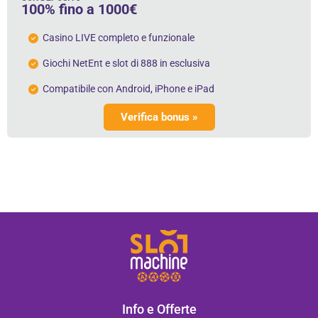
100% fino a 1000€
Casino LIVE completo e funzionale
Giochi NetEnt e slot di 888 in esclusiva
Compatibile con Android, iPhone e iPad
Verifica bonus »
Info e Offerte