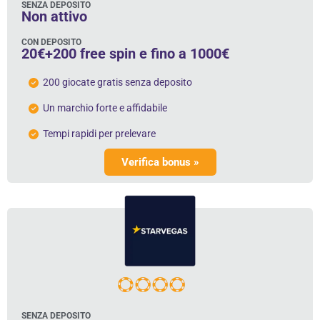
SENZA DEPOSITO
Non attivo
CON DEPOSITO
20€+200 free spin e fino a 1000€
200 giocate gratis senza deposito
Un marchio forte e affidabile
Tempi rapidi per prelevare
Verifica bonus »
SENZA DEPOSITO