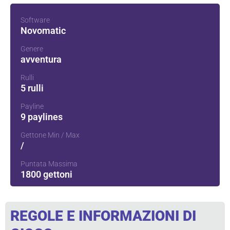
Software
Novomatic
Genere
avventura
Rulli
5 rulli
Payline
9 paylines
Gettone Min / Max
/
Puntata Massima
1800 gettoni
REGOLE E INFORMAZIONI DI