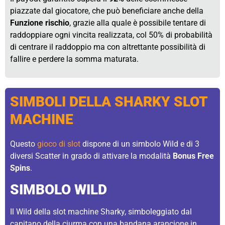
piazzate dal giocatore, che può beneficiare anche della
Funzione rischio
, grazie alla quale è possibile tentare di
raddoppiare ogni vincita realizzata, col 50% di probabilità
di centrare il raddoppio ma con altrettante possibilità di
fallire e perdere la somma maturata.
SIMBOLI DELLA SHARKY SLOT
MACHINE
Questo
gioco di slot
dispone di un simbolo Wild e di 3
diversi Scatter in grado di attivare la modalità
Bonus Free
Spins
.
SIMBOLO WILD
Il Wild della slot machine Sharky, simboleggiato dal
capitano della ciurma con una bandana arancione in