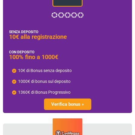
SENZA DEPOSITO
10€ alla registrazione
CON DEPOSITO
100% fino a 1000€
10€ di Bonus senza deposito
1000€ di bonus sul deposito
1360€ di Bonus Progressivo
Verifica bonus »