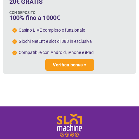
20€ GRATIS
CON DEPOSITO
100% fino a 1000€
Casino LIVE completo e funzionale
Giochi NetEnt e slot di 888 in esclusiva
Compatibile con Android, iPhone e iPad
Verifica bonus »