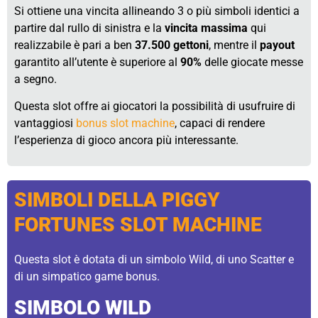
Si ottiene una vincita allineando 3 o più simboli identici a
partire dal rullo di sinistra e la
vincita massima
qui
realizzabile è pari a ben
37.500 gettoni
, mentre il
payout
garantito all’utente è superiore al
90%
delle giocate messe
a segno.
Questa slot offre ai giocatori la possibilità di usufruire di
vantaggiosi
bonus slot machine
, capaci di rendere
l’esperienza di gioco ancora più interessante.
SIMBOLI DELLA PIGGY
FORTUNES SLOT MACHINE
Questa slot è dotata di un simbolo Wild, di uno Scatter e
di un simpatico game bonus.
SIMBOLO WILD