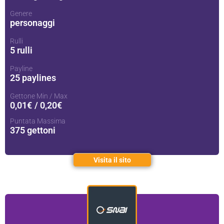
Genere
personaggi
Rulli
5 rulli
Payline
25 paylines
Gettone Min / Max
0,01€
/ 0,20€
Puntata Massima
375 gettoni
Visita il sito