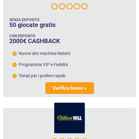
SENZA DEPOSITO
50 giocate gratis
CON DEPOSITO
2000€ CASHBACK
Nuove slot machine Netent
Programma VIP e Fedeltà
Tempi per i prelievi rapidi
Verifica bonus »