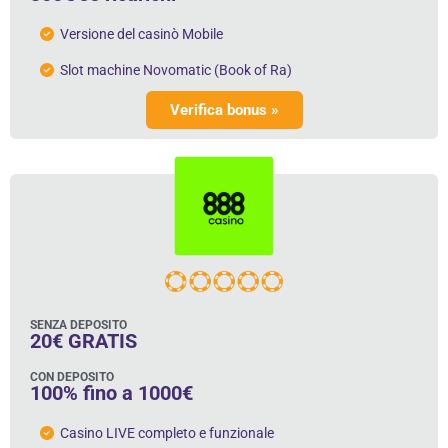
Versione del casinò Mobile
Slot machine Novomatic (Book of Ra)
Verifica bonus »
SENZA DEPOSITO
20€ GRATIS
CON DEPOSITO
100% fino a 1000€
Casino LIVE completo e funzionale