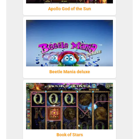
Apollo God of the Sun
Beetle Mania deluxe
Book of Stars