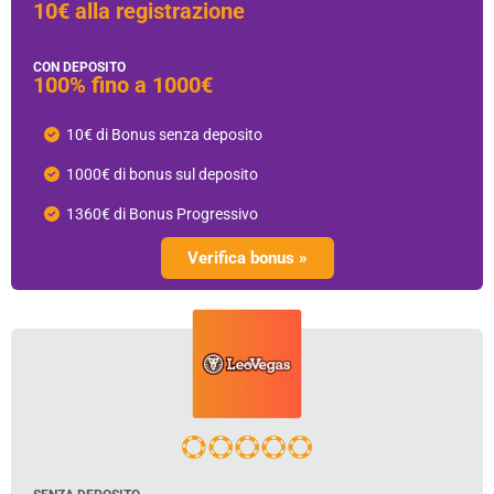
10€ alla registrazione
CON DEPOSITO
100% fino a 1000€
10€ di Bonus senza deposito
1000€ di bonus sul deposito
1360€ di Bonus Progressivo
Verifica bonus »