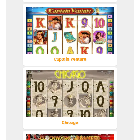
Captain Venture
Chicago