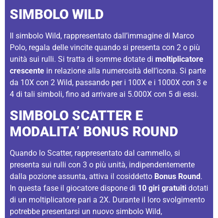
SIMBOLO WILD
Il simbolo Wild, rappresentato dall’immagine di Marco
Polo, regala delle vincite quando si presenta con 2 o più
unità sui rulli. Si tratta di somme dotate di
moltiplicatore
crescente
in relazione alla numerosità dell’icona. Si parte
da 10X con 2 Wild, passando per i 100X e i 1000X con 3 e
4 di tali simboli, fino ad arrivare ai 5.000X con 5 di essi.
SIMBOLO SCATTER E
MODALITA’ BONUS ROUND
Quando lo Scatter, rappresentato dal cammello, si
presenta sui rulli con 3 o più unità, indipendentemente
dalla pozione assunta, attiva il cosiddetto
Bonus Round
.
In questa fase il giocatore dispone di
10 giri gratuiti
dotati
di un moltiplicatore pari a 2X. Durante il loro svolgimento
potrebbe presentarsi un nuovo simbolo Wild,