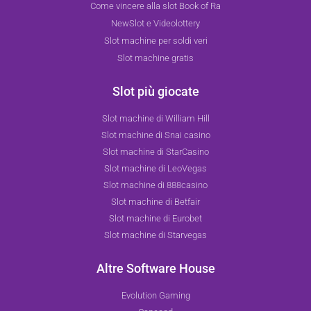
Come vincere alla slot Book of Ra
NewSlot e Videolottery
Slot machine per soldi veri
Slot machine gratis
Slot più giocate
Slot machine di William Hill
Slot machine di Snai casino
Slot machine di StarCasino
Slot machine di LeoVegas
Slot machine di 888casino
Slot machine di Betfair
Slot machine di Eurobet
Slot machine di Starvegas
Altre Software House
Evolution Gaming