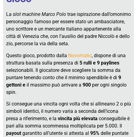
La
slot machine Marco Polo
trae ispirazione dall’omonimo
personaggio famoso per essere stato un ambasciatore,
uno scrittore e un mercante italiano appartenente alla
città di Venezia che, con l’ausilio del padre Niccolò e dello
zio, percorse la via della seta.
Questo gioco, prodotto dalla
Novomatic
, dispone di una
struttura basata sulla presenza di
5 rulli e 9 paylines
selezionabili. Il giocatore deve scegliere la somma da
puntare tenendo conto che il minimo spendibile è di
9
gettoni e
il massimo può arrivare a
900
per ogni singolo
spin.
Si consegue una vincita ogni volta che si allineano 2 o più
simboli identici, il numero varia a seconda dell’icona
presa a riferimento, e la
vincita più elevata
conseguibile è
pari alla somma scommessa moltiplicata per 5.000. Il
payout
garantito all’utente si attesta al
95%
delle puntate