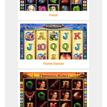
Faust
Flame Dancer