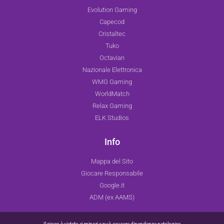
Evolution Gaming
Capecod
Cristaltec
Tuko
Octavian
Nazionale Elettronica
WMG Gaming
WorldMatch
Relax Gaming
ELK Studios
Info
Mappa del Sito
Giocare Responsabile
Google.it
ADM (ex AAMS)
Il gioco è vietato ai minori e può causare dipendenza patologica