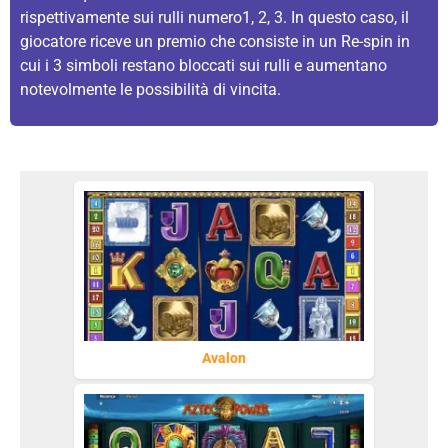
rispettivamente sui rulli numero1, 2, 3. In questo caso, il
giocatore riceve un premio che consiste in un Re-spin in
cui i 3 simboli restano bloccati sui rulli e aumentano
notevolmente le possibilità di vincita.
Avalon