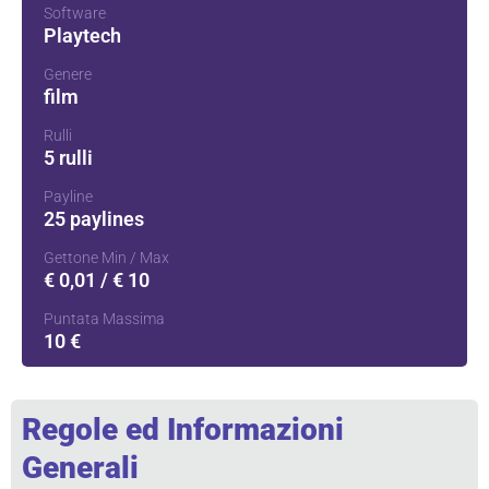
Software
Playtech
Genere
film
Rulli
5 rulli
Payline
25 paylines
Gettone Min / Max
€ 0,01 / € 10
Puntata Massima
10 €
Regole ed Informazioni
Generali