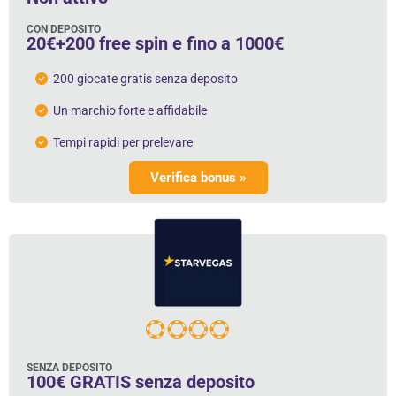
CON DEPOSITO
20€+200 free spin e fino a 1000€
200 giocate gratis senza deposito
Un marchio forte e affidabile
Tempi rapidi per prelevare
Verifica bonus »
SENZA DEPOSITO
100€ GRATIS senza deposito