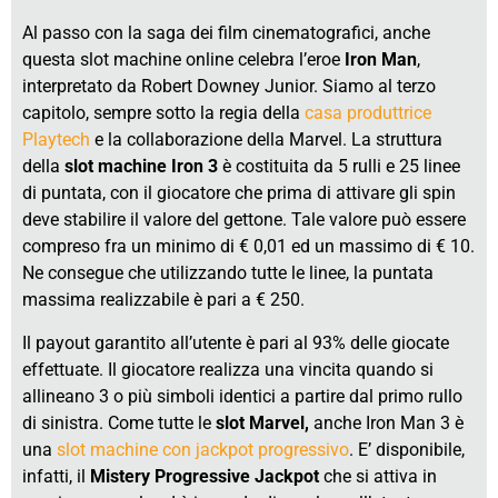
Al passo con la saga dei film cinematografici, anche
questa slot machine online celebra l’eroe
Iron Man
,
interpretato da Robert Downey Junior. Siamo al terzo
capitolo, sempre sotto la regia della
casa produttrice
Playtech
e la collaborazione della Marvel. La struttura
della
slot machine Iron 3
è costituita da 5 rulli e 25 linee
di puntata, con il giocatore che prima di attivare gli spin
deve stabilire il valore del gettone. Tale valore può essere
compreso fra un minimo di € 0,01 ed un massimo di € 10.
Ne consegue che utilizzando tutte le linee, la puntata
massima realizzabile è pari a € 250.
Il payout garantito all’utente è pari al 93% delle giocate
effettuate. Il giocatore realizza una vincita quando si
allineano 3 o più simboli identici a partire dal primo rullo
di sinistra. Come tutte le
slot Marvel,
anche Iron Man 3 è
una
slot machine con jackpot progressivo
. E’ disponibile,
infatti, il
Mistery Progressive Jackpot
che si attiva in