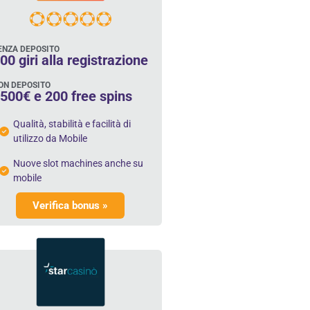
ENZA DEPOSITO
00 giri alla registrazione
ON DEPOSITO
500€ e 200 free spins
Qualità, stabilità e facilità di
utilizzo da Mobile
Nuove slot machines anche su
mobile
Verifica bonus »