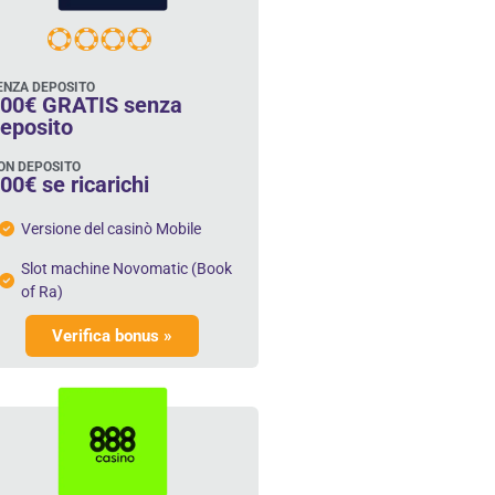
ENZA DEPOSITO
00€ GRATIS senza
eposito
ON DEPOSITO
00€ se ricarichi
Versione del casinò Mobile
Slot machine Novomatic (Book
of Ra)
Verifica bonus »