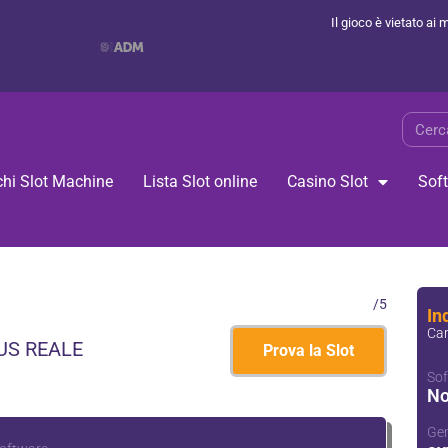
Il gioco è vietato ai
chi Slot Machine
Lista Slot online
Casino Slot
Sof
/5
In
Car
NUS REALE
Prova la Slot
So
No
Ge