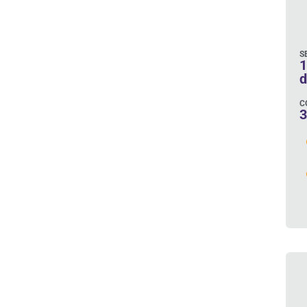
S
1
d
C
3