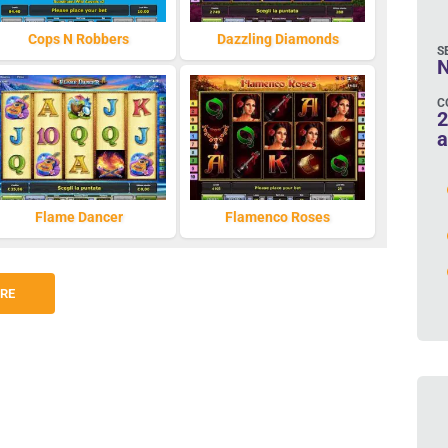
Cops N Robbers
Dazzling Diamonds
S
N
C
2
a
Flame Dancer
Flamenco Roses
RE