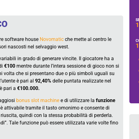
S
CO
1
ebre software house
Novomatic
che mette al centro le
C
1
esori nascosti nel selvaggio west.
ariabili in grado di generare vincite. Il giocatore ha a
di
€100
mentre durante l’intera sessione di gioco non si
ni volta che si presentano due o più simboli uguali su
’utente è pari al
92,40%
delle puntata realizzate nel
è pari a
€100.000.
taggiosi
bonus slot machine
e di utilizzare la
funzione
 è attivabile tramite il tasto omonimo e consente di
riuscita, quindi con la stessa probabilità di perderla.
di”. Tale funzione può essere utilizzata varie volte fino