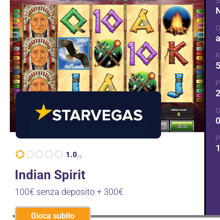
S
G
a
R
5
P
2
G
0
P
1.0
/5
Indian Spirit
100€ senza deposito + 300€
Gioca subito