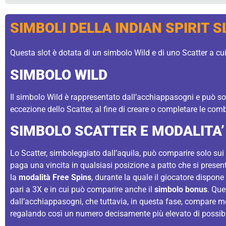
SIMBOLI DELLA INDIAN SPIRIT 
Questa slot è dotata di un simbolo Wild e di uno Scatter a cui
SIMBOLO WILD
Il simbolo Wild è rappresentato dall’acchiappasogni e può sost
eccezione dello Scatter, al fine di creare o completare le comb
SIMBOLO SCATTER E MODALITA’
Lo Scatter, simboleggiato dall’aquila, può comparire solo sui r
paga una vincita in qualsiasi posizione a patto che si presen
la
modalità Free Spins
, durante la quale il giocatore dispone 
pari a 3X e in cui può comparire anche il
simbolo bonus
. Que
dall’acchiappasogni, che tuttavia, in questa fase, compare mol
regalando così un numero decisamente più elevato di possibili