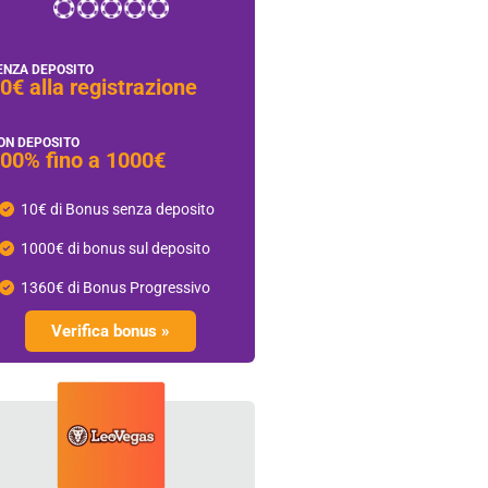
ENZA DEPOSITO
0€ alla registrazione
ON DEPOSITO
00% fino a 1000€
10€ di Bonus senza deposito
1000€ di bonus sul deposito
1360€ di Bonus Progressivo
Verifica bonus »