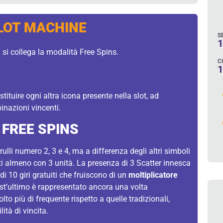
SLOT MACHINE
S
1
 si collega la modalità Free Spins.
C
1
ituire ogni altra icona presente nella slot, ad
inazioni vincenti.
 FREE SPINS
ulli numero 2, 3 e 4, ma a differenza degli altri simboli
ti almeno con 3 unità. La presenza di 3 Scatter innesca
di 10 giri gratuiti che fruiscono di un
moltiplicatore
st’ultimo è rappresentato ancora una volta
to più di frequente rispetto a quelle tradizionali,
tà di vincita.