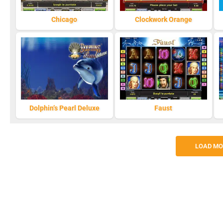
Chicago
Clockwork Orange
Dolphin’s Pearl Deluxe
Faust
LOAD MO