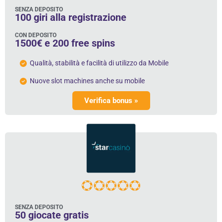
SENZA DEPOSITO
100 giri alla registrazione
CON DEPOSITO
1500€ e 200 free spins
Qualità, stabilità e facilità di utilizzo da Mobile
Nuove slot machines anche su mobile
Verifica bonus »
SENZA DEPOSITO
50 giocate gratis