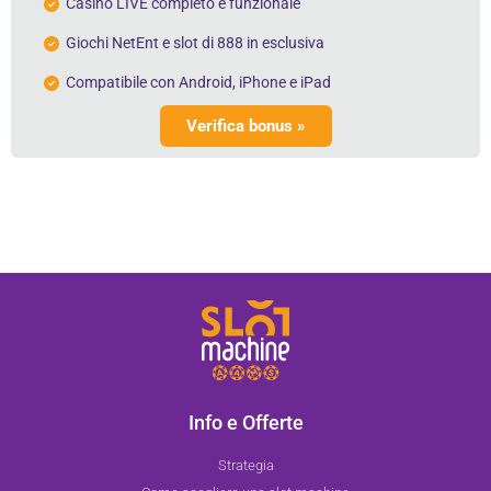
Casino LIVE completo e funzionale
Giochi NetEnt e slot di 888 in esclusiva
Compatibile con Android, iPhone e iPad
Verifica bonus »
Info e Offerte
Strategia