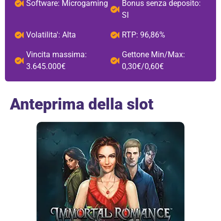
Software: Microgaming
Bonus senza deposito:
SI
Volatilita': Alta
RTP: 96,86%
Vincita massima:
Gettone Min/Max:
3.645.000€
0,30€/0,60€
Anteprima della slot