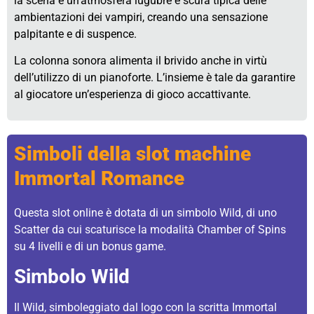
la scena è un’atmosfera lugubre e scura tipica delle
ambientazioni dei vampiri, creando una sensazione
palpitante e di suspence.
La colonna sonora alimenta il brivido anche in virtù
dell’utilizzo di un pianoforte. L’insieme è tale da garantire
al giocatore un’esperienza di gioco accattivante.
Simboli della slot machine
Immortal Romance
Questa slot online è dotata di un simbolo Wild, di uno
Scatter da cui scaturisce la modalità Chamber of Spins
su 4 livelli e di un bonus game.
Simbolo Wild
Il Wild, simboleggiato dal logo con la scritta Immortal