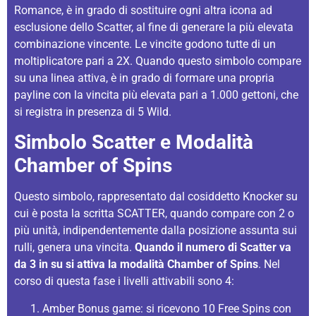
Romance, è in grado di sostituire ogni altra icona ad
esclusione dello Scatter, al fine di generare la più elevata
combinazione vincente. Le vincite godono tutte di un
moltiplicatore pari a 2X. Quando questo simbolo compare
su una linea attiva, è in grado di formare una propria
payline con la vincita più elevata pari a 1.000 gettoni, che
si registra in presenza di 5 Wild.
Simbolo Scatter e Modalità
Chamber of Spins
Questo simbolo, rappresentato dal cosiddetto Knocker su
cui è posta la scritta SCATTER, quando compare con 2 o
più unità, indipendentemente dalla posizione assunta sui
rulli, genera una vincita.
Quando il numero di Scatter va
da 3 in su si attiva la modalità Chamber of Spins
. Nel
corso di questa fase i livelli attivabili sono 4:
Amber Bonus game: si ricevono 10 Free Spins con