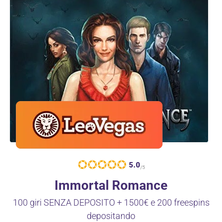
5.0
/5
Immortal Romance
100 giri SENZA DEPOSITO + 1500€ e 200 freespins
depositando