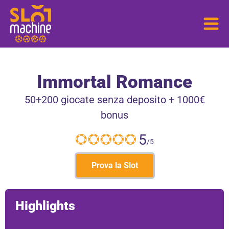
Immortal Romance
50+200 giocate senza deposito + 1000€
bonus
5
/5
Prova la Slot
Highlights