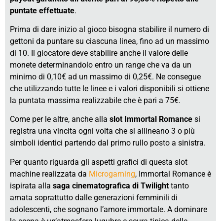
puntate effettuate
.
Prima di dare inizio al gioco bisogna stabilire il numero di
gettoni da puntare su ciascuna linea, fino ad un massimo
di 10. Il giocatore deve stabilire anche il valore delle
monete determinandolo entro un range che va da un
minimo di 0,10€ ad un massimo di 0,25€. Ne consegue
che utilizzando tutte le linee e i valori disponibili si ottiene
la puntata massima realizzabile che è pari a 75€.
Come per le altre, anche alla
slot Immortal Romance
si
registra una vincita ogni volta che si allineano 3 o più
simboli identici partendo dal primo rullo posto a sinistra.
Per quanto riguarda gli aspetti grafici di questa slot
machine realizzata da
Microgaming
, Immortal Romance è
ispirata alla
saga cinematografica di Twilight
tanto
amata soprattutto dalle generazioni femminili di
adolescenti, che sognano l’amore immortale. A dominare