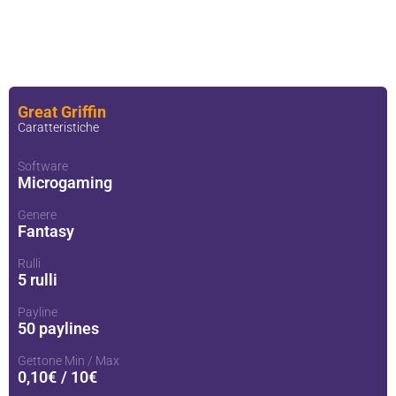
Great Griffin
Caratteristiche
Software
Microgaming
Genere
Fantasy
Rulli
5 rulli
Payline
50 paylines
Gettone Min / Max
0,10€
/ 10€