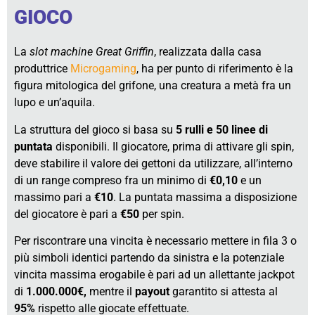
GIOCO
La
slot machine Great Griffin
, realizzata dalla casa
produttrice
Microgaming
, ha per punto di riferimento è la
figura mitologica del grifone, una creatura a metà fra un
lupo e un’aquila.
La struttura del gioco si basa su
5 rulli e 50 linee di
puntata
disponibili. Il giocatore, prima di attivare gli spin,
deve stabilire il valore dei gettoni da utilizzare, all’interno
di un range compreso fra un minimo di
€0,10
e un
massimo pari a
€10
. La puntata massima a disposizione
del giocatore è pari a
€50
per spin.
Per riscontrare una vincita è necessario mettere in fila 3 o
più simboli identici partendo da sinistra e la potenziale
vincita massima erogabile è pari ad un allettante jackpot
di
1.000.000€,
mentre il
payout
garantito si attesta al
95%
rispetto alle giocate effettuate.