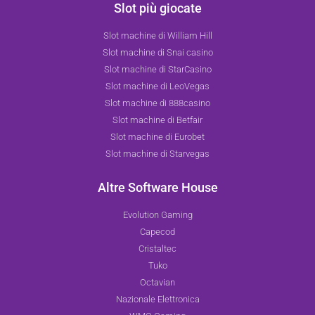
Slot più giocate
Slot machine di William Hill
Slot machine di Snai casino
Slot machine di StarCasino
Slot machine di LeoVegas
Slot machine di 888casino
Slot machine di Betfair
Slot machine di Eurobet
Slot machine di Starvegas
Altre Software House
Evolution Gaming
Capecod
Cristaltec
Tuko
Octavian
Nazionale Elettronica