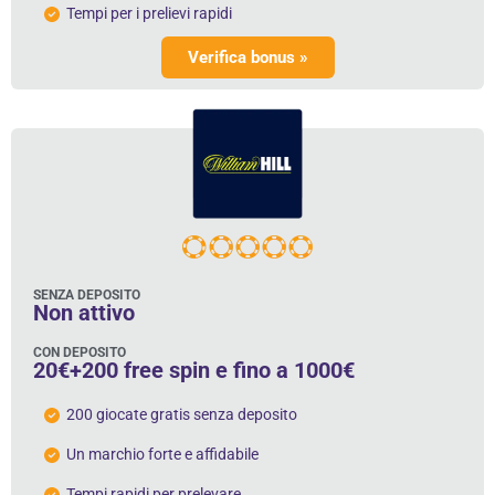
Tempi per i prelievi rapidi
Verifica bonus »
SENZA DEPOSITO
Non attivo
CON DEPOSITO
20€+200 free spin e fino a 1000€
200 giocate gratis senza deposito
Un marchio forte e affidabile
Tempi rapidi per prelevare