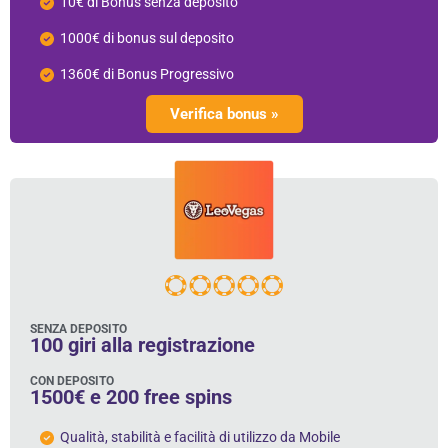
10€ di Bonus senza deposito
1000€ di bonus sul deposito
1360€ di Bonus Progressivo
Verifica bonus »
SENZA DEPOSITO
100 giri alla registrazione
CON DEPOSITO
1500€ e 200 free spins
Qualità, stabilità e facilità di utilizzo da Mobile