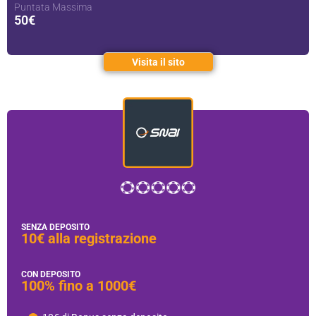
Puntata Massima
50€
Visita il sito
SENZA DEPOSITO
10€ alla registrazione
CON DEPOSITO
100% fino a 1000€