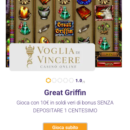
1.0
/5
Great Griffin
Gioca con 10€ in soldi veri di bonus SENZA
DEPOSITARE 1 CENTESIMO
Gioca subito