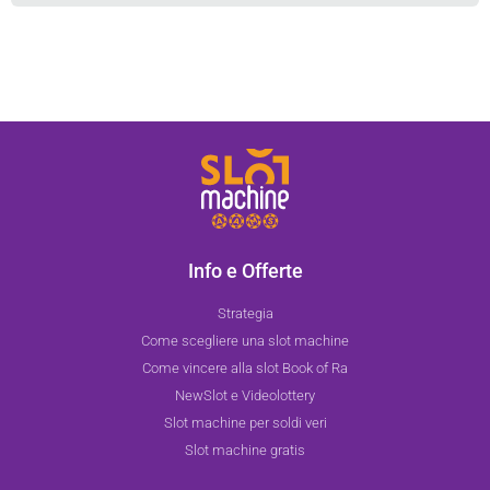
Info e Offerte
Strategia
Come scegliere una slot machine
Come vincere alla slot Book of Ra
NewSlot e Videolottery
Slot machine per soldi veri
Slot machine gratis