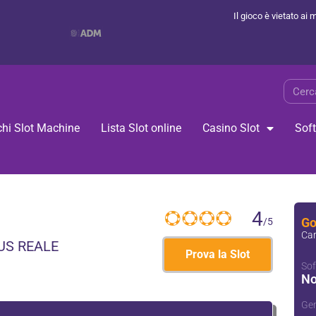
Il gioco è vietato ai
chi Slot Machine
Lista Slot online
Casino Slot
Sof
4
Go
/5
Car
NUS REALE
Prova la Slot
So
No
Ge