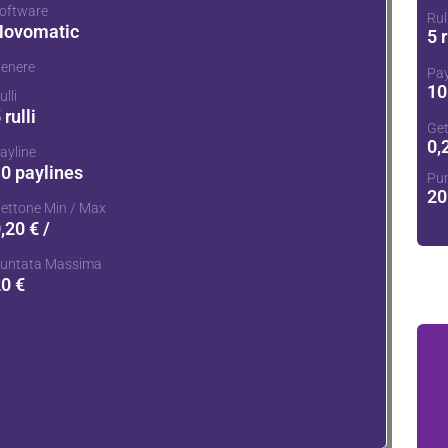
oftware
Rull
Novomatic
5 r
enere
Pay
10
ulli
 rulli
Get
0,
ayline
0 paylines
Pu
20
ettone Min / Max
,20 € /
untata Massima
0 €