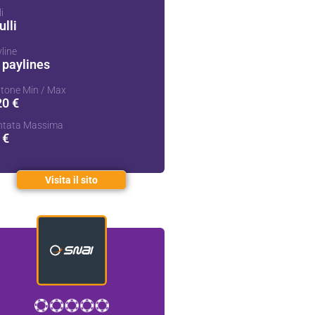
i
ulli
line
 paylines
tone Min / Max
20 €
ntata Massima
 €
Visita il sito