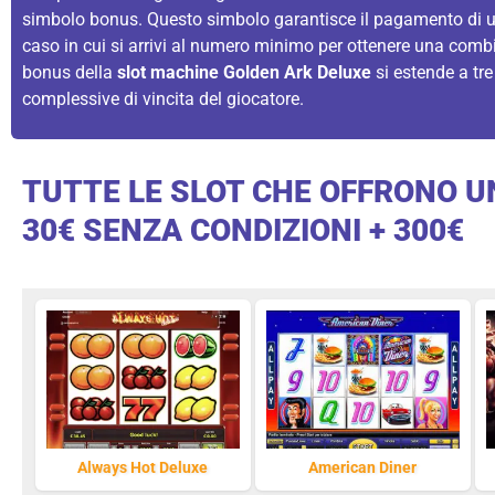
simbolo bonus. Questo simbolo garantisce il pagamento di una
caso in cui si arrivi al numero minimo per ottenere una combin
bonus della
slot machine Golden Ark Deluxe
si estende a tre
complessive di vincita del giocatore.
TUTTE LE SLOT CHE OFFRONO U
30€ SENZA CONDIZIONI + 300€
Always Hot Deluxe
American Diner