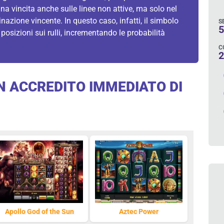
 vincita anche sulle linee non attive, ma solo nel
azione vincente. In questo caso, infatti, il simbolo
S
5
 posizioni sui rulli, incrementando le probabilità
C
N ACCREDITO IMMEDIATO DI
Apollo God of the Sun
Aztec Power