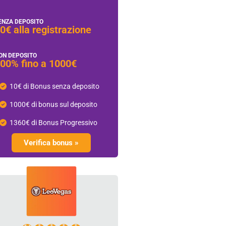
ENZA DEPOSITO
0€ alla registrazione
ON DEPOSITO
00% fino a 1000€
10€ di Bonus senza deposito
1000€ di bonus sul deposito
1360€ di Bonus Progressivo
Verifica bonus »