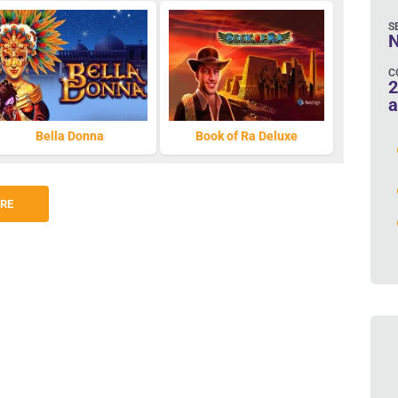
S
N
C
2
a
Bella Donna
Book of Ra Deluxe
RE