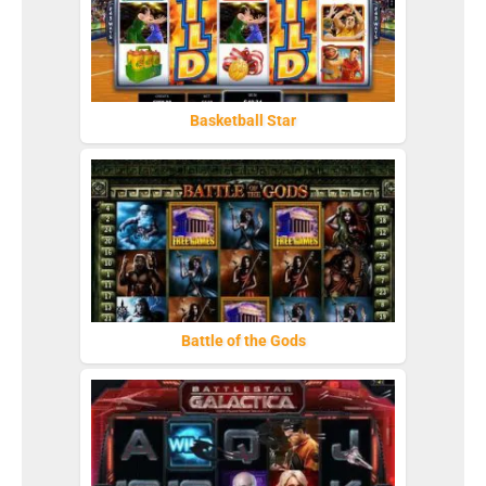
Basketball Star
Battle of the Gods