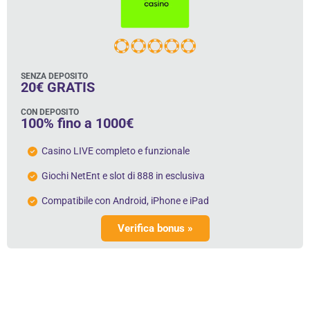
SENZA DEPOSITO
20€ GRATIS
CON DEPOSITO
100% fino a 1000€
Casino LIVE completo e funzionale
Giochi NetEnt e slot di 888 in esclusiva
Compatibile con Android, iPhone e iPad
Verifica bonus »