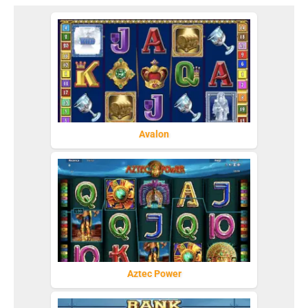
Avalon
Aztec Power