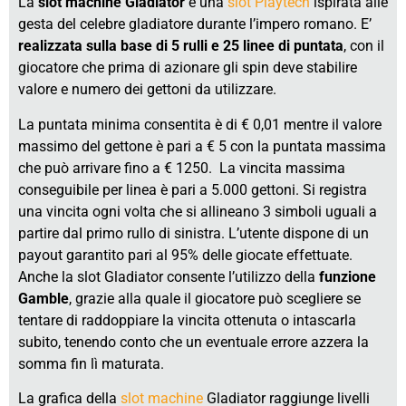
La
slot machine Gladiator
è una
slot Playtech
ispirata alle
gesta del celebre gladiatore durante l’impero romano. E’
realizzata sulla base di 5 rulli e 25 linee di puntata
, con il
giocatore che prima di azionare gli spin deve stabilire
valore e numero dei gettoni da utilizzare.
La puntata minima consentita è di € 0,01 mentre il valore
massimo del gettone è pari a € 5 con la puntata massima
che può arrivare fino a € 1250. La vincita massima
conseguibile per linea è pari a 5.000 gettoni. Si registra
una vincita ogni volta che si allineano 3 simboli uguali a
partire dal primo rullo di sinistra. L’utente dispone di un
payout garantito pari al 95% delle giocate effettuate.
Anche la slot Gladiator consente l’utilizzo della
funzione
Gamble
, grazie alla quale il giocatore può scegliere se
tentare di raddoppiare la vincita ottenuta o intascarla
subito, tenendo conto che un eventuale errore azzera la
somma fin lì maturata.
La grafica della
slot machine
Gladiator raggiunge livelli