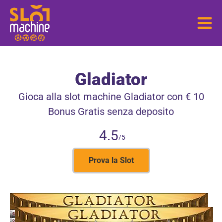
Gladiator
Gioca alla slot machine Gladiator con € 10
Bonus Gratis senza deposito
4.5
/5
Prova la Slot