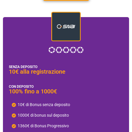
SENZA DEPOSITO
10€ alla registrazione
CON DEPOSITO
100% fino a 1000€
10€ di Bonus senza deposito
1000€ di bonus sul deposito
1360€ di Bonus Progressivo