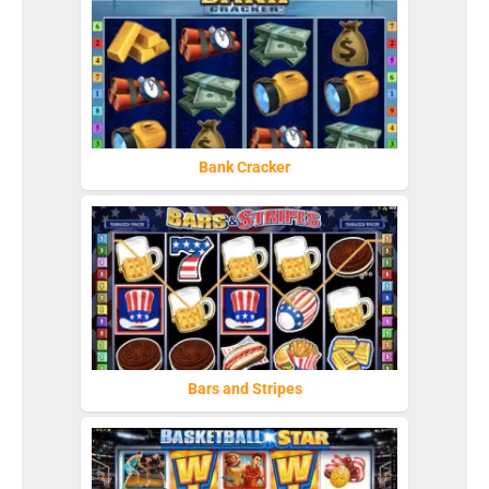
Bank Cracker
Bars and Stripes