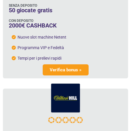
SENZA DEPOSITO
50 giocate gratis
CON DEPOSITO
2000€ CASHBACK
Nuove slot machine Netent
Programma VIP e Fedeltà
Tempi per i prelievi rapidi
Verifica bonus »