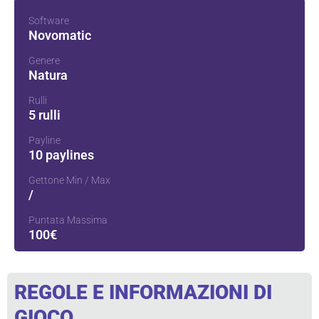
Software
Novomatic
Genere
Natura
Rulli
5 rulli
Payline
10 paylines
Gettone Min / Max
/
Puntata Massima
100€
REGOLE E INFORMAZIONI DI
GIOCO