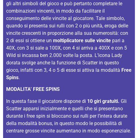
gli altri simboli del gioco e può pertanto completare le
combinazioni vincenti, in modo da facilitare il
conseguimento delle vincite al giocatore. Tale simbolo,
quando si presenta sui rulli con 2 o più unità, eroga delle
vincite crescenti in proporzione alla sua numerosità: con
2 di essi si ottiene un
moltiplicatore sulle vincite
pari a
40X, con 3 si sale a 100X, con 4 si arriva a 400X e con 5
Wild si incassa ben 2.000 volte la posta. L’icona Lady
dorata svolge anche la funzione di Scatter in questo
gioco, infatti con 3, 4 o 5 di esse si attiva la modalità
Free
Spins
.
MODALITA’ FREE SPINS
In questa fase il giocatore dispone di
10 giri gratuiti.
Gli
Scatter apparsi inizialmente e quelli che si presentano
durante i free spin si bloccano sui rulli per l’intera durate
della modalità bonus, in questo modo le possibilità di
centrare grosse vincite aumentano in modo esponenziale.