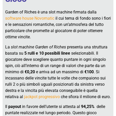
Garden of Riches è una slot machine firmata dalla
software house Novomatic
il cui tema di fondo sono i fiori
e le sensazioni romantiche, con un’atmosfera del tutto
particolare che promette al giocatore di poter ottenere
ottime vincite.
La
slot machine Garden of Riches
presenta una struttura
basata su
5 rulli e 10 possibili linee
selezionabili. Il
giocatore deve scegliere quanto puntare in ogni singolo
spin, ciò all’interno di un range di valori che parte da un
minimo di
€0,20
e arriva ad un massimo di
€100
. Si
incassano delle vincite tutte le volte che compaiono sui
rulli 2 o più simboli uguali posizionati da sinistra verso
destra e la vincita più elevata conseguibile è quella
relativa al
jackpot progressivo
che sfiora il milione di euro.
Il
payout
in favore dell’utente si attesta al
94,25%
delle
puntate realizzate nel lungo periodo. Questo gioco