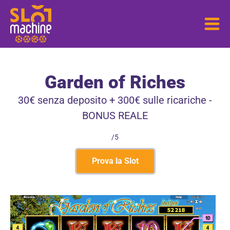
Garden of Riches
30€ senza deposito + 300€ sulle ricariche -
BONUS REALE
/5
Prova la Slot