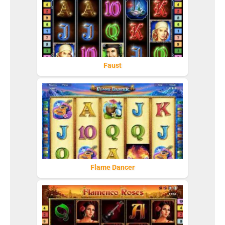
Faust
Flame Dancer