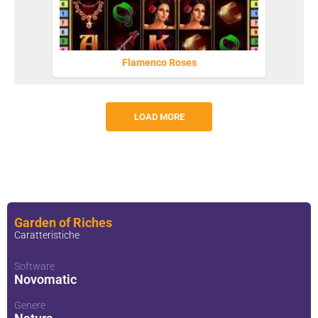
Flamenco Roses
LOAD MORE
Garden of Riches
Caratteristiche
Software
Novomatic
Genere