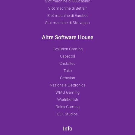
Slot machine di 888casino
Slot machine di Betfair
Slot machine di Eurobet
Slot machine di Starvegas
Altre Software House
Evolution Gaming
Capecod
Cristaltec
Tuko
Octavian
Nazionale Elettronica
WMG Gaming
WorldMatch
Relax Gaming
ELK Studios
Info