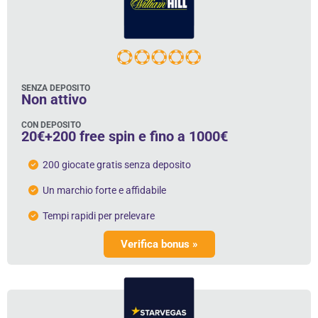
SENZA DEPOSITO
Non attivo
CON DEPOSITO
20€+200 free spin e fino a 1000€
200 giocate gratis senza deposito
Un marchio forte e affidabile
Tempi rapidi per prelevare
Verifica bonus »