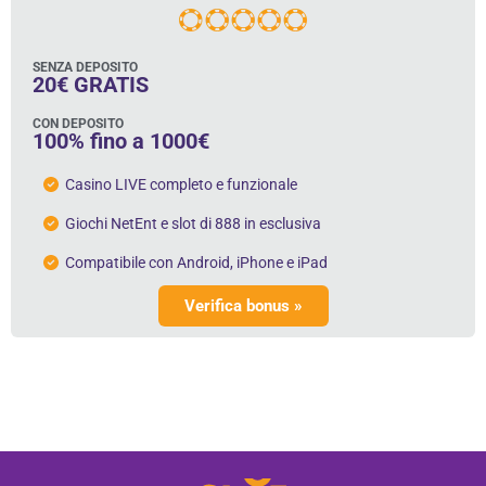
SENZA DEPOSITO
20€ GRATIS
CON DEPOSITO
100% fino a 1000€
Casino LIVE completo e funzionale
Giochi NetEnt e slot di 888 in esclusiva
Compatibile con Android, iPhone e iPad
Verifica bonus »