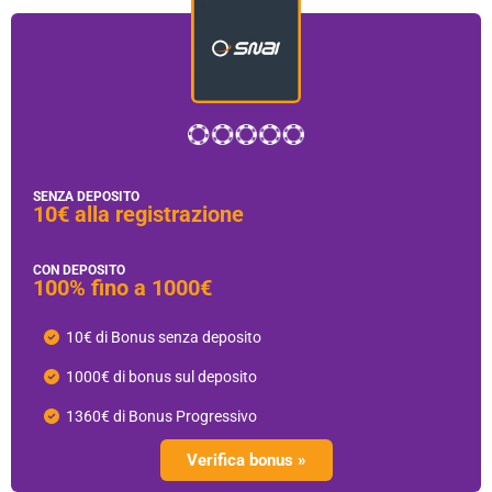
SENZA DEPOSITO
10€ alla registrazione
CON DEPOSITO
100% fino a 1000€
10€ di Bonus senza deposito
1000€ di bonus sul deposito
1360€ di Bonus Progressivo
Verifica bonus »