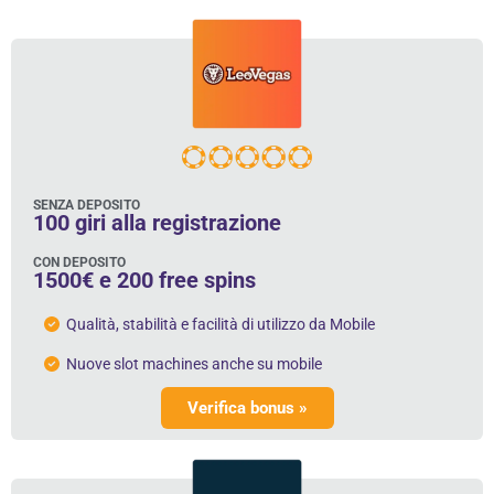
SENZA DEPOSITO
100 giri alla registrazione
CON DEPOSITO
1500€ e 200 free spins
Qualità, stabilità e facilità di utilizzo da Mobile
Nuove slot machines anche su mobile
Verifica bonus »