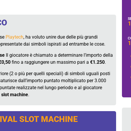
S
CO
1
use
Playtech
, ha voluto unire due delle più grandi
C
1
rappresentate dai simboli ispirati ad entrambe le cose.
sse
Il giocatore è chiamato a determinare l’importo della
€0,50
fino a raggiungere un massimo pari a
€1.250
.
re (2 o più per quelli speciali) di simboli uguali posti
caturisce dall’importo puntato moltiplicato per 3.000
puntate realizzate nel lungo periodo e al giocatore
 slot machine
.
IVAL SLOT MACHINE