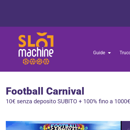
Guide
Truc
Football Carnival
10€ senza deposito SUBITO + 100% fino a 1000€