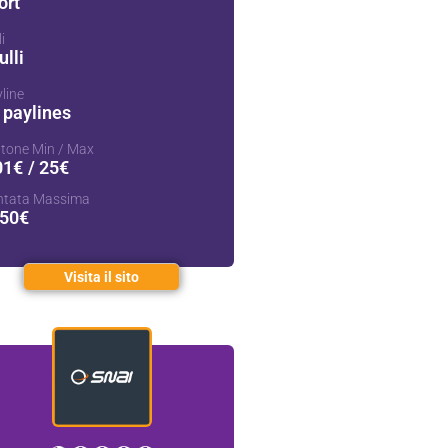
ort
i
ulli
line
 paylines
tone Min / Max
01€
/ 25€
ntata Massima
50€
Visita il sito