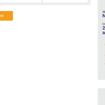
S
N
RE
C
2
a