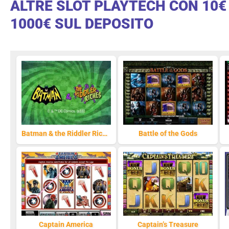
ALTRE SLOT PLAYTECH CON 10€
1000€ SUL DEPOSITO
Batman & the Riddler Riches
Battle of the Gods
Captain America
Captain’s Treasure