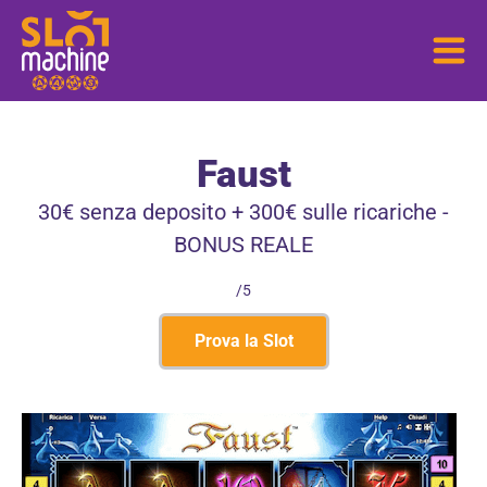
Faust
30€ senza deposito + 300€ sulle ricariche -
BONUS REALE
/5
Prova la Slot