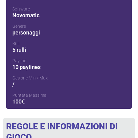
Software
Novomatic
Genere
personaggi
Rulli
5 rulli
Payline
10 paylines
Gettone Min / Max
/
Puntata Massima
100€
REGOLE E INFORMAZIONI DI
GIOCO