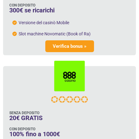
CON DEPOSITO
300€ se ricarichi
Versione del casinò Mobile
Slot machine Novomatic (Book of Ra)
Verifica bonus »
SENZA DEPOSITO
20€ GRATIS
CON DEPOSITO
100% fino a 1000€