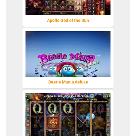
Apollo God of the Sun
Beetle Mania deluxe