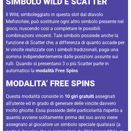
SIMBOLO WILD E SCATTER
Il Wild, simboleggiato in questa slot dal diavolo
Mefistofele, può sostituire ogni altro simbolo presente nel
gioco, riuscendo così a completare le possibili
combinazioni vincenti. Tale simbolo possiede anche la
funzione di Scatter che, a differenza di quanto accade per
le vincite realizzate con i simboli tradizionali, paga una
somma indipendentemente dalle posizioni assunte sui
rulli. Quando si presentano 3 o più Scatter parte in
automatico la
modalità Free Spins
.
MODALITA’ FREE SPINS
Questa modalità consiste in
10 giri gratuiti
assegnati
all’utente ed in grado di generare delle vincite davvero
molto ghiotte. Essa possiede delle particolarità rispetto a
quanto avviene solitamente: prima del suo avvio viene
assegnato al giocatore un simbolo speciale qualsiasi (a