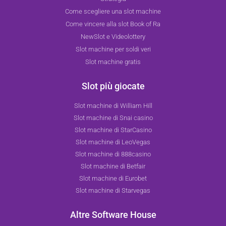
Come scegliere una slot machine
Come vincere alla slot Book of Ra
NewSlot e Videolottery
Slot machine per soldi veri
Slot machine gratis
Slot più giocate
Slot machine di William Hill
Slot machine di Snai casino
Slot machine di StarCasino
Slot machine di LeoVegas
Slot machine di 888casino
Slot machine di Betfair
Slot machine di Eurobet
Slot machine di Starvegas
Altre Software House