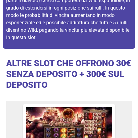
parte il diavolo) che si comporterà da Wild espandibile, in
grado di estendersi in ogni posizione sui rulli. In questo
modo le probabilità di vincita aumentano in modo
esponenziale ed è possibile addirittura che tutti e 5 i rulli
diventino Wild, pagando la vincita più elevata disponibile
in questa slot.
ALTRE SLOT CHE OFFRONO 30€
SENZA DEPOSITO + 300€ SUL
DEPOSITO