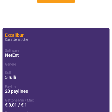
Excalibur
Caratteristiche
Software
NetEnt
Genere
Rulli
5 rulli
Payline
20 paylines
Gettone Min / Max
€ 0,01
/ € 1