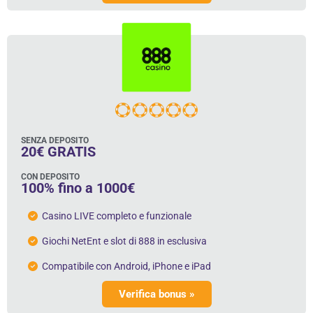
SENZA DEPOSITO
20€ GRATIS
CON DEPOSITO
100% fino a 1000€
Casino LIVE completo e funzionale
Giochi NetEnt e slot di 888 in esclusiva
Compatibile con Android, iPhone e iPad
Verifica bonus »