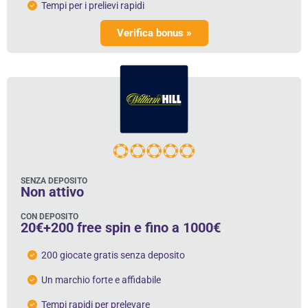
Tempi per i prelievi rapidi
Verifica bonus »
SENZA DEPOSITO
Non attivo
CON DEPOSITO
20€+200 free spin e fino a 1000€
200 giocate gratis senza deposito
Un marchio forte e affidabile
Tempi rapidi per prelevare