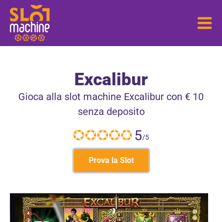
Excalibur
Gioca alla slot machine Excalibur con € 10
senza deposito
5
/5
Prova la Slot