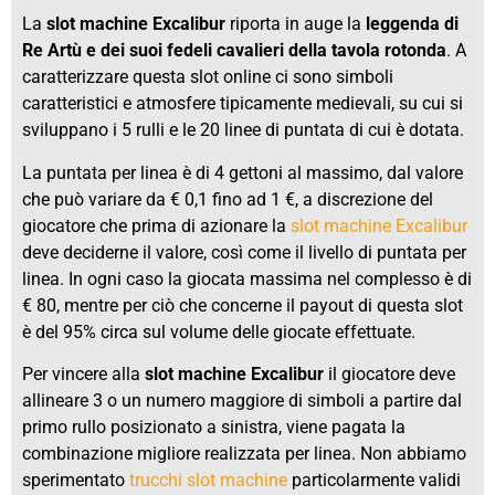
La
slot machine Excalibur
riporta in auge la
leggenda di
Re Artù e dei suoi fedeli cavalieri della tavola rotonda
. A
caratterizzare questa slot online ci sono
simboli
caratteristici e atmosfere tipicamente medievali, su cui si
sviluppano i 5 rulli e le 20 linee di puntata di cui è dotata.
La puntata per linea è di 4 gettoni al massimo, dal valore
che può variare da € 0,1 fino ad 1 €, a discrezione del
giocatore che prima di azionare la
slot machine Excalibur
deve deciderne il valore, così come il livello di puntata per
linea. In ogni caso la giocata massima nel complesso è di
€ 80, mentre per ciò che concerne il payout di questa slot
è del 95% circa sul volume delle giocate effettuate.
Per vincere alla
slot machine Excalibur
il giocatore deve
allineare 3 o un numero maggiore di simboli a partire dal
primo rullo posizionato a sinistra, viene pagata la
combinazione migliore realizzata per linea. Non abbiamo
sperimentato
trucchi slot machine
particolarmente validi