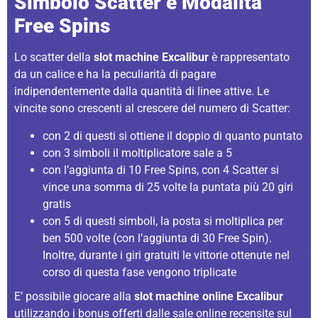
Simbolo Scatter e Modalità
Free Spins
Lo scatter della
slot machine Excalibur
è rappresentato
da un calice e ha la peculiarità di pagare
indipendentemente dalla quantità di linee attive. Le
vincite sono crescenti al crescere del numero di Scatter:
con 2 di questi si ottiene il doppio di quanto puntato
con 3 simboli il moltiplicatore sale a 5
con l’aggiunta di 10 Free Spins, con 4 Scatter si
vince una somma di 25 volte la puntata più 20 giri
gratis
con 5 di questi simboli, la posta si moltiplica per
ben 500 volte (con l’aggiunta di 30 Free Spin).
Inoltre, durante i giri gratuiti le vittorie ottenute nel
corso di questa fase vengono triplicate
E’ possibile giocare alla
slot machine online Excalibur
utilizzando i bonus offerti dalle sale online recensite sul