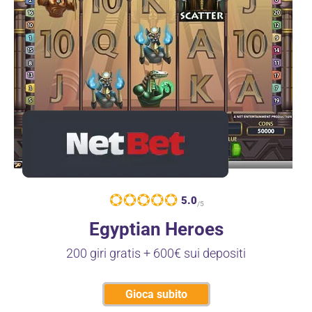
5.0
/5
Egyptian Heroes
200 giri gratis + 600€ sui depositi
Gioca subito