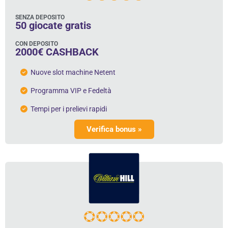
SENZA DEPOSITO
50 giocate gratis
CON DEPOSITO
2000€ CASHBACK
Nuove slot machine Netent
Programma VIP e Fedeltà
Tempi per i prelievi rapidi
Verifica bonus »