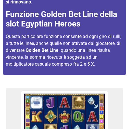
si rinnovano
.
Funzione Golden Bet Line della
slot Egyptian Heroes
Questa particolare funzione consente ad ogni giro di rulli,
a tutte le linee, anche quelle non attivate dal giocatore, di
diventare
Golden Bet Line
: quando una linea risulta
vincente, la somma ricevuta è soggetta ad un
moltiplicatore casuale compreso fra 2 e 5 X.