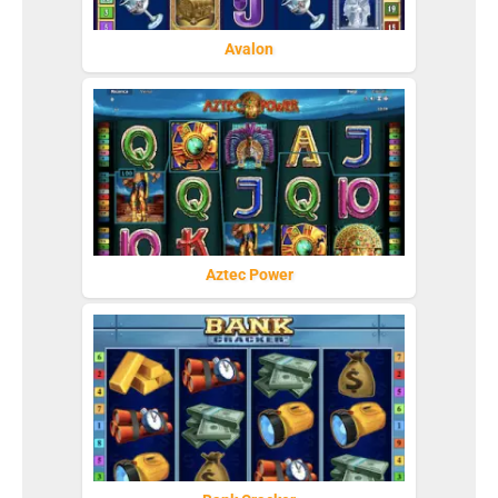
Avalon
Aztec Power