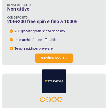
SENZA DEPOSITO
Non attivo
CON DEPOSITO
20€+200 free spin e fino a 1000€
200 giocate gratis senza deposito
Un marchio forte e affidabile
Tempi rapidi per prelevare
Verifica bonus »