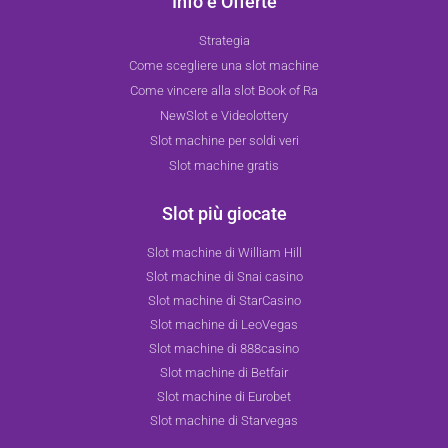
Info e Offerte
Strategia
Come scegliere una slot machine
Come vincere alla slot Book of Ra
NewSlot e Videolottery
Slot machine per soldi veri
Slot machine gratis
Slot più giocate
Slot machine di William Hill
Slot machine di Snai casino
Slot machine di StarCasino
Slot machine di LeoVegas
Slot machine di 888casino
Slot machine di Betfair
Slot machine di Eurobet
Slot machine di Starvegas