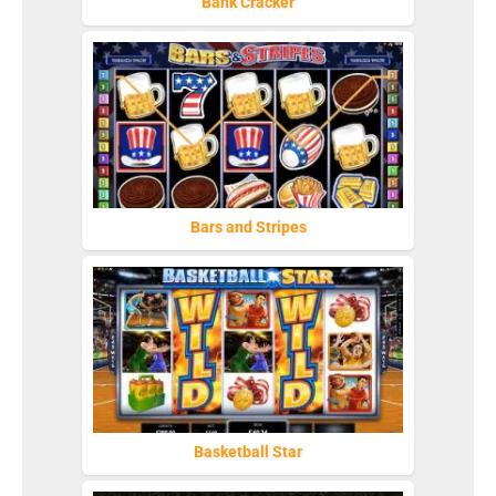
Bank Cracker
Bars and Stripes
Basketball Star