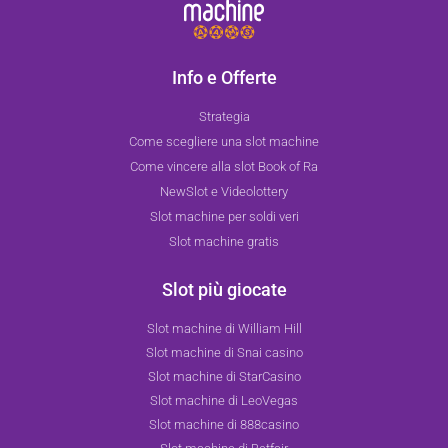
Info e Offerte
Strategia
Come scegliere una slot machine
Come vincere alla slot Book of Ra
NewSlot e Videolottery
Slot machine per soldi veri
Slot machine gratis
Slot più giocate
Slot machine di William Hill
Slot machine di Snai casino
Slot machine di StarCasino
Slot machine di LeoVegas
Slot machine di 888casino