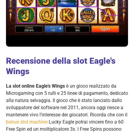
Recensione della slot Eagle's
Wings
La slot online Eagle’s Wings
è un gioco realizzato da
Microgaming con 5 rulli e 25 linee di pagamento, dedicato
alla natura selvaggia. Il gioco che è stato lanciato dallo
sviluppatore del software nel 2011, ancora oggi riesce a
mantenere vivo l’interesse dei giocatori. Ricorda che con il
bonus slot machine
Lucky Eagle potrai vincere fino a 60
Free Spin ed un moltiplicatore 3x. I Free Spins possono