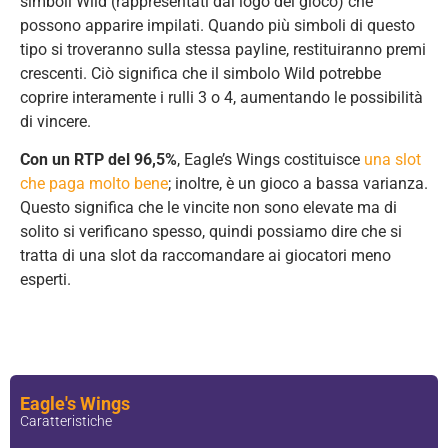
simboli Wild (rappresentati dal logo del gioco) che
possono apparire impilati. Quando più simboli di questo
tipo si troveranno sulla stessa payline, restituiranno premi
crescenti. Ciò significa che il simbolo Wild potrebbe
coprire interamente i rulli 3 o 4, aumentando le possibilità
di vincere.
Con un RTP del 96,5%
, Eagle’s Wings costituisce
una slot
che paga molto bene
; inoltre, è un gioco a bassa varianza.
Questo significa che le vincite non sono elevate ma di
solito si verificano spesso, quindi possiamo dire che si
tratta di una slot da raccomandare ai giocatori meno
esperti.
Eagle's Wings
Caratteristiche