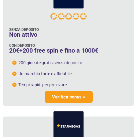
SENZA DEPOSITO
Non attivo
CON DEPOSITO
20€+200 free spin e fino a 1000€
200 giocate gratis senza deposito
Un marchio forte e affidabile
Tempi rapidi per prelevare
Verifica bonus »