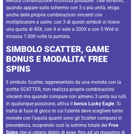
elevata combinazione vittoriosa possibile. Tale simbolo,
quando appare sullo schermo con 3 o più unità, eroga
anche delle proprie combinazioni vincenti con
moltiplicatore a salire: con 3 di questi simboli si riceve
una quota di 40X, con 4 si sale a 200X e con 5 Wild si
incassa 1.000 volte la puntata.
SIMBOLO SCATTER, GAME
BONUS E MODALITA’ FREE
SPINS
Il simbolo Scatter, rappresentato da una moneta con la
scritta SCATTER, non realizza proprie combinazioni
vincenti ma quando compare con almeno 3 unità sui rulli,
in qualunque posizione, attiva il
bonus Lucky Eagle
. Si
tratta di fase di gioco in cui l’utente deve scegliere tante
monete con l’aquila quanti sono gli Scatter comparsi in
precedenza, scoprendo così la somma totale dei
Free
Spins
che si celano dietro di esse, fino ad un massimo di