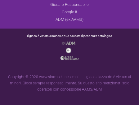
Giocare Responsabile
Google.it
ADM (ex AAMS)
Il gioco è vietato ai minori e può causare dipendenza patologica
Copyright © 2020
www.slotmachineaams.it
| Il gioco d’azzardo è vietato ai
minori. Gioca sempre responsabilmente. Su questo sito menzionati solo
operatori con concessione AAMS/ADM