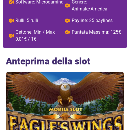
Software: Microgaming
Genere:
Animale/America
Rulli: 5 rulli
Payline: 25 paylines
Gettone: Min / Max
Puntata Massima: 125€
0,01€ / 1€
Anteprima della slot