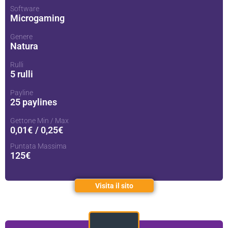
Software
Microgaming
Genere
Natura
Rulli
5 rulli
Payline
25 paylines
Gettone Min / Max
0,01€
/ 0,25€
Puntata Massima
125€
Visita il sito