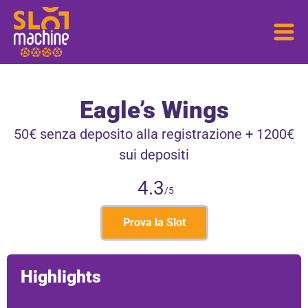
Eagle’s Wings
50€ senza deposito alla registrazione + 1200€
sui depositi
4.3
/5
Prova la Slot
Highlights