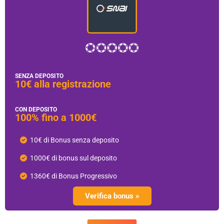
SENZA DEPOSITO
10€ alla registrazione
CON DEPOSITO
100% fino a 1000€
10€ di Bonus senza deposito
1000€ di bonus sul deposito
1360€ di Bonus Progressivo
Verifica bonus »