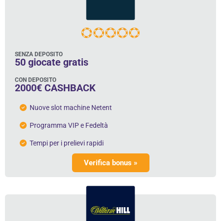
SENZA DEPOSITO
50 giocate gratis
CON DEPOSITO
2000€ CASHBACK
Nuove slot machine Netent
Programma VIP e Fedeltà
Tempi per i prelievi rapidi
Verifica bonus »