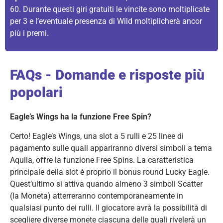
60. Durante questi giri gratuiti le vincite sono moltiplicate
per 3 e l’eventuale presenza di Wild moltiplicherà ancor
più i premi.
FAQs - Domande e risposte più
popolari
Eagle’s Wings ha la funzione Free Spin?
Certo! Eagle’s Wings, una slot a 5 rulli e 25 linee di
pagamento sulle quali appariranno diversi simboli a tema
Aquila, offre la funzione Free Spins. La caratteristica
principale della slot è proprio il bonus round Lucky Eagle.
Quest’ultimo si attiva quando almeno 3 simboli Scatter
(la Moneta) atterreranno contemporaneamente in
qualsiasi punto dei rulli. Il giocatore avrà la possibilità di
scegliere diverse monete ciascuna delle quali rivelerà un