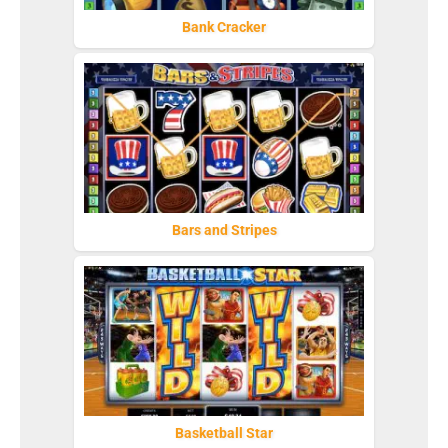
Bank Cracker
Bars and Stripes
Basketball Star