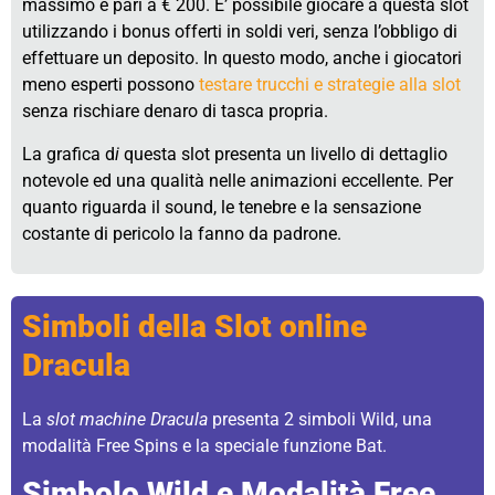
massimo è pari a € 200. E’ possibile giocare a questa slot
utilizzando i bonus offerti in soldi veri, senza l’obbligo di
effettuare un deposito. In questo modo, anche i giocatori
meno esperti possono
testare trucchi e strategie alla slot
senza rischiare denaro di tasca propria.
La grafica d
i
questa slot presenta un livello di dettaglio
notevole ed una qualità nelle animazioni eccellente. Per
quanto riguarda il sound, le tenebre e la sensazione
costante di pericolo la fanno da padrone.
Simboli della Slot online
Dracula
La
slot machine Dracula
presenta 2 simboli Wild, una
modalità Free Spins e la speciale funzione Bat.
Simbolo Wild e Modalità Free