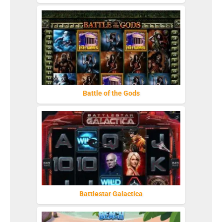
Battle of the Gods
Battlestar Galactica