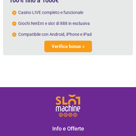
100% fino a 1000€
Casino LIVE completo e funzionale
Giochi NetEnt e slot di 888 in esclusiva
Compatibile con Android, iPhone e iPad
Verifica bonus »
Info e Offerte