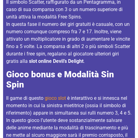
Il simbolo Scatter, raffigurato da un Pentagramma, in
caso di sua comparsa con 3 o un numero superiore di
unità attiva la modalità Free Spins.
In questa fase il numero dei giri gratuiti è casuale, con un
numero comunque compreso fra 7 e 17. Inoltre, viene
attivato un moltiplicatore in grado di aumentare le vincite
fino a 5 volte. La comparsa di altri 2 o più simboli Scatter
durante i free spin, regalano al giocatore ulteriori giri
gratis alla
slot online Devil’s Delight
.
Gioco bonus e Modalità Sin
Spin
Il game di questo
gioco slot
è interattivo e si innesca nel
momento in cui la sinistra mietitrice (ossia il simbolo di
riferimento) appare in simultanea sui rulli numero 3, 4 e 5.
In questo gioco l’utente deve sostanzialmente salvare
delle anime mediante la modalità di trascinamento e più
ne mette al sicuro maggiore sarà il premio corrisposto, il