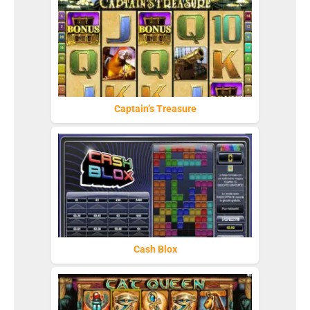
Captain’s Treasure
Cash Blox