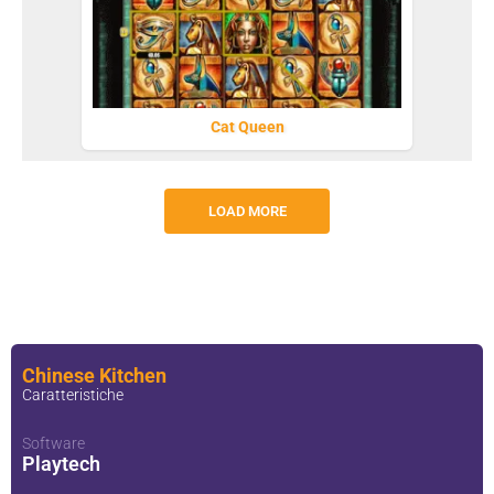
Cat Queen
LOAD MORE
Chinese Kitchen
Caratteristiche
Software
Playtech