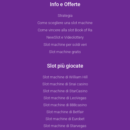
Info e Offerte
Strategia
Come scegliere una slot machine
Come vincere alla slot Book of Ra
NewSlot e Videolottery
Slot machine per soldi veri
Slot machine gratis
Slot più giocate
Slot machine di William Hill
Slot machine di Snai casino
Slot machine di StarCasino
Slot machine di LeoVegas
Slot machine di 888casino
Slot machine di Betfair
Slot machine di Eurobet
Slot machine di Starvegas