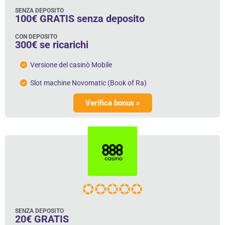
SENZA DEPOSITO
100€ GRATIS senza deposito
CON DEPOSITO
300€ se ricarichi
Versione del casinò Mobile
Slot machine Novomatic (Book of Ra)
Verifica bonus »
SENZA DEPOSITO
20€ GRATIS