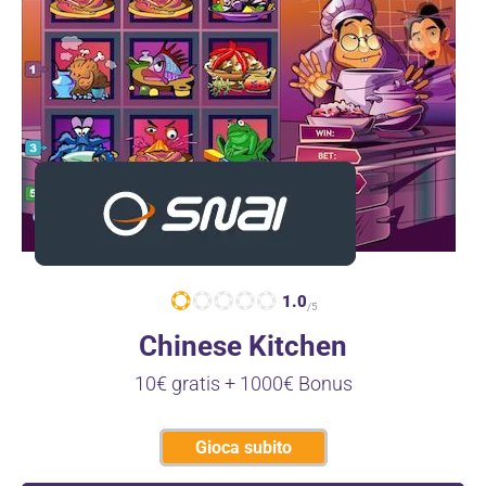
1.0
/5
Chinese Kitchen
10€ gratis + 1000€ Bonus
Gioca subito