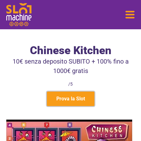
Chinese Kitchen
10€ senza deposito SUBITO + 100% fino a
1000€ gratis
/5
Prova la Slot