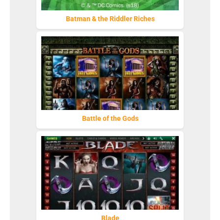
Batman & the Riddler Riches
Battle of the Gods
Blade