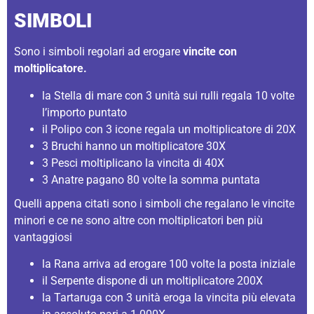
SIMBOLI
Sono i simboli regolari ad erogare
vincite con
moltiplicatore.
la Stella di mare con 3 unità sui rulli regala 10 volte
l’importo puntato
il Polipo con 3 icone regala un moltiplicatore di 20X
3 Bruchi hanno un moltiplicatore 30X
3 Pesci moltiplicano la vincita di 40X
3 Anatre pagano 80 volte la somma puntata
Quelli appena citati sono i simboli che regalano le vincite
minori e ce ne sono altre con moltiplicatori ben più
vantaggiosi
la Rana arriva ad erogare 100 volte la posta iniziale
il Serpente dispone di un moltiplicatore 200X
la Tartaruga con 3 unità eroga la vincita più elevata