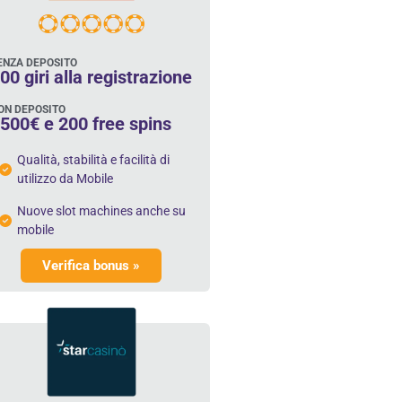
ENZA DEPOSITO
00 giri alla registrazione
ON DEPOSITO
500€ e 200 free spins
Qualità, stabilità e facilità di
utilizzo da Mobile
Nuove slot machines anche su
mobile
Verifica bonus »