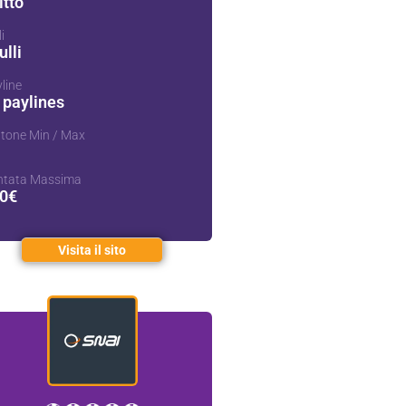
itto
i
ulli
line
 paylines
tone Min / Max
ntata Massima
0€
Visita il sito