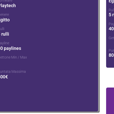
Eg
oftware
laytech
Rull
5 r
enere
gitto
Pay
40
ulli
 rulli
Get
ayline
0 paylines
Pu
80
ettone Min / Max
untata Massima
800€