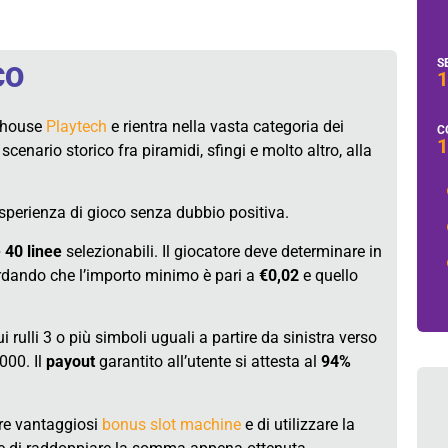
S
CO
1
e house
Playtech
e rientra nella vasta categoria dei
C
1
o scenario storico fra piramidi, sfingi e molto altro, alla
 esperienza di gioco senza dubbio positiva.
e 40 linee
selezionabili. Il giocatore deve determinare in
ordando che l’importo minimo è pari a
€0,02
e quello
 rulli 3 o più simboli uguali a partire da sinistra verso
000. Il
payout
garantito all’utente si attesta al
94%
are vantaggiosi
bonus slot machine
e di utilizzare la