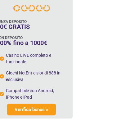
ENZA DEPOSITO
0€ GRATIS
ON DEPOSITO
00% fino a 1000€
Casino LIVE completo e
funzionale
Giochi NetEnt e slot di 888 in
esclusiva
Compatibile con Android,
iPhone e iPad
Verifica bonus »