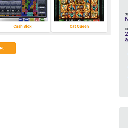
S
N
Cash Blox
Cat Queen
C
2
a
RE