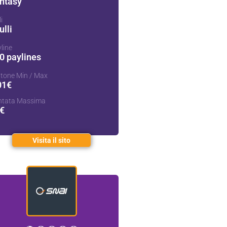
ntasy
i
ulli
line
0 paylines
tone Min / Max
01€
ntata Massima
€
Visita il sito