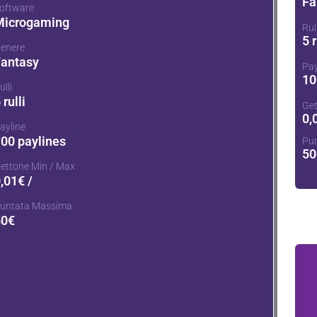
Fa
oftware
Microgaming
Rull
5 r
enere
Fantasy
Pay
10
ulli
 rulli
Get
0,
ayline
00 paylines
Pu
50
ettone Min / Max
,01€ /
untata Massima
50€