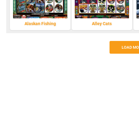
Alaskan Fishing
Alley Cats
LOAD MO