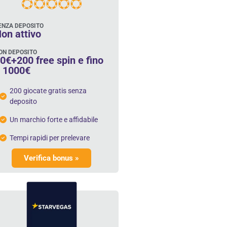
ENZA DEPOSITO
on attivo
ON DEPOSITO
0€+200 free spin e fino
 1000€
200 giocate gratis senza
deposito
Un marchio forte e affidabile
Tempi rapidi per prelevare
Verifica bonus »