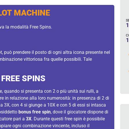
LOT MACHINE
S
1
va la modalità Free Spins.
C
1
ot, può prendere il posto di ogni altra icona presente nel
binazione vittoriosa fra quelle possibili. Tale
 FREE SPINS
, quando si presenta con 2 o più unità sui rulli, a
e in relazione alla loro numerosità: in presenza di 2 di
e a 3X, con 4 si giunge a 10X e con 5 di essi si intasca
cosiddetto
bonus free spin
, dove il giocatore dispone di
icatore pari a
3X
. Durante questi free spin è possibile
ppiare ogni combinazione vincente, incluso il