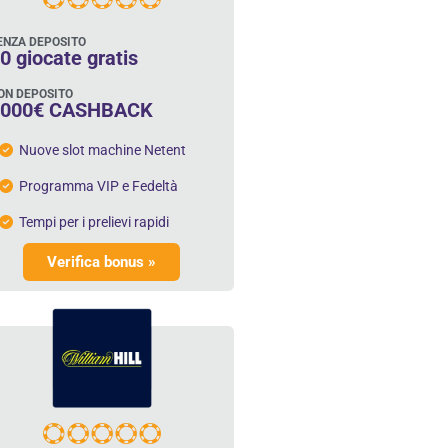
ENZA DEPOSITO
0 giocate gratis
ON DEPOSITO
2000€ CASHBACK
Nuove slot machine Netent
Programma VIP e Fedeltà
Tempi per i prelievi rapidi
Verifica bonus »