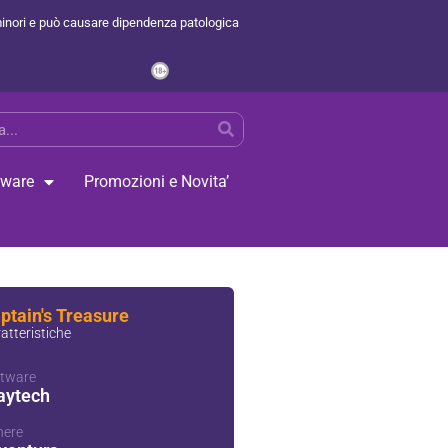
 minori e può causare dipendenza patologica
tware
Promozioni e Novita’
ptain's Treasure
atteristiche
ftware
aytech
nere