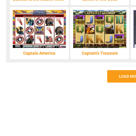
Captain America
Captain’s Treasure
LOAD MO