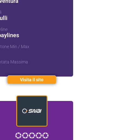
ventura
i
ulli
line
paylines
tone Min / Max
ntata Massima
Visita il sito