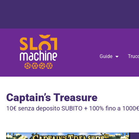
Guide
Truc
Captain’s Treasure
10€ senza deposito SUBITO + 100% fino a 1000€