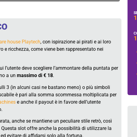
S
1
CO
C
1
are house Playtech
, con ispirazione ai pirati e ai loro
naro e ricchezza, come viene ben rappresentato nei
ui l’utente deve scegliere l’ammontare della puntata per
ino a un
massimo di € 18
.
ulli 3 (in alcuni casi ne bastano meno) o più simboli
scabile è pari alla somma scommessa moltiplicata per
achines
e anche il payout è in favore dell’utente
o.
rata, anche se mantiene un peculiare stile retrò, così
esta slot offre anche la possibilità di utilizzare la
ed evitare di affidarsi solo alla fortuna.