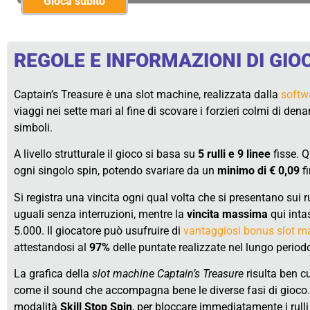
Gioca subito
REGOLE E INFORMAZIONI DI GIO
Captain’s Treasure è una slot machine, realizzata dalla
softw
viaggi nei sette mari al fine di scovare i forzieri colmi di de
simboli.
A livello strutturale il gioco si basa su
5 rulli e 9 linee
fisse. Q
ogni singolo spin, potendo svariare da un
minimo di € 0,09
f
Si registra una vincita ogni qual volta che si presentano sui r
uguali senza interruzioni, mentre la
vincita massima
qui inta
5.000. Il giocatore può usufruire di
vantaggiosi bonus slot m
attestandosi al
97%
delle puntate realizzate nel lungo period
La grafica della
slot machine Captain’s Treasure
risulta ben cu
come il sound che accompagna bene le diverse fasi di gioco. Qu
modalità
Skill Stop Spin
, per bloccare immediatamente i rulli 