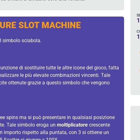
S
1
SURE SLOT MACHINE
C
1
l simbolo sciabola.
nzione di sostituire tutte le altre icone del gioco, fatta
realizzare le più elevate combinazioni vincenti. Tale
incite ottenute grazie a questo simbolo che vengono
free spins ma si può presentare in qualsiasi posizione
cite. Tale simbolo eroga un
moltiplicatore
crescente
ari importo rispetto alla puntata, con 3 si ottiene un
 5 Scatter si giunge a 100X.