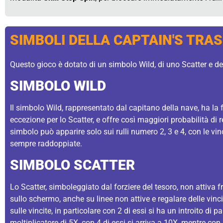
SIMBOLI DELLA CAPTAIN'S TRA
Questo gioco è dotato di un simbolo Wild, di uno Scatter e de
SIMBOLO WILD
Il simbolo Wild, rappresentato dal capitano della nave, ha la fu
eccezione per lo Scatter, e offre così maggiori probabilità di 
simbolo può apparire solo sui rulli numero 2, 3 e 4, con le v
sempre raddoppiate.
SIMBOLO SCATTER
Lo Scatter, simboleggiato dal forziere del tesoro, non attiva 
sullo schermo, anche su linee non attive e regalare delle vin
sulle vincite, in particolare con 2 di essi si ha un introito di p
moltiplicatore di 5X, con 4 di essi si arriva a 10X, mentre con