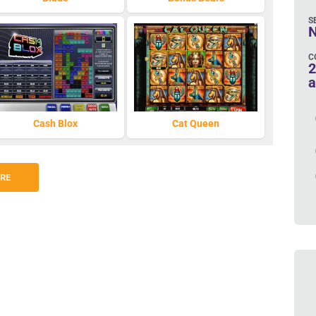
S
N
C
2
a
Cash Blox
Cat Queen
RE