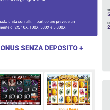
S
5
ola unità sui rulli, in particolare prevede un
C
amente di 2X, 10X, 100X, 500X e 5.000X.
BONUS SENZA DEPOSITO +
Blade
Bonus Bears