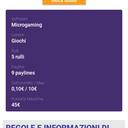
Gioca subito
Software
Microgaming
Genere
Giochi
Rulli
5 rulli
Payline
9 paylines
Gettone Min / Max
0,10€ / 10€
Puntata Massima
45€
REGOLE E INFORMAZIONI DI