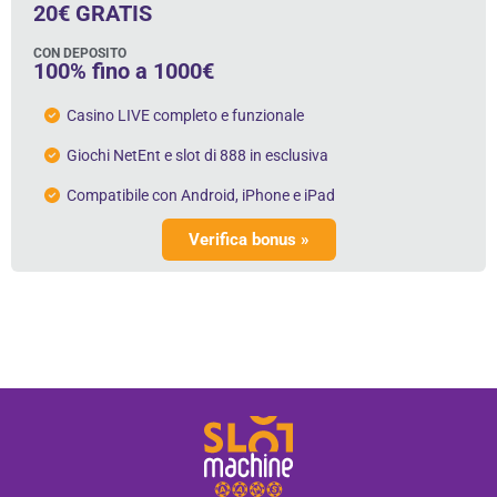
20€ GRATIS
CON DEPOSITO
100% fino a 1000€
Casino LIVE completo e funzionale
Giochi NetEnt e slot di 888 in esclusiva
Compatibile con Android, iPhone e iPad
Verifica bonus »