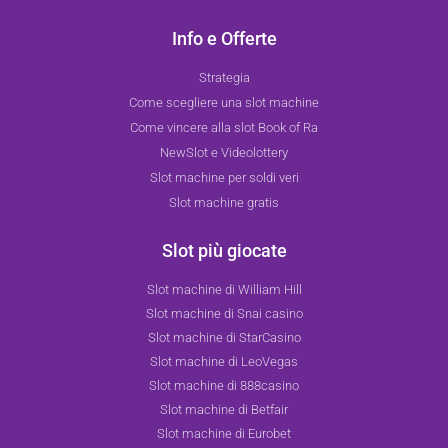
Info e Offerte
Strategia
Come scegliere una slot machine
Come vincere alla slot Book of Ra
NewSlot e Videolottery
Slot machine per soldi veri
Slot machine gratis
Slot più giocate
Slot machine di William Hill
Slot machine di Snai casino
Slot machine di StarCasino
Slot machine di LeoVegas
Slot machine di 888casino
Slot machine di Betfair
Slot machine di Eurobet