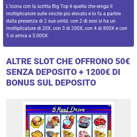
L’icona con la scritta Big Top è quella che eroga il
moltiplicatore sulle vincite più elevato e lo fa a partire
dalla presenza di 2 sue unità: con 2 di essi si ha un
moltiplicatore di 20X, con 3 di 200X, con 4 di 800X e con
5 si arriva a 5.000X.
ALTRE SLOT CHE OFFRONO 50€
SENZA DEPOSITO + 1200€ DI
BONUS SUL DEPOSITO