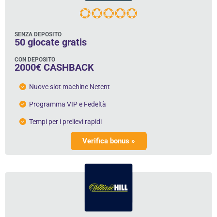
SENZA DEPOSITO
50 giocate gratis
CON DEPOSITO
2000€ CASHBACK
Nuove slot machine Netent
Programma VIP e Fedeltà
Tempi per i prelievi rapidi
Verifica bonus »