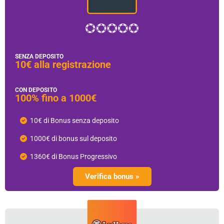
SENZA DEPOSITO
10€ alla registrazione
CON DEPOSITO
100% fino a 1000€
10€ di Bonus senza deposito
1000€ di bonus sul deposito
1360€ di Bonus Progressivo
Verifica bonus »