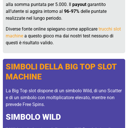
alla somma puntata per 5.000. Il
payout
garantito
all’utente si aggira intorno al
96-97%
delle puntate
realizzate nel lungo periodo.
Diverse fonte online spiegano come applicare
trucchi slot
machine
a questo gioco ma dai nostri test nessuno di
questi è risultato valido.
SIMBOLI DELLA BIG TOP SLOT
MACHINE
La Big Top slot dispone di un simbolo Wild, di uno Scatter
e di un simbolo con moltiplicatore elevato, mentre non
prevede Free Spins.
SIMBOLO WILD