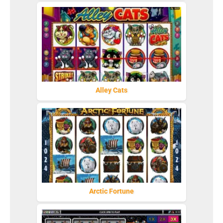
Alley Cats
Arctic Fortune