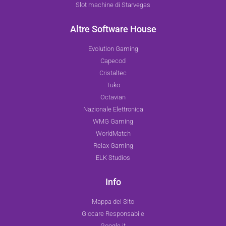
Slot machine di Starvegas
Altre Software House
Evolution Gaming
Capecod
Cristaltec
Tuko
Octavian
Nazionale Elettronica
WMG Gaming
WorldMatch
Relax Gaming
ELK Studios
Info
Mappa del Sito
Giocare Responsabile
Google.it