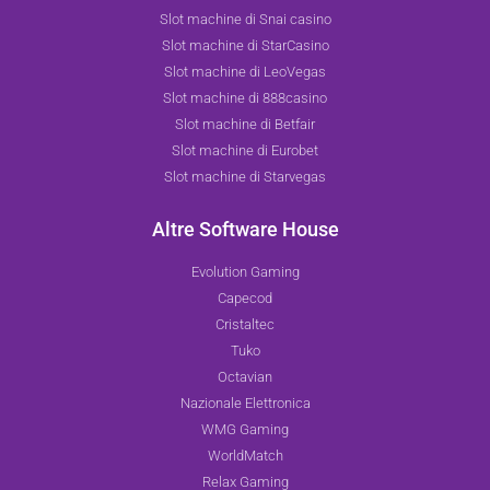
Slot machine di Snai casino
Slot machine di StarCasino
Slot machine di LeoVegas
Slot machine di 888casino
Slot machine di Betfair
Slot machine di Eurobet
Slot machine di Starvegas
Altre Software House
Evolution Gaming
Capecod
Cristaltec
Tuko
Octavian
Nazionale Elettronica
WMG Gaming
WorldMatch
Relax Gaming