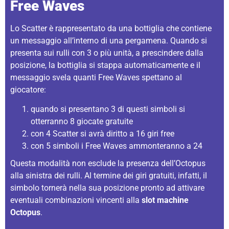
Free Waves
Lo Scatter è rappresentato da una bottiglia che contiene
un messaggio all’interno di una pergamena. Quando si
presenta sui rulli con 3 o più unità, a prescindere dalla
posizione, la bottiglia si stappa automaticamente e il
messaggio svela quanti Free Waves spettano al
giocatore:
quando si presentano 3 di questi simboli si
otterranno 8 giocate gratuite
con 4 Scatter si avrà diritto a 16 giri free
con 5 simboli i Free Waves ammonteranno a 24
Questa modalità non esclude la presenza dell’Octopus
alla sinistra dei rulli. Al termine dei giri gratuiti, infatti, il
simbolo tornerà nella sua posizione pronto ad attivare
eventuali combinazioni vincenti alla
slot machine
Octopus
.