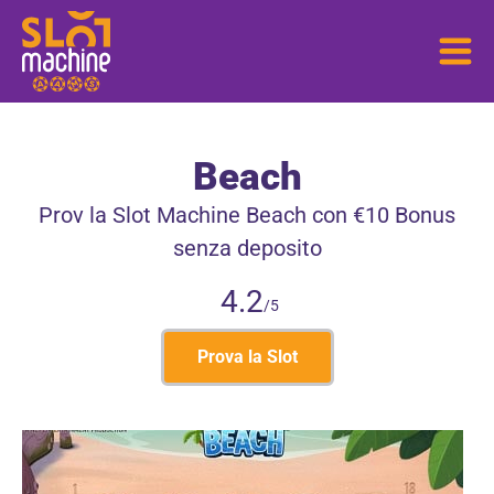
Beach
Prov la Slot Machine Beach con €10 Bonus
senza deposito
4.2
/5
Prova la Slot