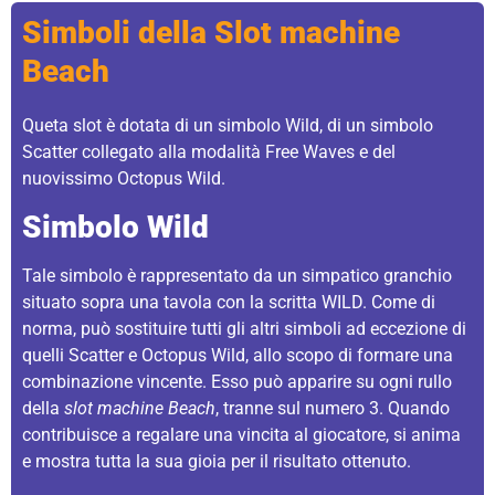
Simboli della Slot machine
Beach
Queta slot è dotata di un simbolo Wild, di un simbolo
Scatter collegato alla modalità Free Waves e del
nuovissimo Octopus Wild.
Simbolo Wild
Tale simbolo è rappresentato da un simpatico granchio
situato sopra una tavola con la scritta WILD. Come di
norma, può sostituire tutti gli altri simboli ad eccezione di
quelli Scatter e Octopus Wild, allo scopo di formare una
combinazione vincente. Esso può apparire su ogni rullo
della
slot machine Beach
, tranne sul numero 3. Quando
contribuisce a regalare una vincita al giocatore, si anima
e mostra tutta la sua gioia per il risultato ottenuto.