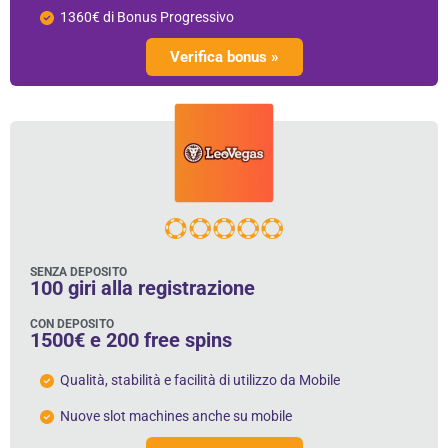
1360€ di Bonus Progressivo
Verifica bonus »
SENZA DEPOSITO
100 giri alla registrazione
CON DEPOSITO
1500€ e 200 free spins
Qualità, stabilità e facilità di utilizzo da Mobile
Nuove slot machines anche su mobile