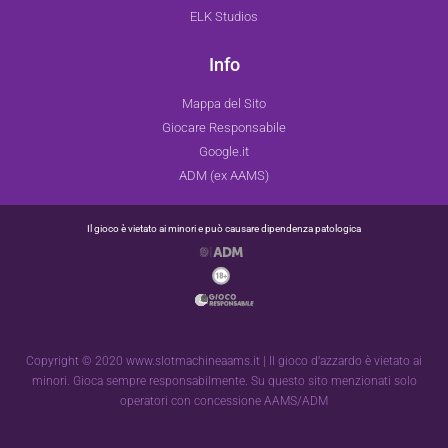
ELK Studios
Info
Mappa del Sito
Giocare Responsabile
Google.it
ADM (ex AAMS)
Il gioco è vietato ai minori e può causare dipendenza patologica
Copyright © 2020
www.slotmachineaams.it
| Il gioco d’azzardo è vietato ai
minori. Gioca sempre responsabilmente. Su questo sito menzionati solo
operatori con concessione AAMS/ADM