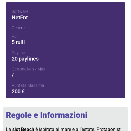
Software
NetEnt
Genere
Rulli
5 rulli
Payline
20 paylines
Gettone Min / Max
/
Puntata Massima
200 €
Regole e Informazioni
La
slot Beach
è ispirata al mare e all’estate. Protagonisti