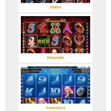
Elektra
Esmeralda
Fantastici 4