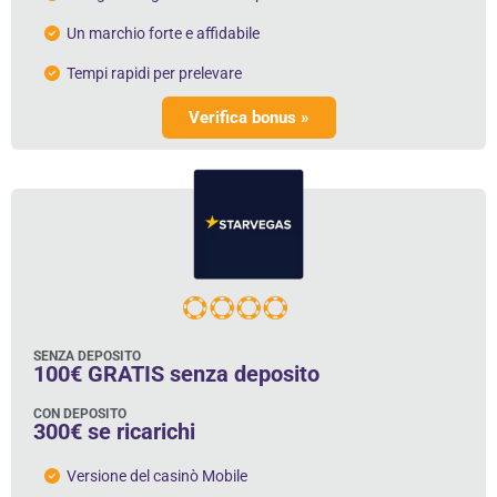
Un marchio forte e affidabile
Tempi rapidi per prelevare
Verifica bonus »
SENZA DEPOSITO
100€ GRATIS senza deposito
CON DEPOSITO
300€ se ricarichi
Versione del casinò Mobile