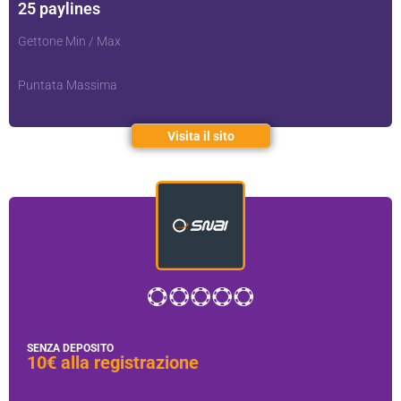
25 paylines
Gettone Min / Max
Puntata Massima
Visita il sito
SENZA DEPOSITO
10€ alla registrazione