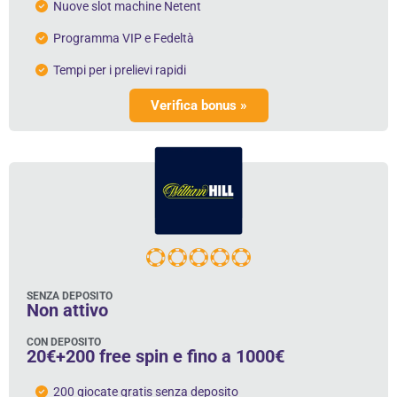
Nuove slot machine Netent
Programma VIP e Fedeltà
Tempi per i prelievi rapidi
Verifica bonus »
SENZA DEPOSITO
Non attivo
CON DEPOSITO
20€+200 free spin e fino a 1000€
200 giocate gratis senza deposito