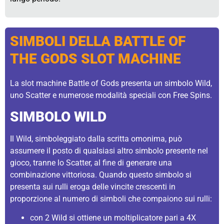
SIMBOLI DELLA BATTLE OF
THE GODS SLOT MACHINE
La slot machine Battle of Gods presenta un simbolo Wild,
uno Scatter e numerose modalità speciali con Free Spins.
SIMBOLO WILD
Il Wild, simboleggiato dalla scritta omonima, può
assumere il posto di qualsiasi altro simbolo presente nel
gioco, tranne lo Scatter, al fine di generare una
combinazione vittoriosa. Quando questo simbolo si
presenta sui rulli eroga delle vincite crescenti in
proporzione al numero di simboli che compaiono sui rulli:
con 2 Wild si ottiene un moltiplicatore pari a 4X