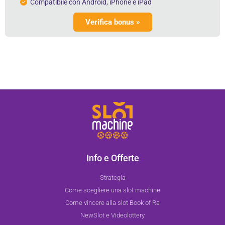
Compatibile con Android, iPhone e iPad
Verifica bonus »
Info e Offerte
Strategia
Come scegliere una slot machine
Come vincere alla slot Book of Ra
NewSlot e Videolottery