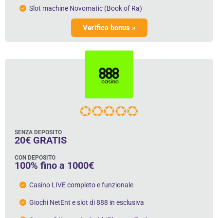
Slot machine Novomatic (Book of Ra)
Verifica bonus »
SENZA DEPOSITO
20€ GRATIS
CON DEPOSITO
100% fino a 1000€
Casino LIVE completo e funzionale
Giochi NetEnt e slot di 888 in esclusiva