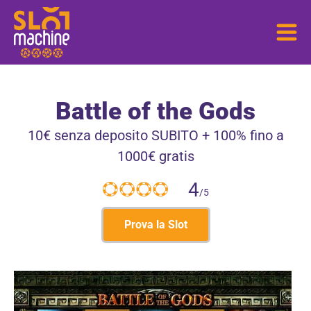
Battle of the Gods
10€ senza deposito SUBITO + 100% fino a
1000€ gratis
4
/5
Prova la Slot