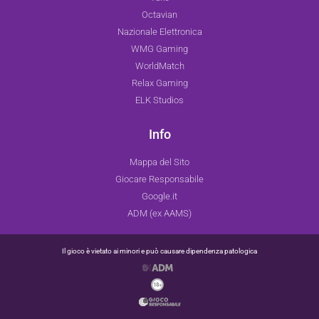
Octavian
Nazionale Elettronica
WMG Gaming
WorldMatch
Relax Gaming
ELK Studios
Info
Mappa del Sito
Giocare Responsabile
Google.it
ADM (ex AAMS)
Il gioco è vietato ai minori e può causare dipendenza patologica