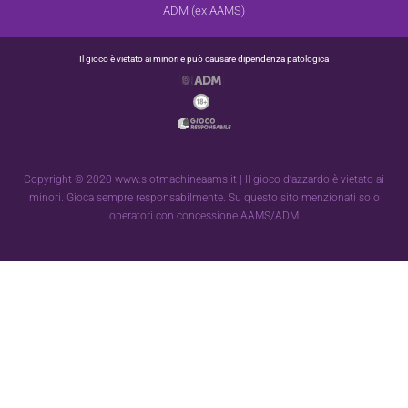
ADM (ex AAMS)
Il gioco è vietato ai minori e può causare dipendenza patologica
Copyright © 2020
www.slotmachineaams.it
| Il gioco d’azzardo è vietato ai
minori. Gioca sempre responsabilmente. Su questo sito menzionati solo
operatori con concessione AAMS/ADM