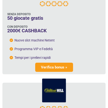
SENZA DEPOSITO
50 giocate gratis
CON DEPOSITO
2000€ CASHBACK
Nuove slot machine Netent
Programma VIP e Fedeltà
Tempi per i prelievi rapidi
Verifica bonus »