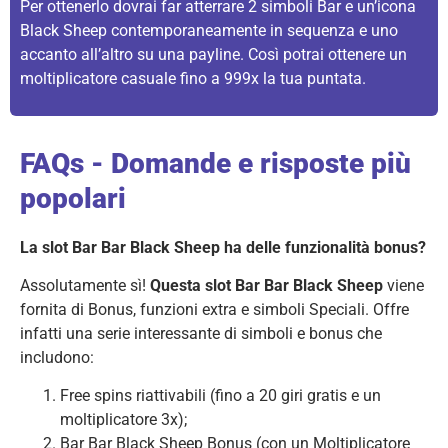
Per ottenerlo dovrai far atterrare 2 simboli Bar e un’icona
Black Sheep contemporaneamente in sequenza e uno
accanto all’altro su una payline. Così potrai ottenere un
moltiplicatore casuale fino a 999x la tua puntata.
FAQs - Domande e risposte più
popolari
La slot Bar Bar Black Sheep ha delle funzionalità bonus?
Assolutamente sì!
Questa slot Bar Bar Black Sheep
viene
fornita di Bonus, funzioni extra e simboli Speciali. Offre
infatti una serie interessante di simboli e bonus che
includono:
Free spins riattivabili (fino a 20 giri gratis e un
moltiplicatore 3x);
Bar Bar Black Sheep Bonus (con un Moltiplicatore