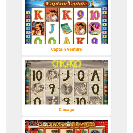
Captain Venture
Chicago