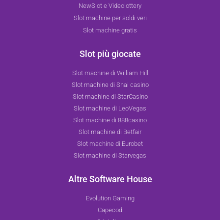
NewSlot e Videolottery
Slot machine per soldi veri
Slot machine gratis
Slot più giocate
Slot machine di William Hill
Slot machine di Snai casino
Slot machine di StarCasino
Slot machine di LeoVegas
Slot machine di 888casino
Slot machine di Betfair
Slot machine di Eurobet
Slot machine di Starvegas
Altre Software House
Evolution Gaming
Capecod