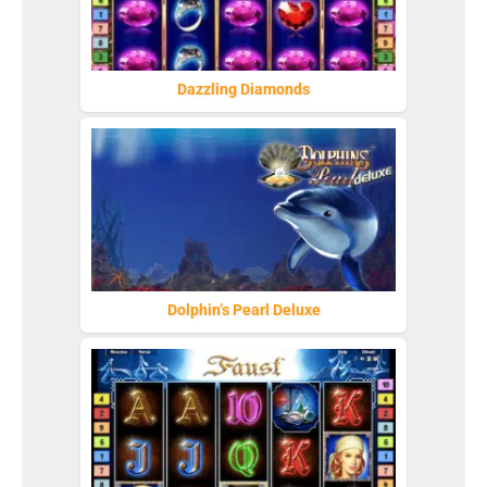
Dazzling Diamonds
Dolphin’s Pearl Deluxe