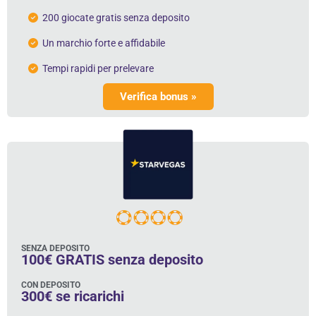
200 giocate gratis senza deposito
Un marchio forte e affidabile
Tempi rapidi per prelevare
Verifica bonus »
SENZA DEPOSITO
100€ GRATIS senza deposito
CON DEPOSITO
300€ se ricarichi