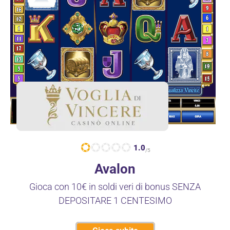
1.0
/5
Avalon
Gioca con 10€ in soldi veri di bonus SENZA
DEPOSITARE 1 CENTESIMO