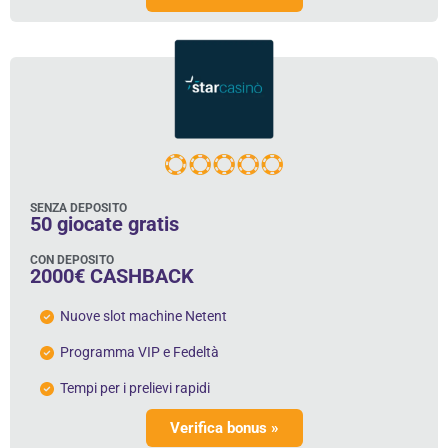
SENZA DEPOSITO
50 giocate gratis
CON DEPOSITO
2000€ CASHBACK
Nuove slot machine Netent
Programma VIP e Fedeltà
Tempi per i prelievi rapidi
Verifica bonus »