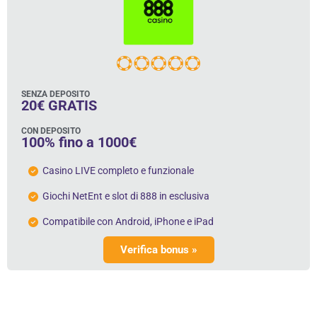
SENZA DEPOSITO
20€ GRATIS
CON DEPOSITO
100% fino a 1000€
Casino LIVE completo e funzionale
Giochi NetEnt e slot di 888 in esclusiva
Compatibile con Android, iPhone e iPad
Verifica bonus »