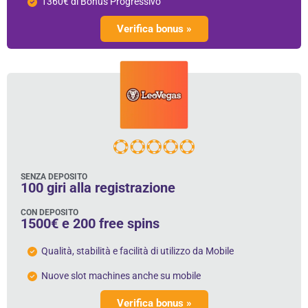
1360€ di Bonus Progressivo
Verifica bonus »
SENZA DEPOSITO
100 giri alla registrazione
CON DEPOSITO
1500€ e 200 free spins
Qualità, stabilità e facilità di utilizzo da Mobile
Nuove slot machines anche su mobile
Verifica bonus »