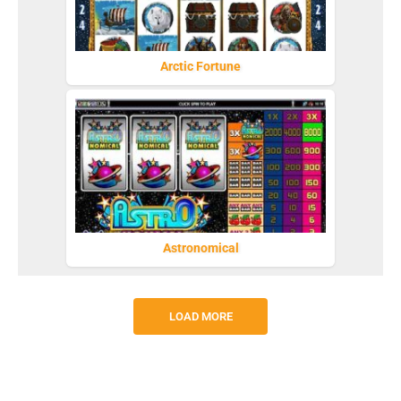
Arctic Fortune
Astronomical
LOAD MORE