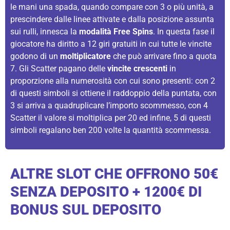
le mani una spada, quando compare con 3 o più unità, a
prescindere dalle linee attivate e dalla posizione assunta
sui rulli, innesca la
modalità Free Spins
. In questa fase il
giocatore ha diritto a 12 giri gratuiti in cui tutte le vincite
godono di un
moltiplicatore
che può arrivare fino a quota
7. Gli Scatter pagano delle
vincite crescenti
in
proporzione alla numerosità con cui sono presenti: con 2
di questi simboli si ottiene il raddoppio della puntata, con
3 si arriva a quadruplicare l’importo scommesso, con 4
Scatter il valore si moltiplica per 20 ed infine, 5 di questi
simboli regalano ben 200 volte la quantità scommessa.
ALTRE SLOT CHE OFFRONO 50€
SENZA DEPOSITO + 1200€ DI
BONUS SUL DEPOSITO