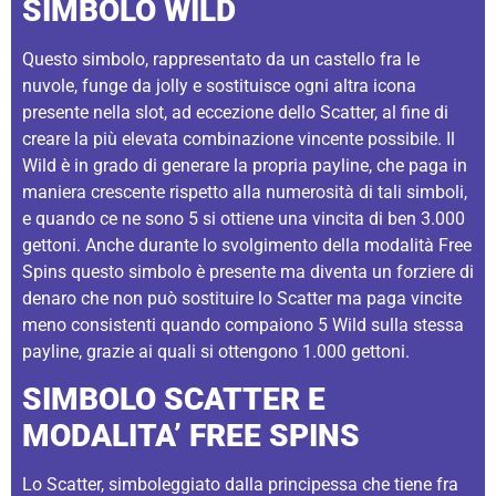
SIMBOLO WILD
Questo simbolo, rappresentato da un castello fra le
nuvole, funge da jolly e sostituisce ogni altra icona
presente nella slot, ad eccezione dello Scatter, al fine di
creare la più elevata combinazione vincente possibile. Il
Wild è in grado di generare la propria payline, che paga in
maniera crescente rispetto alla numerosità di tali simboli,
e quando ce ne sono 5 si ottiene una vincita di ben 3.000
gettoni. Anche durante lo svolgimento della modalità Free
Spins questo simbolo è presente ma diventa un forziere di
denaro che non può sostituire lo Scatter ma paga vincite
meno consistenti quando compaiono 5 Wild sulla stessa
payline, grazie ai quali si ottengono 1.000 gettoni.
SIMBOLO SCATTER E
MODALITA’ FREE SPINS
Lo Scatter, simboleggiato dalla principessa che tiene fra