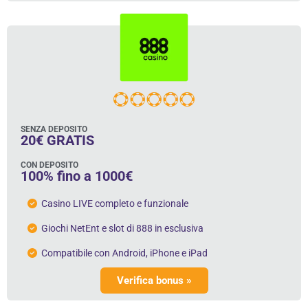
SENZA DEPOSITO
20€ GRATIS
CON DEPOSITO
100% fino a 1000€
Casino LIVE completo e funzionale
Giochi NetEnt e slot di 888 in esclusiva
Compatibile con Android, iPhone e iPad
Verifica bonus »