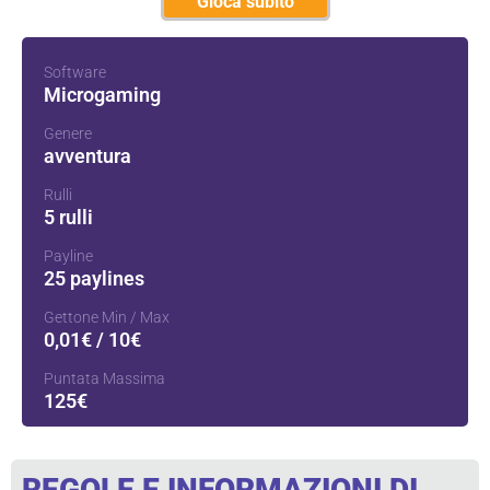
Gioca subito
Software
Microgaming
Genere
avventura
Rulli
5 rulli
Payline
25 paylines
Gettone Min / Max
0,01€ / 10€
Puntata Massima
125€
REGOLE E INFORMAZIONI DI