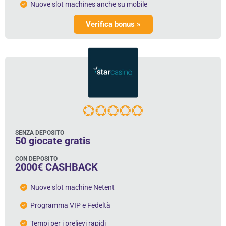
Nuove slot machines anche su mobile
Verifica bonus »
SENZA DEPOSITO
50 giocate gratis
CON DEPOSITO
2000€ CASHBACK
Nuove slot machine Netent
Programma VIP e Fedeltà
Tempi per i prelievi rapidi