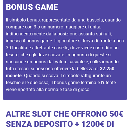
BONUS GAME
Il simbolo bonus, rappresentato da una bussola, quando
compare con 3 o un numero maggiore di unità,
indipendentemente dalla posizione assunta sui rulli,
innesca il bonus game. Il giocatore si trova di fronte a ben
30 località e altrettante caselle, dove viene custodito un
tesoro, che egli deve scovare. In ognuna di queste si
nasconde un bonus dal valore casuale e, collezionando
tutti i tesori, si possono ottenere la bellezza di
32.250
monete
. Quando si scova il simbolo raffigurante un
teschio e le due ossa, il bonus game termina e l’utente
viene riportato alla normale fase di gioco.
ALTRE SLOT CHE OFFRONO 50€
SENZA DEPOSITO + 1200€ DI