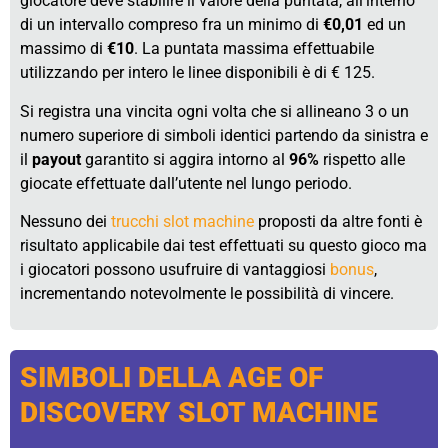
giocatore deve stabilire il valore della puntata, all’interno
di un intervallo compreso fra un minimo di
€0,01
ed un
massimo di
€10
. La puntata massima effettuabile
utilizzando per intero le linee disponibili è di € 125.
Si registra una vincita ogni volta che si allineano 3 o un
numero superiore di simboli identici partendo da sinistra e
il
payout
garantito si aggira intorno al
96%
rispetto alle
giocate effettuate dall’utente nel lungo periodo.
Nessuno dei
trucchi slot machine
proposti da altre fonti è
risultato applicabile dai test effettuati su questo gioco ma
i giocatori possono usufruire di vantaggiosi
bonus
,
incrementando notevolmente le possibilità di vincere.
SIMBOLI DELLA AGE OF
DISCOVERY SLOT MACHINE