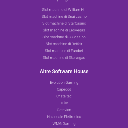
Slot machine di William Hill
Slot machine di Snai casino
Slot machine di StarCasino
Slot machine di LeoVegas
Slot machine di 888casino
Slot machine di Betfair
Slot machine di Eurobet
Slot machine di Starvegas
Altre Software House
Evolution Gaming
Capecod
Cristaltec
Tuko
Octavian
Nazionale Elettronica
WMG Gaming