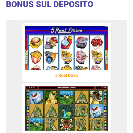
BONUS SUL DEPOSITO
5 Reel Drive