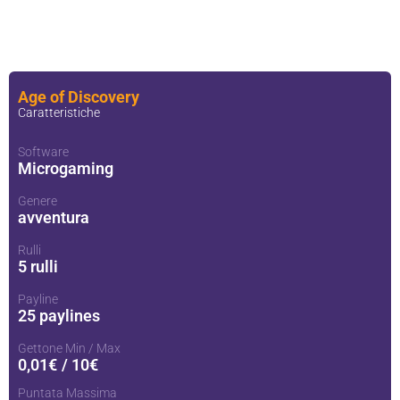
Age of Discovery
Caratteristiche
Software
Microgaming
Genere
avventura
Rulli
5 rulli
Payline
25 paylines
Gettone Min / Max
0,01€
/ 10€
Puntata Massima