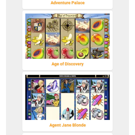
Adventure Palace
Age of Discovery
Agent Jane Blonde