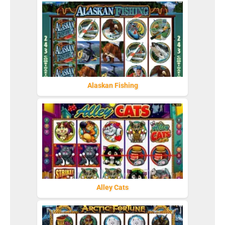
Alaskan Fishing
Alley Cats