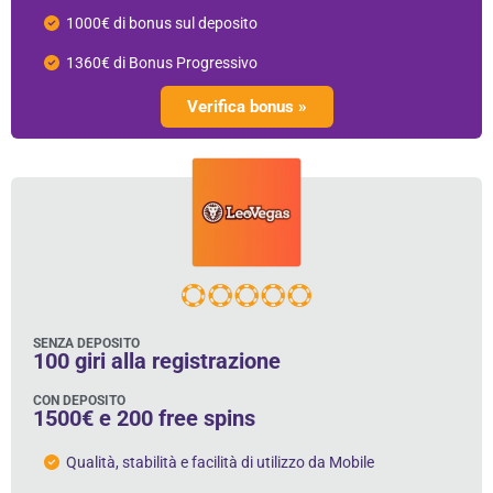
1000€ di bonus sul deposito
1360€ di Bonus Progressivo
Verifica bonus »
SENZA DEPOSITO
100 giri alla registrazione
CON DEPOSITO
1500€ e 200 free spins
Qualità, stabilità e facilità di utilizzo da Mobile