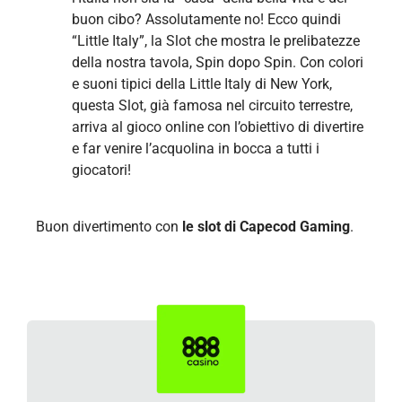
buon cibo? Assolutamente no! Ecco quindi
“Little Italy”, la Slot che mostra le prelibatezze
della nostra tavola, Spin dopo Spin. Con colori
e suoni tipici della Little Italy di New York,
questa Slot, già famosa nel circuito terrestre,
arriva al gioco online con l’obiettivo di divertire
e far venire l’acquolina in bocca a tutti i
giocatori!
Buon divertimento con
le slot di Capecod Gaming
.