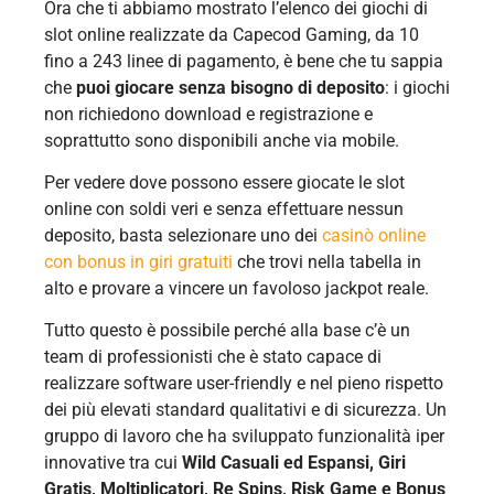
Ora che ti abbiamo mostrato l’elenco dei giochi di
slot online realizzate da Capecod Gaming, da 10
fino a 243 linee di pagamento, è bene che tu sappia
che
puoi giocare senza bisogno di deposito
: i giochi
non richiedono download e registrazione e
soprattutto sono disponibili anche via mobile.
Per vedere dove possono essere giocate le slot
online con soldi veri e senza effettuare nessun
deposito, basta selezionare uno dei
casinò online
con bonus in giri gratuiti
che trovi nella tabella in
alto e provare a vincere un favoloso jackpot reale.
Tutto questo è possibile perché alla base c’è un
team di professionisti che è stato capace di
realizzare software user-friendly e nel pieno rispetto
dei più elevati standard qualitativi e di sicurezza. Un
gruppo di lavoro che ha sviluppato funzionalità iper
innovative tra cui
Wild Casuali ed Espansi, Giri
Gratis, Moltiplicatori, Re Spins, Risk Game e Bonus