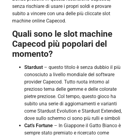
senza rischiare di usare i propri soldi e provare
subito a vincere con una delle più cliccate slot
machine online Capecod.
Quali sono le slot machine
Capecod più popolari del
momento?
Stardust
– questo titolo è senza dubbio il più
conosciuto a livello mondiale del software
provider Capecod. Tutto ruota intorno al
prezioso tema delle gemme e delle colorate
pietre preziose. Col tempo, questo gioco ha
subito una serie di aggiornamenti e varianti
come Stardust Evolution e Stardust Extended,
dove sullo schermo ci sono più rulli e simboli
Cat’s Fortune
– In Giappone il Gatto Bianco è
sempre stato premiato e ricercato come