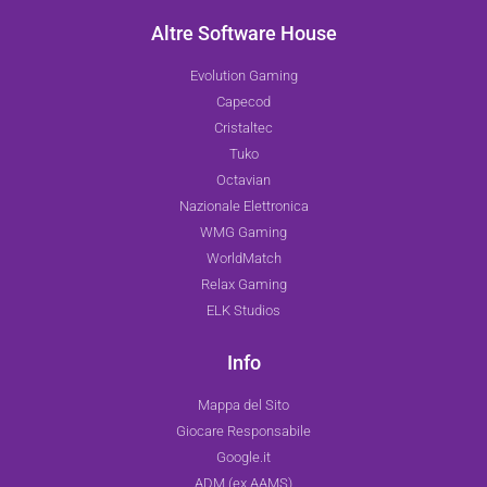
Altre Software House
Evolution Gaming
Capecod
Cristaltec
Tuko
Octavian
Nazionale Elettronica
WMG Gaming
WorldMatch
Relax Gaming
ELK Studios
Info
Mappa del Sito
Giocare Responsabile
Google.it
ADM (ex AAMS)