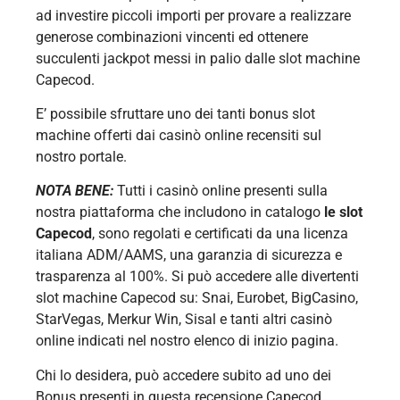
ad investire piccoli importi per provare a realizzare
generose combinazioni vincenti ed ottenere
succulenti jackpot messi in palio dalle slot machine
Capecod.
E’ possibile sfruttare uno dei tanti bonus slot
machine offerti dai casinò online recensiti sul
nostro portale.
NOTA BENE:
Tutti i casinò online presenti sulla
nostra piattaforma che includono in catalogo
le slot
Capecod
, sono regolati e certificati da una licenza
italiana ADM/AAMS, una garanzia di sicurezza e
trasparenza al 100%. Si può accedere alle divertenti
slot machine Capecod su: Snai, Eurobet, BigCasino,
StarVegas, Merkur Win, Sisal e tanti altri casinò
online indicati nel nostro elenco di inizio pagina.
Chi lo desidera, può accedere subito ad uno dei
Bonus presenti in questa recensione Capecod,