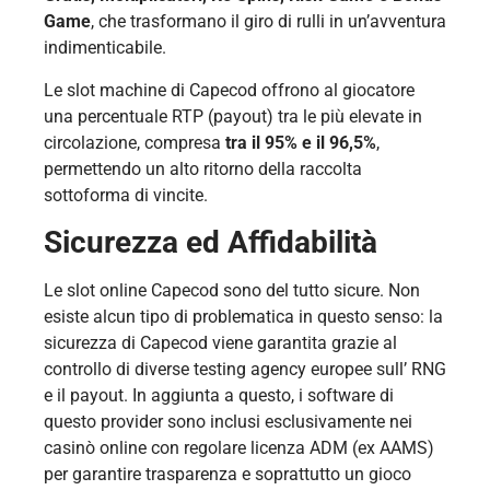
Game
, che trasformano il giro di rulli in un’avventura
indimenticabile.
Le slot machine di Capecod offrono al giocatore
una percentuale RTP (payout) tra le più elevate in
circolazione, compresa
tra il 95% e il 96,5%
,
permettendo un alto ritorno della raccolta
sottoforma di vincite.
Sicurezza ed Affidabilità
Le slot online Capecod sono del tutto sicure. Non
esiste alcun tipo di problematica in questo senso: la
sicurezza di Capecod viene garantita grazie al
controllo di diverse testing agency europee sull’ RNG
e il payout. In aggiunta a questo, i software di
questo provider sono inclusi esclusivamente nei
casinò online con regolare licenza ADM (ex AAMS)
per garantire trasparenza e soprattutto un gioco