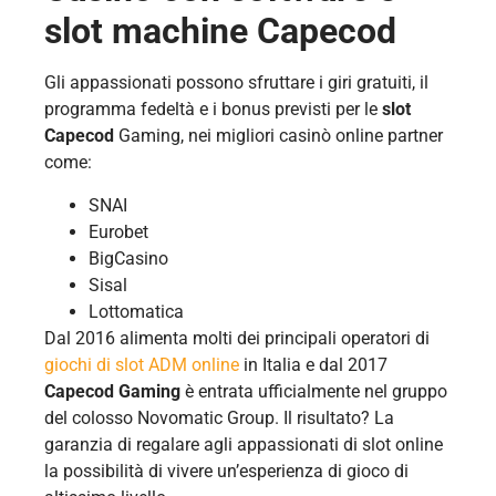
slot machine Capecod
Gli appassionati possono sfruttare i giri gratuiti, il
programma fedeltà e i bonus previsti per le
slot
Capecod
Gaming, nei migliori casinò online partner
come:
SNAI
Eurobet
BigCasino
Sisal
Lottomatica
Dal 2016 alimenta molti dei principali operatori di
giochi di slot ADM online
in Italia e dal 2017
Capecod Gaming
è entrata ufficialmente nel gruppo
del colosso Novomatic Group. Il risultato? La
garanzia di regalare agli appassionati di slot online
la possibilità di vivere un’esperienza di gioco di