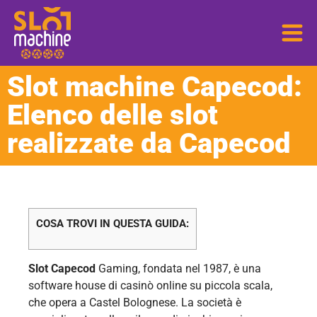
Slot machine Capecod:
Elenco delle slot
realizzate da Capecod
COSA TROVI IN QUESTA GUIDA:
Slot Capecod
Gaming, fondata nel 1987, è una
software house di casinò online su piccola scala,
che opera a Castel Bolognese. La società è