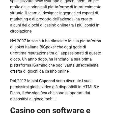
specializzata nello sviluppo di giochi premium per
molte delle principali piattaforme di intrattenimento
virtuale. Il team di designer, ingegneri ed esperti di
marketing e di prodotto dell’azienda, ha creato
alcuni dei giochi di casinò online tra i più iconici in
circolazione.
Nel 2007 la società ha rilasciato la sua piattaforma
di poker italiana BIGpoker che oggi gode di
un’ottima reputazione tra gli appassionati di questo
gioco. Un anno dopo, ha lanciato la sua prima
piattaforma iGaming che oggi vanta un’eccellente
offerta di giochi da casinò online.
Dal 2012
le slot Capecod
sono divenute i suoi
primissimi giochi video già disponibili in HTML5 e
Flash, il che significa che sono supportati dai
dispositivi di gioco mobili.
Casino con software e