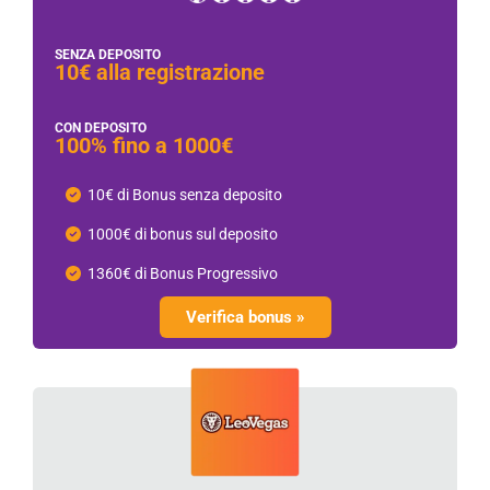
SENZA DEPOSITO
10€ alla registrazione
CON DEPOSITO
100% fino a 1000€
10€ di Bonus senza deposito
1000€ di bonus sul deposito
1360€ di Bonus Progressivo
Verifica bonus »