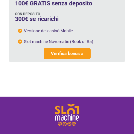
100€ GRATIS senza deposito
CON DEPOSITO
300€ se ricarichi
Versione del casinò Mobile
Slot machine Novomatic (Book of Ra)
Verifica bonus »