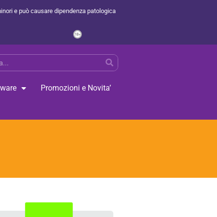
 minori e può causare dipendenza patologica
tware
Promozioni e Novita’