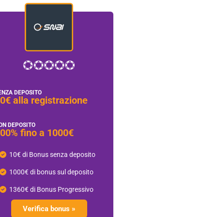
ENZA DEPOSITO
0€ alla registrazione
ON DEPOSITO
00% fino a 1000€
10€ di Bonus senza deposito
1000€ di bonus sul deposito
1360€ di Bonus Progressivo
Verifica bonus »