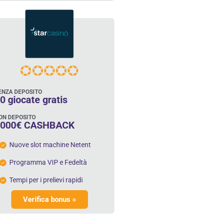
ENZA DEPOSITO
0 giocate gratis
ON DEPOSITO
2000€ CASHBACK
Nuove slot machine Netent
Programma VIP e Fedeltà
Tempi per i prelievi rapidi
Verifica bonus »