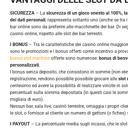
SICUREZZA
– La
sicurezza di un gioco onesto al 100%, la 
dei dati personali
, rappresenta soltanto uno (anche se tra i
bar online sono da preferire alle macchinette dei bar. Di seg
casinò online, rispetto alle slot dei bar terrestri.
I BONUS
– Tra le caratteristiche dei casinò online maggior
sono le promozioni e i bonus offerti come incentivo a prov
bonus slot machine
offerte sono numerose:
bonus di benve
personalizzati
.
I bonus senza deposito, che consistono in somme (non elev
registrazione, rendono possibile possibile giocare alle
slot
centesimo ed avere la possibilità di realizzare vincite in sol
percentuali sulla somma depositata (in questi casi le som
migliaia di euro).
Nessun bar, sala live, casinò terrestre, omaggia i propri clie
le slot, o fornisce al cliente un numero di gettoni (o fiches) 
I PAYOUT
– La percentuale media sugli incassi, che le slot