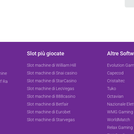
Slot più giocate
Altre Soft
Slot machine di William Hill
Evolution Gam
Slot machine di Snai casino
Capecod
hine
Slot machine di StarCasino
Cristaltec
of Ra
Slot machine di LeoVegas
Tuko
Slot machine di 888casino
Octavian
Slot machine di Betfair
Nazionale Elet
Slot machine di Eurobet
WMG Gaming
Slot machine di Starvegas
WorldMatch
Relax Gaming