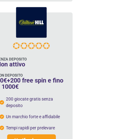
ENZA DEPOSITO
on attivo
ON DEPOSITO
0€+200 free spin e fino
 1000€
200 giocate gratis senza
deposito
Un marchio forte e affidabile
Tempi rapidi per prelevare