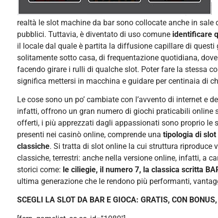
realtà le slot machine da bar sono collocate anche in sale da
pubblici. Tuttavia, è diventato di uso comune
identificare 
il locale dal quale è partita la diffusione capillare di questi
solitamente sotto casa, di frequentazione quotidiana, dove 
facendo girare i rulli di qualche slot. Poter fare la stessa c
significa mettersi in macchina e guidare per centinaia di ch
Le cose sono un po’ cambiate con l’avvento di internet e del
infatti, offrono un gran numero di giochi praticabili online 
offerti, i più apprezzati dagli appassionati sono proprio le
presenti nei casinò online, comprende una
tipologia di slo
classiche
. Si tratta di slot online la cui struttura riproduc
classiche, terrestri: anche nella versione online, infatti, a 
storici come:
le ciliegie, il numero 7, la classica scritta BA
ultima generazione che le rendono più performanti, vantaggi
SCEGLI LA SLOT DA BAR E GIOCA: GRATIS, CON BONU