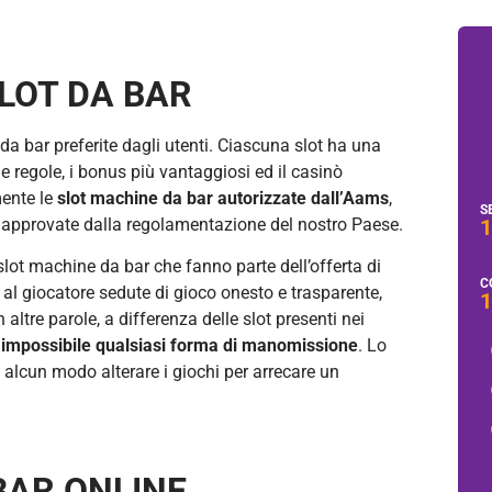
LOT DA BAR
 bar preferite dagli utenti. Ciascuna slot ha una
le regole, i bonus più vantaggiosi ed il casinò
mente le
slot machine da bar autorizzate dall’Aams
,
S
è approvate dalla regolamentazione del nostro Paese.
1
lot machine da bar che fanno parte dell’offerta di
C
 al giocatore sedute di gioco onesto e trasparente,
1
n altre parole, a differenza delle slot presenti nei
è impossibile qualsiasi forma di manomissione
. Lo
n alcun modo alterare i giochi per arrecare un
BAR ONLINE