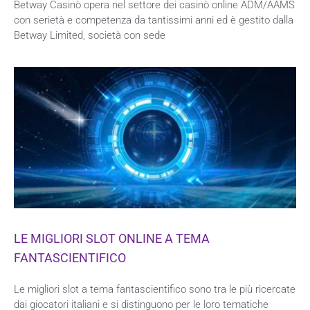
Betway Casinò opera nel settore dei casinò online ADM/AAMS
con serietà e competenza da tantissimi anni ed è gestito dalla
Betway Limited, società con sede
LE MIGLIORI SLOT ONLINE A TEMA
FANTASCIENTIFICO
Le migliori slot a tema fantascientifico sono tra le più ricercate
dai giocatori italiani e si distinguono per le loro tematiche