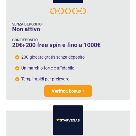
SENZA DEPOSITO
Non attivo
CON DEPOSITO
20€+200 free spin e fino a 1000€
200 giocate gratis senza deposito
Un marchio forte e affidabile
Tempi rapidi per prelevare
Verifica bonus »