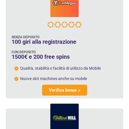
SENZA DEPOSITO
100 giri alla registrazione
CON DEPOSITO
1500€ e 200 free spins
Qualità, stabilità e facilità di utilizzo da Mobile
Nuove slot machines anche su mobile
Verifica bonus »