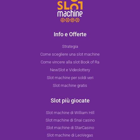
Info e Offerte
Strategia
Come scegliere una slot machine
Come vincere alla slot Book of Ra
NewSlot e Videolottery
Slot machine per soldi veri
Slot machine gratis
Slot più giocate
Slot machine di William Hill
Slot machine di Snai casino
Slot machine di StarCasino
Slot machine di LeoVegas