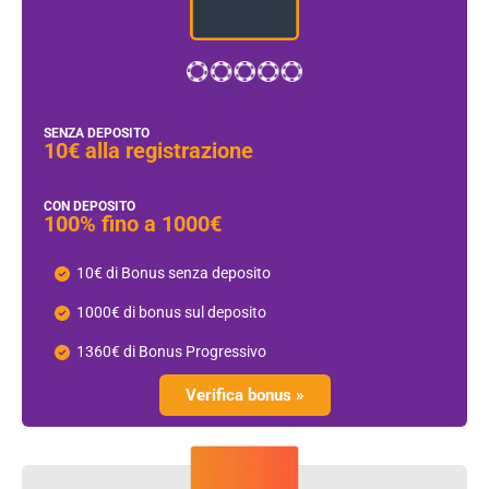
SENZA DEPOSITO
10€ alla registrazione
CON DEPOSITO
100% fino a 1000€
10€ di Bonus senza deposito
1000€ di bonus sul deposito
1360€ di Bonus Progressivo
Verifica bonus »