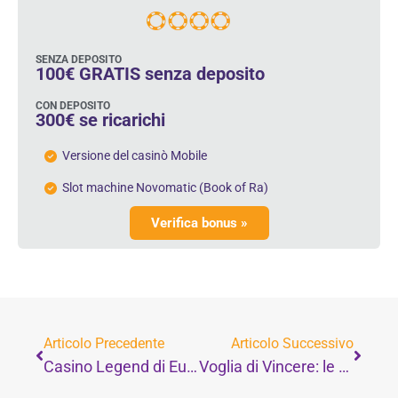
SENZA DEPOSITO
100€ GRATIS senza deposito
CON DEPOSITO
300€ se ricarichi
Versione del casinò Mobile
Slot machine Novomatic (Book of Ra)
Verifica bonus »
Articolo Precedente
Articolo Successivo
Casino Legend di Eurobet Casinò: in palio 100.000€ in bonus
Voglia di Vincere: le Promozioni di Ottobre