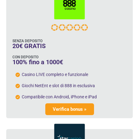
SENZA DEPOSITO
20€ GRATIS
CON DEPOSITO
100% fino a 1000€
Casino LIVE completo e funzionale
Giochi NetEnt e slot di 888 in esclusiva
Compatibile con Android, iPhone e iPad
Verifica bonus »