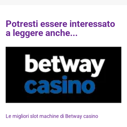
Potresti essere interessato
a leggere anche...
Le migliori slot machine di Betway casino