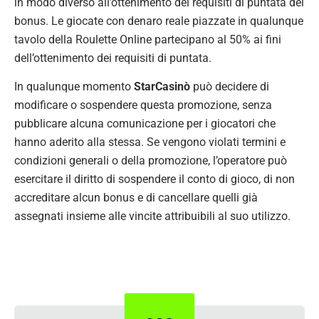
in modo diverso all’ottenimento dei requisiti di puntata del
bonus. Le giocate con denaro reale piazzate in qualunque
tavolo della Roulette Online partecipano al 50% ai fini
dell’ottenimento dei requisiti di puntata.
In qualunque momento
StarCasinò
può decidere di
modificare o sospendere questa promozione, senza
pubblicare alcuna comunicazione per i giocatori che
hanno aderito alla stessa. Se vengono violati termini e
condizioni generali o della promozione, l’operatore può
esercitare il diritto di sospendere il conto di gioco, di non
accreditare alcun bonus e di cancellare quelli già
assegnati insieme alle vincite attribuibili al suo utilizzo.