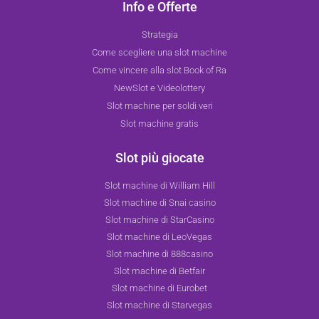
Info e Offerte
Strategia
Come scegliere una slot machine
Come vincere alla slot Book of Ra
NewSlot e Videolottery
Slot machine per soldi veri
Slot machine gratis
Slot più giocate
Slot machine di William Hill
Slot machine di Snai casino
Slot machine di StarCasino
Slot machine di LeoVegas
Slot machine di 888casino
Slot machine di Betfair
Slot machine di Eurobet
Slot machine di Starvegas