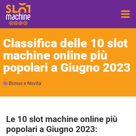
Classifica delle 10 slot
machine online più
popolari a Giugno 2023
Bonus e Novita'
Le 10 slot machine online più
popolari a Giugno 2023: