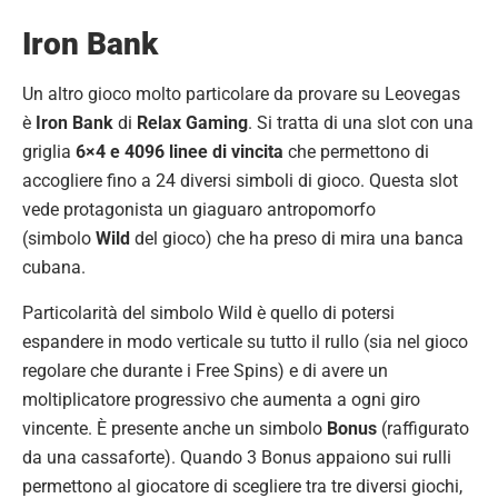
Iron Bank
Un altro gioco molto particolare da provare su Leovegas
è
Iron Bank
di
Relax Gaming
. Si tratta di una slot con una
griglia
6×4 e 4096 linee di vincita
che permettono di
accogliere fino a 24 diversi simboli di gioco. Questa slot
vede protagonista un giaguaro antropomorfo
(simbolo
Wild
del gioco) che ha preso di mira una banca
cubana.
Particolarità del simbolo Wild è quello di potersi
espandere in modo verticale su tutto il rullo (sia nel gioco
regolare che durante i Free Spins) e di avere un
moltiplicatore progressivo che aumenta a ogni giro
vincente. È presente anche un simbolo
Bonus
(raffigurato
da una cassaforte). Quando 3 Bonus appaiono sui rulli
permettono al giocatore di scegliere tra tre diversi giochi,