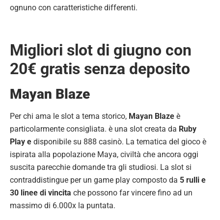
ognuno con caratteristiche differenti.
Migliori slot di giugno con
20€ gratis senza deposito
Mayan Blaze
Per chi ama le slot a tema storico,
Mayan Blaze
è
particolarmente consigliata. è una slot creata da
Ruby
Play e
disponibile su 888 casinò. La tematica del gioco è
ispirata alla popolazione Maya, civiltà che ancora oggi
suscita parecchie domande tra gli studiosi. La slot si
contraddistingue per un game play composto da
5 rulli e
30 linee di vincita
che possono far vincere fino ad un
massimo di 6.000x la puntata.