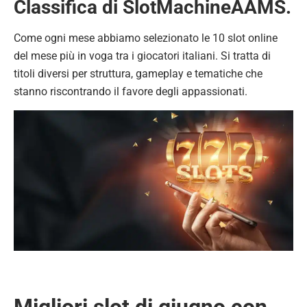
Classifica di SlotMachineAAMS.
Come ogni mese abbiamo selezionato le 10 slot online
del mese più in voga tra i giocatori italiani. Si tratta di
titoli diversi per struttura, gameplay e tematiche che
stanno riscontrando il favore degli appassionati.
Migliori slot di giugno con