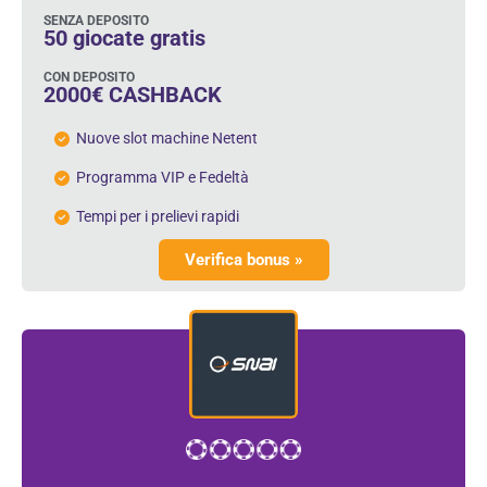
SENZA DEPOSITO
50 giocate gratis
CON DEPOSITO
2000€ CASHBACK
Nuove slot machine Netent
Programma VIP e Fedeltà
Tempi per i prelievi rapidi
Verifica bonus »