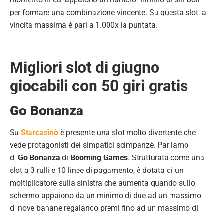
per formare una combinazione vincente. Su questa slot la
vincita massima è pari a 1.000x la puntata.
Migliori slot di giugno
giocabili con 50 giri gratis
Go Bonanza
Su
Starcasinò
è presente una slot molto divertente che
vede protagonisti dei simpatici scimpanzè. Parliamo
di
Go Bonanza
di
Booming Games
. Strutturata come una
slot a 3 rulli e 10 linee di pagamento, è dotata di un
moltiplicatore sulla sinistra che aumenta quando sullo
schermo appaiono da un minimo di due ad un massimo
di nove banane regalando premi fino ad un massimo di