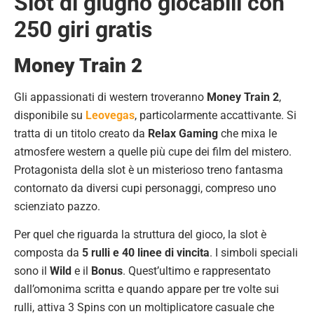
Slot di giugno giocabili con
250 giri gratis
Money Train 2
Gli appassionati di western troveranno
Money Train 2
,
disponibile su
Leovegas
, particolarmente accattivante. Si
tratta di un titolo creato da
Relax Gaming
che mixa le
atmosfere western a quelle più cupe dei film del mistero.
Protagonista della slot è un misterioso treno fantasma
contornato da diversi cupi personaggi, compreso uno
scienziato pazzo.
Per quel che riguarda la struttura del gioco, la slot è
composta da
5 rulli e 40 linee di vincita
. I simboli speciali
sono il
Wild
e il
Bonus
. Quest’ultimo e rappresentato
dall’omonima scritta e quando appare per tre volte sui
rulli, attiva 3 Spins con un moltiplicatore casuale che