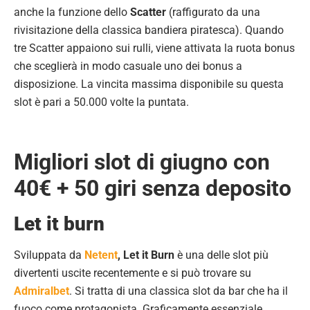
anche la funzione dello
Scatter
(raffigurato da una
rivisitazione della classica bandiera piratesca). Quando
tre Scatter appaiono sui rulli, viene attivata la ruota bonus
che sceglierà in modo casuale uno dei bonus a
disposizione. La vincita massima disponibile su questa
slot è pari a 50.000 volte la puntata.
Migliori slot di giugno con
40€ + 50 giri senza deposito
Let it burn
Sviluppata da
Netent
, Let it Burn
è una delle slot più
divertenti uscite recentemente e si può trovare su
Admiralbet
. Si tratta di una classica slot da bar che ha il
fuoco come protagonista. Graficamente essenziale,