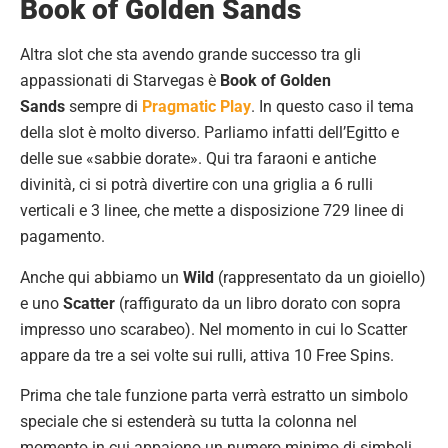
Book of Golden Sands
Altra slot che sta avendo grande successo tra gli
appassionati di Starvegas è
Book of Golden
Sands
sempre di
Pragmatic Play
. In questo caso il tema
della slot è molto diverso. Parliamo infatti dell’Egitto e
delle sue «sabbie dorate». Qui tra faraoni e antiche
divinità, ci si potrà divertire con una griglia a 6 rulli
verticali e 3 linee, che mette a disposizione 729 linee di
pagamento.
Anche qui abbiamo un
Wild
(rappresentato da un gioiello)
e uno
Scatter
(raffigurato da un libro dorato con sopra
impresso uno scarabeo). Nel momento in cui lo Scatter
appare da tre a sei volte sui rulli, attiva 10 Free Spins.
Prima che tale funzione parta verrà estratto un simbolo
speciale che si estenderà su tutta la colonna nel
momento in cui appaiono un numero minimo di simboli