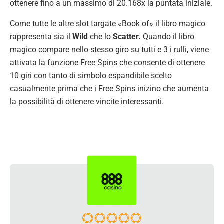
ottenere fino a un massimo di 20.168x la puntata iniziale.
Come tutte le altre slot targate «Book of» il libro magico
rappresenta sia il
Wild
che lo
Scatter.
Quando il libro
magico compare nello stesso giro su tutti e 3 i rulli, viene
attivata la funzione Free Spins che consente di ottenere
10 giri con tanto di simbolo espandibile scelto
casualmente prima che i Free Spins inizino che aumenta
la possibilità di ottenere vincite interessanti.