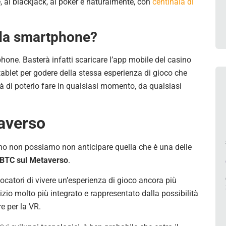
, al blackjack, al poker e naturalmente, con
centinaia di
 da smartphone?
one. Basterà infatti scaricare l’app mobile del casino
 tablet per godere della stessa esperienza di gioco che
à di poterlo fare in qualsiasi momento, da qualsiasi
taverso
no non possiamo non anticipare quella che è una delle
 BTC sul Metaverso
.
giocatori di vivere un’esperienza di gioco ancora più
zio molto più integrato e rappresentato dalla possibilità
e per la VR.