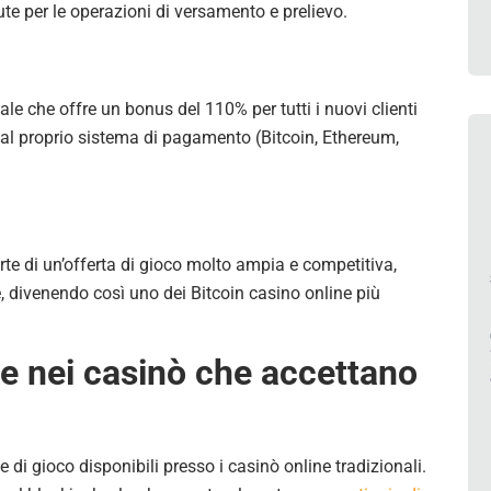
lute per le operazioni di versamento e prelievo.
le che offre un bonus del 110% per tutti i nuovi clienti
dal proprio sistema di pagamento (Bitcoin, Ethereum,
rte di un’offerta di gioco molto ampia e competitiva,
ale, divenendo così uno dei Bitcoin casino online più
re nei casinò che accettano
e di gioco disponibili presso i casinò online tradizionali.