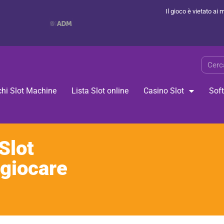
Il gioco è vietato ai
chi Slot Machine
Lista Slot online
Casino Slot
Sof
Slot
giocare