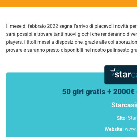
Il mese di febbraio 2022 segna l’arrivo di piacevoli novità per t
sarà possibile trovare tanti nuovi giochi che renderanno divert
players. I titoli messi a disposizione, grazie alle collaborazio
provare e saranno presto disponibili nel nostro palinsesto gr
50 giri gratis + 2000€
Starcasi
Star
Sito:
www.s
Website: