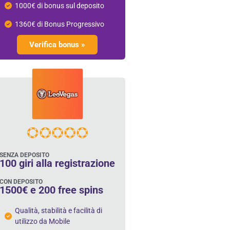
1000€ di bonus sul deposito
1360€ di Bonus Progressivo
Verifica bonus »
SENZA DEPOSITO
100 giri alla registrazione
CON DEPOSITO
1500€ e 200 free spins
Qualità, stabilità e facilità di
utilizzo da Mobile