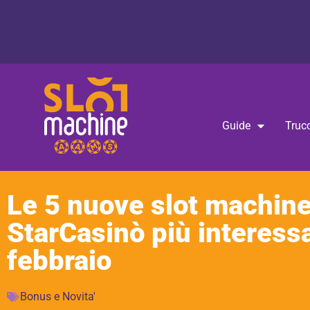
Guide
Truc
Le 5 nuove slot machine
StarCasinò più interessa
febbraio
Bonus e Novita'