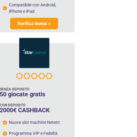
Compatibile con Android,
iPhone e iPad
Verifica bonus »
SENZA DEPOSITO
50 giocate gratis
CON DEPOSITO
2000€ CASHBACK
Nuove slot machine Netent
Programma VIP e Fedeltà