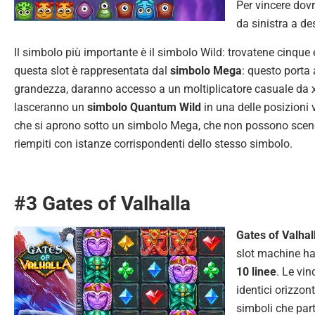
Per vincere dov
da sinistra a de
Il simbolo più importante è il simbolo Wild: trovatene cinque
questa slot è rappresentata dal
simbolo Mega
: questo porta 
grandezza, daranno accesso a un moltiplicatore casuale da x
lasceranno un
simbolo Quantum Wild
in una delle posizioni 
che si aprono sotto un simbolo Mega, che non possono scend
riempiti con istanze corrispondenti dello stesso simbolo.
#3 Gates of Valhalla
Gates of Valhal
slot machine h
10 linee
. Le vi
identici orizzon
simboli che par