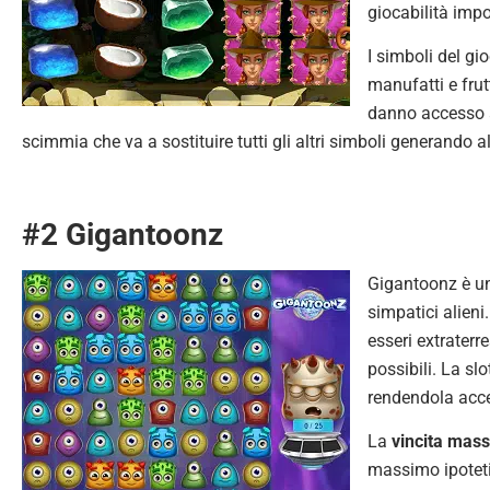
giocabilità imp
I simboli del gi
manufatti e frut
danno accesso a
scimmia che va a sostituire tutti gli altri simboli generando al
#2 Gigantoonz
Gigantoonz è un
simpatici alieni
esseri extraterr
possibili. La sl
rendendola acces
La
vincita mas
massimo ipotet