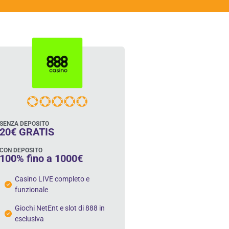
SENZA DEPOSITO
20€ GRATIS
CON DEPOSITO
100% fino a 1000€
Casino LIVE completo e
funzionale
Giochi NetEnt e slot di 888 in
esclusiva