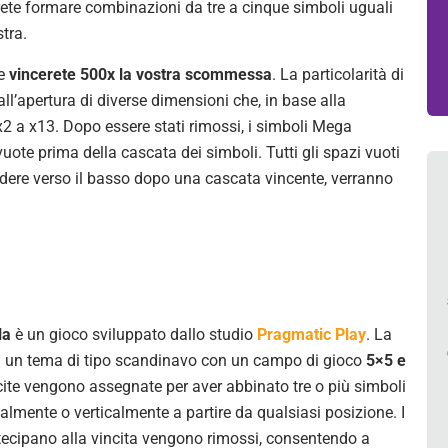
rete formare combinazioni da tre a cinque simboli uguali
stra.
 e
vincerete 500x la vostra scommessa
. La particolarità di
all’apertura di diverse dimensioni che, in base alla
2 a x13. Dopo essere stati rimossi, i simboli Mega
vuote prima della cascata dei simboli. Tutti gli spazi vuoti
ere verso il basso dopo una cascata vincente, verranno
la
è un gioco sviluppato dallo studio
Pragmatic Play
. La
a un tema di tipo scandinavo con un campo di gioco
5×5 e
ncite vengono assegnate per aver abbinato tre o più simboli
talmente o verticalmente a partire da qualsiasi posizione. I
tecipano alla vincita vengono rimossi, consentendo a