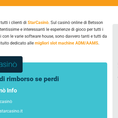
utti i clienti di
StarCasinò
. Sul casinò online di Betsson
entissime e interessanti le esperienze di gioco per tutti i
ni con le varie software house, sono davvero tanti e tutti da
atuito dedicato alle
migliori slot machine ADM/AAMS
.
 di rimborso se perdi
nò Info
casinò
tarcasino.it