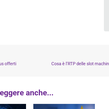
us offerti
Cosa è l’RTP delle slot machi
leggere anche...