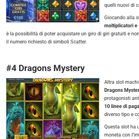
quelli nuovi di c
Giocando alla sl
moltiplicatori e 
è la possibilità di poter acquistare un giro di giri gratuiti 
il numero richiesto di simboli Scatter.
#4 Dragons Mystery
Altra slot mach
Dragons Myste
protagonisti ant
10 linee di pa
diverso tipo e c
Questa slot ha 
moneta con l’im