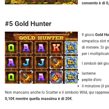
consento è di 0
#5 Gold Hunter
Il gioco
Gold Hu
simpatica slot 
di miniere. Si g
per i moltiplica
I simboli del gi
lanterne
pepite d’oro
il minatore (il 
Non mancano anche lo Scatter e il simbolo Wild, qui rappres
0,10€ mentre quella massima è di 20€
.