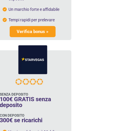
Un marchio forte e affidabile
Tempi rapidi per prelevare
Verifica bonus »
SENZA DEPOSITO
100€ GRATIS senza
deposito
CON DEPOSITO
300€ se ricarichi